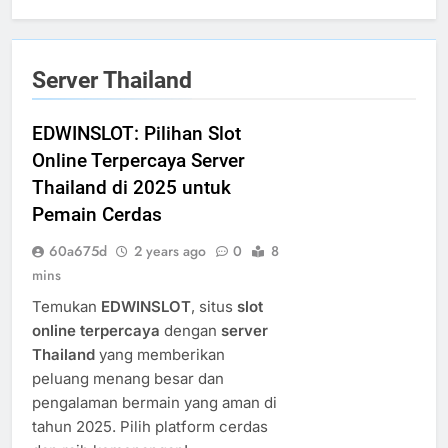
Server Thailand
EDWINSLOT: Pilihan Slot
Online Terpercaya Server
Thailand di 2025 untuk
Pemain Cerdas
60a675d
2 years ago
0
8
mins
Temukan
EDWINSLOT
, situs
slot
online terpercaya
dengan
server
Thailand
yang memberikan
peluang menang besar dan
pengalaman bermain yang aman di
tahun 2025. Pilih platform cerdas