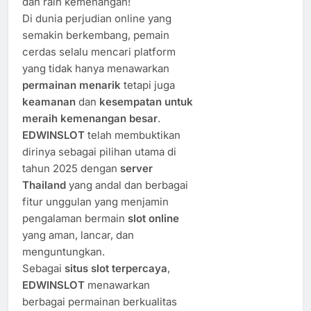
dan raih kemenangan!
Di dunia perjudian online yang
semakin berkembang, pemain
cerdas selalu mencari platform
yang tidak hanya menawarkan
permainan menarik
tetapi juga
keamanan
dan
kesempatan untuk
meraih kemenangan besar
.
EDWINSLOT
telah membuktikan
dirinya sebagai pilihan utama di
tahun 2025 dengan
server
Thailand
yang andal dan berbagai
fitur unggulan yang menjamin
pengalaman bermain
slot online
yang aman, lancar, dan
menguntungkan.
Sebagai
situs slot terpercaya
,
EDWINSLOT
menawarkan
berbagai permainan berkualitas