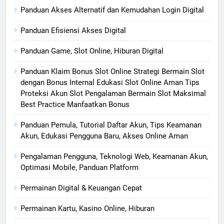
Panduan Akses Alternatif dan Kemudahan Login Digital
Panduan Efisiensi Akses Digital
Panduan Game, Slot Online, Hiburan Digital
Panduan Klaim Bonus Slot Online Strategi Bermain Slot
dengan Bonus Internal Edukasi Slot Online Aman Tips
Proteksi Akun Slot Pengalaman Bermain Slot Maksimal
Best Practice Manfaatkan Bonus
Panduan Pemula, Tutorial Daftar Akun, Tips Keamanan
Akun, Edukasi Pengguna Baru, Akses Online Aman
Pengalaman Pengguna, Teknologi Web, Keamanan Akun,
Optimasi Mobile, Panduan Platform
Permainan Digital & Keuangan Cepat
Permainan Kartu, Kasino Online, Hiburan