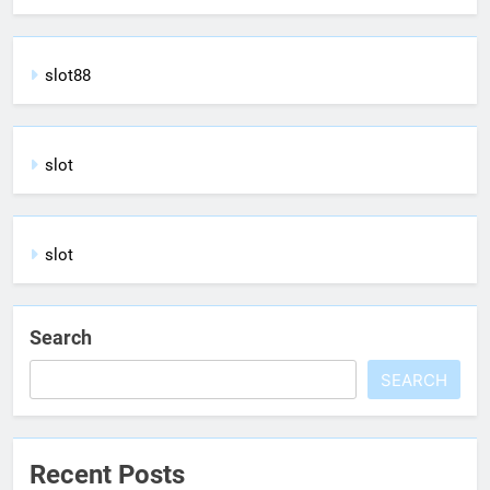
slot88
slot
slot
Search
SEARCH
Recent Posts