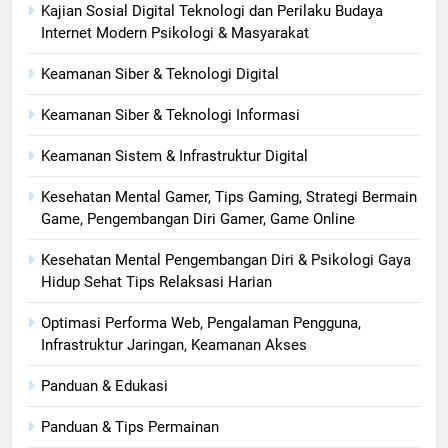
Kajian Sosial Digital Teknologi dan Perilaku Budaya
Internet Modern Psikologi & Masyarakat
Keamanan Siber & Teknologi Digital
Keamanan Siber & Teknologi Informasi
Keamanan Sistem & Infrastruktur Digital
Kesehatan Mental Gamer, Tips Gaming, Strategi Bermain
Game, Pengembangan Diri Gamer, Game Online
Kesehatan Mental Pengembangan Diri & Psikologi Gaya
Hidup Sehat Tips Relaksasi Harian
Optimasi Performa Web, Pengalaman Pengguna,
Infrastruktur Jaringan, Keamanan Akses
Panduan & Edukasi
Panduan & Tips Permainan