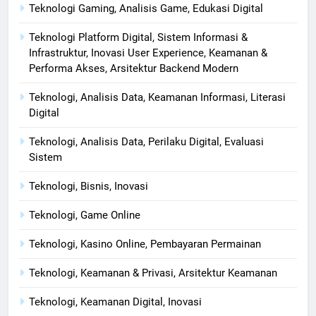
Teknologi Gaming, Analisis Game, Edukasi Digital
Teknologi Platform Digital, Sistem Informasi &
Infrastruktur, Inovasi User Experience, Keamanan &
Performa Akses, Arsitektur Backend Modern
Teknologi, Analisis Data, Keamanan Informasi, Literasi
Digital
Teknologi, Analisis Data, Perilaku Digital, Evaluasi
Sistem
Teknologi, Bisnis, Inovasi
Teknologi, Game Online
Teknologi, Kasino Online, Pembayaran Permainan
Teknologi, Keamanan & Privasi, Arsitektur Keamanan
Teknologi, Keamanan Digital, Inovasi