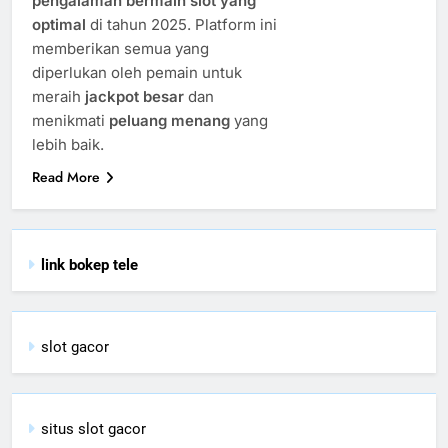
pengalaman bermain slot yang
optimal
di tahun 2025. Platform ini
memberikan semua yang
diperlukan oleh pemain untuk
meraih
jackpot besar
dan
menikmati
peluang menang
yang
lebih baik.
Read More
link bokep tele
slot gacor
situs slot gacor