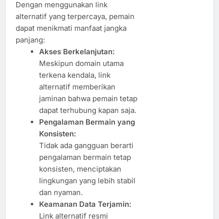
Dengan menggunakan link
alternatif yang terpercaya, pemain
dapat menikmati manfaat jangka
panjang:
Akses Berkelanjutan:
Meskipun domain utama
terkena kendala, link
alternatif memberikan
jaminan bahwa pemain tetap
dapat terhubung kapan saja.
Pengalaman Bermain yang
Konsisten:
Tidak ada gangguan berarti
pengalaman bermain tetap
konsisten, menciptakan
lingkungan yang lebih stabil
dan nyaman.
Keamanan Data Terjamin:
Link alternatif resmi