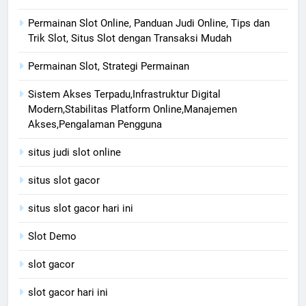
Permainan Slot Online, Panduan Judi Online, Tips dan
Trik Slot, Situs Slot dengan Transaksi Mudah
Permainan Slot, Strategi Permainan
Sistem Akses Terpadu,Infrastruktur Digital
Modern,Stabilitas Platform Online,Manajemen
Akses,Pengalaman Pengguna
situs judi slot online
situs slot gacor
situs slot gacor hari ini
Slot Demo
slot gacor
slot gacor hari ini