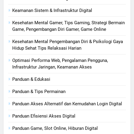
Keamanan Sistem & Infrastruktur Digital
Kesehatan Mental Gamer, Tips Gaming, Strategi Bermain
Game, Pengembangan Diri Gamer, Game Online
Kesehatan Mental Pengembangan Diri & Psikologi Gaya
Hidup Sehat Tips Relaksasi Harian
Optimasi Performa Web, Pengalaman Pengguna,
Infrastruktur Jaringan, Keamanan Akses
Panduan & Edukasi
Panduan & Tips Permainan
Panduan Akses Alternatif dan Kemudahan Login Digital
Panduan Efisiensi Akses Digital
Panduan Game, Slot Online, Hiburan Digital