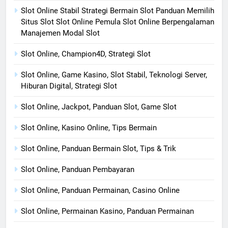
Slot Online Stabil Strategi Bermain Slot Panduan Memilih
Situs Slot Slot Online Pemula Slot Online Berpengalaman
Manajemen Modal Slot
Slot Online, Champion4D, Strategi Slot
Slot Online, Game Kasino, Slot Stabil, Teknologi Server,
Hiburan Digital, Strategi Slot
Slot Online, Jackpot, Panduan Slot, Game Slot
Slot Online, Kasino Online, Tips Bermain
Slot Online, Panduan Bermain Slot, Tips & Trik
Slot Online, Panduan Pembayaran
Slot Online, Panduan Permainan, Casino Online
Slot Online, Permainan Kasino, Panduan Permainan