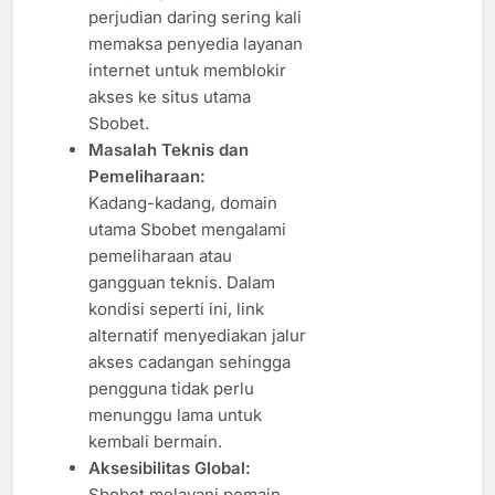
perjudian daring sering kali
memaksa penyedia layanan
internet untuk memblokir
akses ke situs utama
Sbobet.
Masalah Teknis dan
Pemeliharaan:
Kadang-kadang, domain
utama Sbobet mengalami
pemeliharaan atau
gangguan teknis. Dalam
kondisi seperti ini, link
alternatif menyediakan jalur
akses cadangan sehingga
pengguna tidak perlu
menunggu lama untuk
kembali bermain.
Aksesibilitas Global:
Sbobet melayani pemain