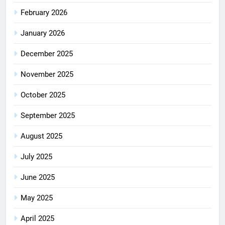
February 2026
January 2026
December 2025
November 2025
October 2025
September 2025
August 2025
July 2025
June 2025
May 2025
April 2025