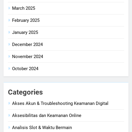
March 2025
February 2025
January 2025
December 2024
November 2024
October 2024
Categories
Akses Akun & Troubleshooting Keamanan Digital
Aksesibilitas dan Keamanan Online
Analisis Slot & Waktu Bermain