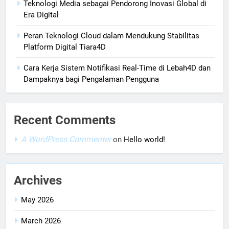
Teknologi Media sebagai Pendorong Inovasi Global di
Era Digital
Peran Teknologi Cloud dalam Mendukung Stabilitas
Platform Digital Tiara4D
Cara Kerja Sistem Notifikasi Real-Time di Lebah4D dan
Dampaknya bagi Pengalaman Pengguna
Recent Comments
A WordPress Commenter
on
Hello world!
Archives
May 2026
March 2026