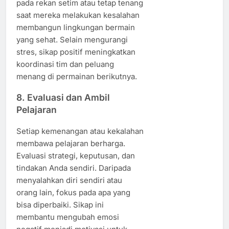
pada rekan setim atau tetap tenang
saat mereka melakukan kesalahan
membangun lingkungan bermain
yang sehat. Selain mengurangi
stres, sikap positif meningkatkan
koordinasi tim dan peluang
menang di permainan berikutnya.
8. Evaluasi dan Ambil
Pelajaran
Setiap kemenangan atau kekalahan
membawa pelajaran berharga.
Evaluasi strategi, keputusan, dan
tindakan Anda sendiri. Daripada
menyalahkan diri sendiri atau
orang lain, fokus pada apa yang
bisa diperbaiki. Sikap ini
membantu mengubah emosi