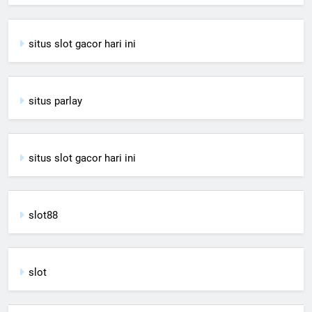
situs slot gacor hari ini
situs parlay
situs slot gacor hari ini
slot88
slot