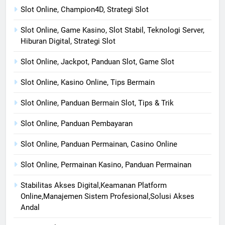
Slot Online, Champion4D, Strategi Slot
Slot Online, Game Kasino, Slot Stabil, Teknologi Server,
Hiburan Digital, Strategi Slot
Slot Online, Jackpot, Panduan Slot, Game Slot
Slot Online, Kasino Online, Tips Bermain
Slot Online, Panduan Bermain Slot, Tips & Trik
Slot Online, Panduan Pembayaran
Slot Online, Panduan Permainan, Casino Online
Slot Online, Permainan Kasino, Panduan Permainan
Stabilitas Akses Digital,Keamanan Platform
Online,Manajemen Sistem Profesional,Solusi Akses
Andal