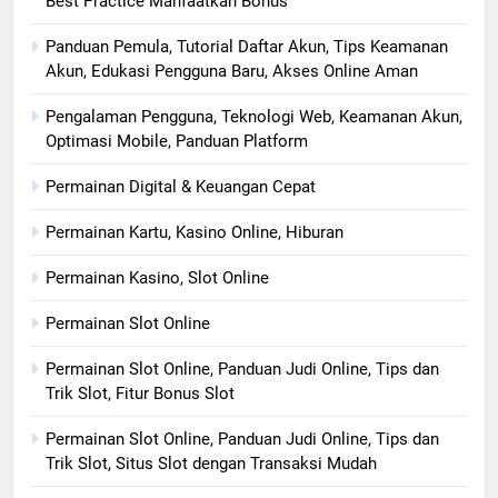
Best Practice Manfaatkan Bonus
Panduan Pemula, Tutorial Daftar Akun, Tips Keamanan
Akun, Edukasi Pengguna Baru, Akses Online Aman
Pengalaman Pengguna, Teknologi Web, Keamanan Akun,
Optimasi Mobile, Panduan Platform
Permainan Digital & Keuangan Cepat
Permainan Kartu, Kasino Online, Hiburan
Permainan Kasino, Slot Online
Permainan Slot Online
Permainan Slot Online, Panduan Judi Online, Tips dan
Trik Slot, Fitur Bonus Slot
Permainan Slot Online, Panduan Judi Online, Tips dan
Trik Slot, Situs Slot dengan Transaksi Mudah