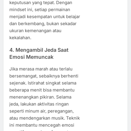
keputusan yang tepat. Dengan
mindset ini, setiap permainan
menjadi kesempatan untuk belajar
dan berkembang, bukan sekadar
ukuran kemenangan atau
kekalahan.
4. Mengambil Jeda Saat
Emosi Memuncak
Jika merasa marah atau terlalu
bersemangat, sebaiknya berhenti
sejenak. Istirahat singkat selama
beberapa menit bisa membantu
menenangkan pikiran. Selama
jeda, lakukan aktivitas ringan
seperti minum air, peregangan,
atau mendengarkan musik. Teknik
ini membantu mencegah emosi