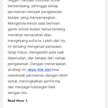
negatif menjadi motivasi untuk
berkembang, sehingga setiap
permainan menjadi pengalaman
belajar yang menyenangkan.
Mengelola emosi saat bermain
game online bukan hanya tentang
menahan kemarahan atau
mengekang euforia. Lebih dari itu,
ini tentang mengenali perasaan,
tetap fokus, mengambil jeda saat
diperlukan, dan belajar dari setiap
pengalaman. Dengan menerapkan
strategi ini,
depo link slot
bisa
menikmati permainan dengan lebih
sehat, meningkatkan performa,
dan menjaga hubungan baik
dengan tim.
Read More