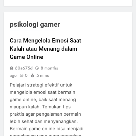
psikologi gamer
Cara Mengelola Emosi Saat
Kalah atau Menang dalam
Game Online
60a675d
8 months
ago
0
5 mins
Pelajari strategi efektif untuk
mengelola emosi saat bermain
game online, baik saat menang
maupun kalah. Temukan tips
praktis agar pengalaman bermain
lebih sehat dan menyenangkan.
Bermain game online bisa menjadi
pengalaman yang menyenangkan