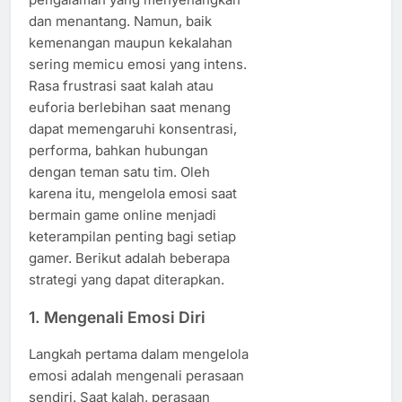
dan menantang. Namun, baik
kemenangan maupun kekalahan
sering memicu emosi yang intens.
Rasa frustrasi saat kalah atau
euforia berlebihan saat menang
dapat memengaruhi konsentrasi,
performa, bahkan hubungan
dengan teman satu tim. Oleh
karena itu, mengelola emosi saat
bermain game online menjadi
keterampilan penting bagi setiap
gamer. Berikut adalah beberapa
strategi yang dapat diterapkan.
1. Mengenali Emosi Diri
Langkah pertama dalam mengelola
emosi adalah mengenali perasaan
sendiri. Saat kalah, perasaan