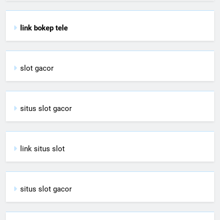
link bokep tele
slot gacor
situs slot gacor
link situs slot
situs slot gacor