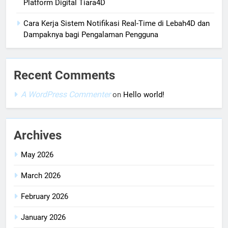
Platform Digital Tiara4D
Cara Kerja Sistem Notifikasi Real-Time di Lebah4D dan
Dampaknya bagi Pengalaman Pengguna
Recent Comments
A WordPress Commenter
on
Hello world!
Archives
May 2026
March 2026
February 2026
January 2026