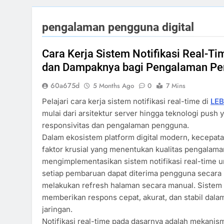
pengalaman pengguna digital
Cara Kerja Sistem Notifikasi Real-T
dan Dampaknya bagi Pengalaman P
60a675d
5 Months Ago
0
7 Mins
Pelajari cara kerja sistem notifikasi real-time di
LE
mulai dari arsitektur server hingga teknologi push
responsivitas dan pengalaman pengguna.
Dalam ekosistem platform digital modern, kecepata
faktor krusial yang menentukan kualitas pengala
mengimplementasikan sistem notifikasi real-time 
setiap pembaruan dapat diterima pengguna secara i
melakukan refresh halaman secara manual. Sistem 
memberikan respons cepat, akurat, dan stabil dala
jaringan.
Notifikasi real-time pada dasarnya adalah mekani