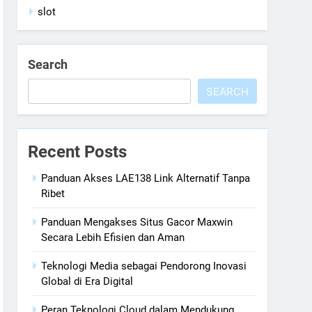
slot
Search
SEARCH
Recent Posts
Panduan Akses LAE138 Link Alternatif Tanpa
Ribet
Panduan Mengakses Situs Gacor Maxwin
Secara Lebih Efisien dan Aman
Teknologi Media sebagai Pendorong Inovasi
Global di Era Digital
Peran Teknologi Cloud dalam Mendukung