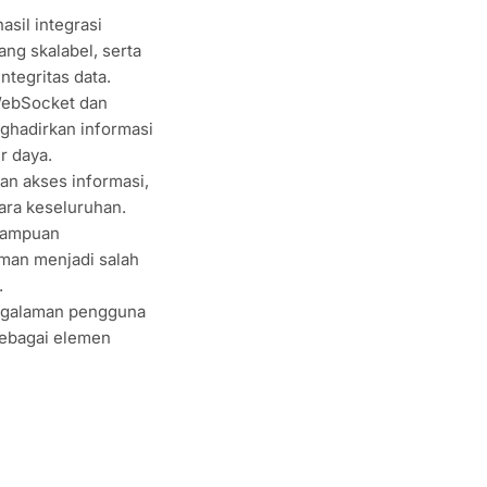
asil integrasi
ng skalabel, serta
ntegritas data.
WebSocket dan
ghadirkan informasi
r daya.
an akses informasi,
ra keseluruhan.
emampuan
aman menjadi salah
.
ngalaman pengguna
 sebagai elemen