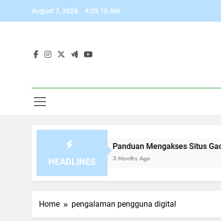
Skip
August 7, 2026
4:09:11 AM
to
content
Go 
Go Guide 
 Tanpa Ribet
Panduan Mengakses Situs Gacor Maxwin Se
3 Months Ago
HEADLINES
Home
pengalaman pengguna digital