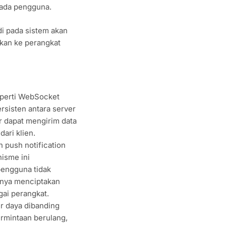
pada pengguna.
adi pada sistem akan
sikan ke perangkat
eperti WebSocket
sisten antara server
er dapat mengirim data
ari klien.
 push notification
isme ini
pengguna tidak
nya menciptakan
gai perangkat.
r daya dibanding
ermintaan berulang,