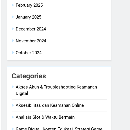
February 2025
January 2025
December 2024
November 2024
October 2024
Categories
Akses Akun & Troubleshooting Keamanan
Digital
Aksesibilitas dan Keamanan Online
Analisis Slot & Waktu Bermain
Game Digital, Konten Edukasi, Strategi Game,