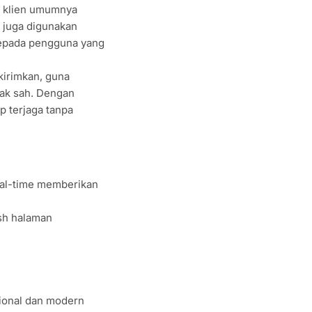
an klien umumnya
i juga digunakan
kepada pengguna yang
ikirimkan, guna
dak sah. Dengan
p terjaga tanpa
eal-time memberikan
esh halaman
ional dan modern