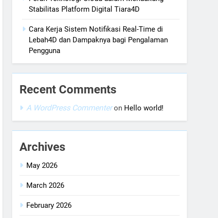
Stabilitas Platform Digital Tiara4D
Cara Kerja Sistem Notifikasi Real-Time di
Lebah4D dan Dampaknya bagi Pengalaman
Pengguna
Recent Comments
A WordPress Commenter
on
Hello world!
Archives
May 2026
March 2026
February 2026