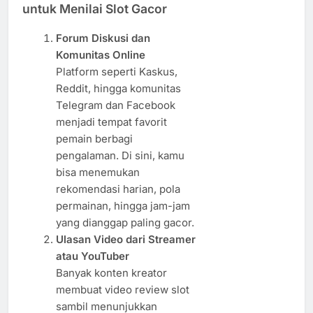
untuk Menilai Slot Gacor
Forum Diskusi dan
Komunitas Online
Platform seperti Kaskus,
Reddit, hingga komunitas
Telegram dan Facebook
menjadi tempat favorit
pemain berbagi
pengalaman. Di sini, kamu
bisa menemukan
rekomendasi harian, pola
permainan, hingga jam-jam
yang dianggap paling gacor.
Ulasan Video dari Streamer
atau YouTuber
Banyak konten kreator
membuat video review slot
sambil menunjukkan