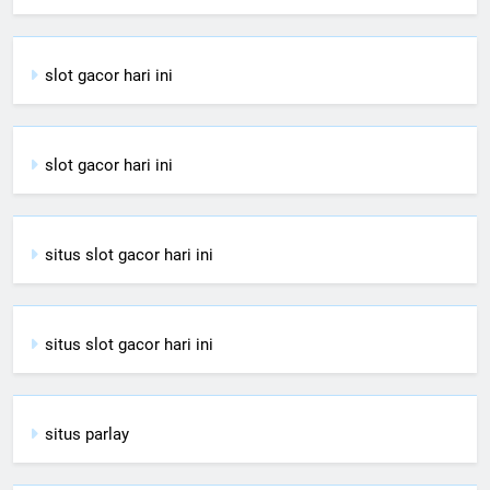
slot gacor hari ini
slot gacor hari ini
situs slot gacor hari ini
situs slot gacor hari ini
situs parlay