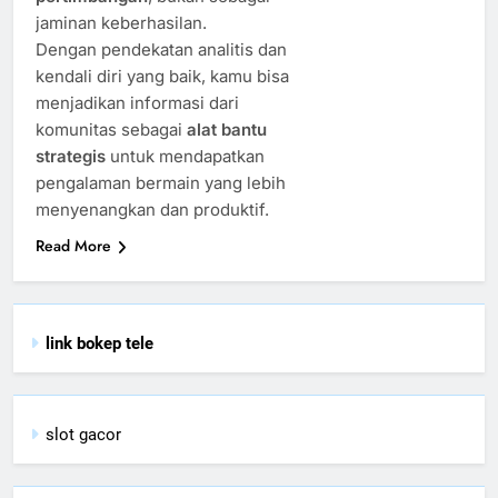
jaminan keberhasilan.
Dengan pendekatan analitis dan
kendali diri yang baik, kamu bisa
menjadikan informasi dari
komunitas sebagai
alat bantu
strategis
untuk mendapatkan
pengalaman bermain yang lebih
menyenangkan dan produktif.
Read More
link bokep tele
slot gacor