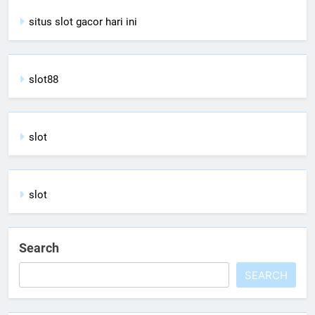
situs slot gacor hari ini
slot88
slot
slot
Search
SEARCH