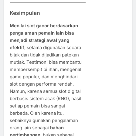
Kesimpulan
Menilai slot gacor berdasarkan
pengalaman pemain lain bisa
menjadi strategi awal yang
efektif
, selama digunakan secara
bijak dan tidak dijadikan patokan
mutlak. Testimoni bisa membantu
mempersempit pilihan, mengenali
game populer, dan menghindari
slot dengan performa rendah.
Namun, karena semua slot digital
berbasis sistem acak (RNG), hasil
setiap pemain bisa sangat
berbeda. Oleh karena itu,
sebaiknya gunakan pengalaman
orang lain sebagai
bahan
pertimbangan
, bukan sebagai