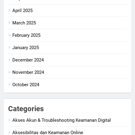
April 2025
March 2025
February 2025
January 2025
December 2024
November 2024
October 2024
Categories
Akses Akun & Troubleshooting Keamanan Digital
Aksesibilitas dan Keamanan Online