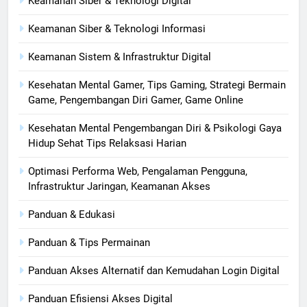
Keamanan Siber & Teknologi Digital
Keamanan Siber & Teknologi Informasi
Keamanan Sistem & Infrastruktur Digital
Kesehatan Mental Gamer, Tips Gaming, Strategi Bermain
Game, Pengembangan Diri Gamer, Game Online
Kesehatan Mental Pengembangan Diri & Psikologi Gaya
Hidup Sehat Tips Relaksasi Harian
Optimasi Performa Web, Pengalaman Pengguna,
Infrastruktur Jaringan, Keamanan Akses
Panduan & Edukasi
Panduan & Tips Permainan
Panduan Akses Alternatif dan Kemudahan Login Digital
Panduan Efisiensi Akses Digital