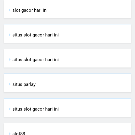
slot gacor hari ini
situs slot gacor hari ini
situs slot gacor hari ini
situs parlay
situs slot gacor hari ini
slot88