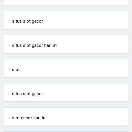
situs slot gacor
situs slot gacor hari ini
slot
situs slot gacor
slot gacor hari ini