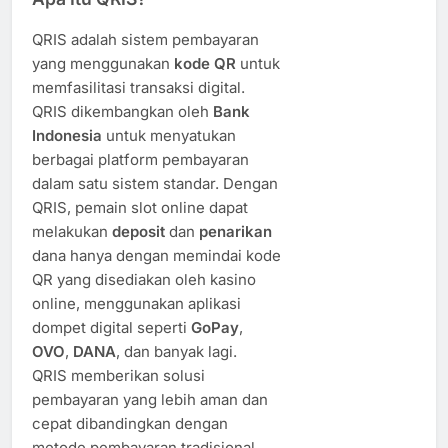
QRIS adalah sistem pembayaran
yang menggunakan
kode QR
untuk
memfasilitasi transaksi digital.
QRIS dikembangkan oleh
Bank
Indonesia
untuk menyatukan
berbagai platform pembayaran
dalam satu sistem standar. Dengan
QRIS, pemain slot online dapat
melakukan
deposit
dan
penarikan
dana hanya dengan memindai kode
QR yang disediakan oleh kasino
online, menggunakan aplikasi
dompet digital seperti
GoPay
,
OVO
,
DANA
, dan banyak lagi.
QRIS memberikan solusi
pembayaran yang lebih aman dan
cepat dibandingkan dengan
metode pembayaran tradisional,