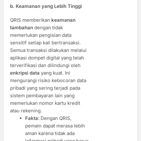
b.
Keamanan yang Lebih Tinggi
QRIS memberikan
keamanan
tambahan
dengan tidak
memerlukan pengisian data
sensitif setiap kali bertransaksi.
Semua transaksi dilakukan melalui
aplikasi dompet digital yang telah
terverifikasi dan dilindungi oleh
enkripsi data
yang kuat. Ini
mengurangi risiko kebocoran data
pribadi yang sering terjadi pada
sistem pembayaran lain yang
memerlukan nomor kartu kredit
atau rekening.
Fakta
: Dengan QRIS,
pemain dapat merasa lebih
aman karena tidak ada
informasi pribadi yang harus