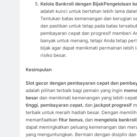
Kelola Bankroll dengan Bijak
Pengelolaan ba
adalah kunci untuk bertahan lebih lama dal
Tentukan batas kemenangan dan kerugian s
dan pastikan untuk tetap pada batas tersebu
pembayaran cepat dan progresif memberi An
banyak untuk menang, tetapi Anda tetap per
bijak agar dapat menikmati permainan lebih
risiko besar.
Kesimpulan
Slot gacor dengan pembayaran cepat dan pembay
adalah pilihan terbaik bagi pemain yang ingin
meme
besar
dan menikmati kemenangan yang lebih cepa
tinggi
,
pembayaran cepat
, dan
jackpot progresif
m
terbaik untuk meraih hadiah besar. Dengan memilih
memanfaatkan
fitur bonus
, dan
mengelola bankroll
dapat meningkatkan peluang kemenangan dan merai
yang menguntungkan. Bermain dengan disiplin dan