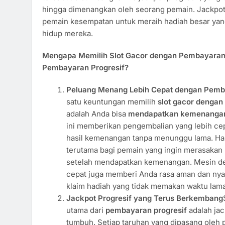
hingga dimenangkan oleh seorang pemain. Jackpot
pemain kesempatan untuk meraih hadiah besar ya
hidup mereka.
Mengapa Memilih Slot Gacor dengan Pembayaran
Pembayaran Progresif?
Peluang Menang Lebih Cepat dengan Pemb
satu keuntungan memilih
slot gacor denga
adalah Anda bisa
mendapatkan kemenangan 
ini memberikan pengembalian yang lebih ce
hasil kemenangan tanpa menunggu lama. Hal 
terutama bagi pemain yang ingin merasakan
setelah mendapatkan kemenangan. Mesin d
cepat juga memberi Anda rasa aman dan ny
klaim hadiah yang tidak memakan waktu lama
Jackpot Progresif yang Terus Berkembang
utama dari
pembayaran progresif
adalah jac
tumbuh. Setiap taruhan yang dipasang oleh