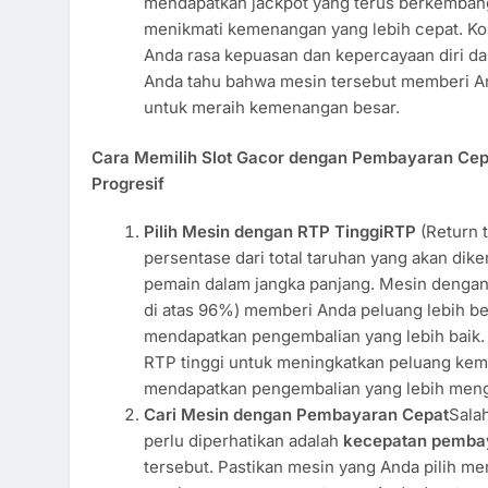
mendapatkan jackpot yang terus berkembang,
menikmati kemenangan yang lebih cepat. Ko
Anda rasa kepuasan dan kepercayaan diri da
Anda tahu bahwa mesin tersebut memberi An
untuk meraih kemenangan besar.
Cara Memilih Slot Gacor dengan Pembayaran Ce
Progresif
Pilih Mesin dengan RTP Tinggi
RTP
(Return t
persentase dari total taruhan yang akan dik
pemain dalam jangka panjang. Mesin denga
di atas 96%) memberi Anda peluang lebih be
mendapatkan pengembalian yang lebih baik. 
RTP tinggi untuk meningkatkan peluang ke
mendapatkan pengembalian yang lebih men
Cari Mesin dengan Pembayaran Cepat
Salah
perlu diperhatikan adalah
kecepatan pemba
tersebut. Pastikan mesin yang Anda pilih mem