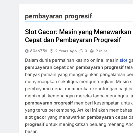
pembayaran progresif
Slot Gacor: Mesin yang Menawarka
Cepat dan Pembayaran Progresif
60a675d
2 Years Ago
0
9 Mins
Dalam dunia permainan kasino online, mesin
slot
ga
pembayaran cepat
dan
pembayaran progresif
tela
banyak pemain yang menginginkan pengalaman be
menyenangkan sekaligus menguntungkan. Mesin sl
pembayaran cepat memberikan keuntungan bagi pe
menikmati kemenangan mereka tanpa menunggu la
pembayaran progresif
memberi kesempatan untuk 
yang terus berkembang. Artikel ini akan membaha
slot gacor
yang menawarkan
pembayaran cepat
d
progresif
untuk meningkatkan peluang menang And
besar.