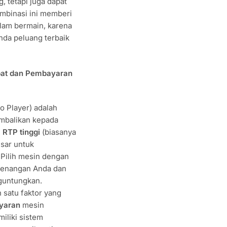
 tetapi juga dapat
mbinasi ini memberi
lam bermain, karena
da peluang terbaik
pat dan Pembayaran
o Player) adalah
embalikan kepada
n
RTP tinggi
(biasanya
sar untuk
Pilih mesin dengan
menangan Anda dan
guntungkan.
 satu faktor yang
yaran
mesin
iliki sistem