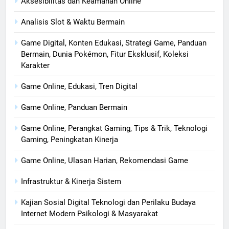
Aksesibilitas dan Keamanan Online
Analisis Slot & Waktu Bermain
Game Digital, Konten Edukasi, Strategi Game, Panduan
Bermain, Dunia Pokémon, Fitur Eksklusif, Koleksi
Karakter
Game Online, Edukasi, Tren Digital
Game Online, Panduan Bermain
Game Online, Perangkat Gaming, Tips & Trik, Teknologi
Gaming, Peningkatan Kinerja
Game Online, Ulasan Harian, Rekomendasi Game
Infrastruktur & Kinerja Sistem
Kajian Sosial Digital Teknologi dan Perilaku Budaya
Internet Modern Psikologi & Masyarakat