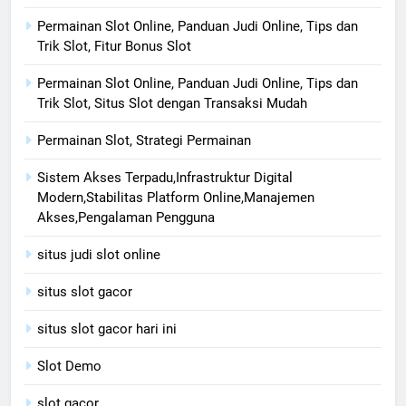
Permainan Slot Online, Panduan Judi Online, Tips dan
Trik Slot, Fitur Bonus Slot
Permainan Slot Online, Panduan Judi Online, Tips dan
Trik Slot, Situs Slot dengan Transaksi Mudah
Permainan Slot, Strategi Permainan
Sistem Akses Terpadu,Infrastruktur Digital
Modern,Stabilitas Platform Online,Manajemen
Akses,Pengalaman Pengguna
situs judi slot online
situs slot gacor
situs slot gacor hari ini
Slot Demo
slot gacor