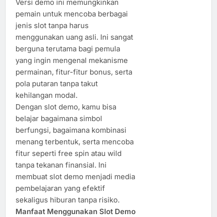
Versi demo ini memungkinkan
pemain untuk mencoba berbagai
jenis slot tanpa harus
menggunakan uang asli. Ini sangat
berguna terutama bagi pemula
yang ingin mengenal mekanisme
permainan, fitur-fitur bonus, serta
pola putaran tanpa takut
kehilangan modal.
Dengan slot demo, kamu bisa
belajar bagaimana simbol
berfungsi, bagaimana kombinasi
menang terbentuk, serta mencoba
fitur seperti free spin atau wild
tanpa tekanan finansial. Ini
membuat slot demo menjadi media
pembelajaran yang efektif
sekaligus hiburan tanpa risiko.
Manfaat Menggunakan Slot Demo