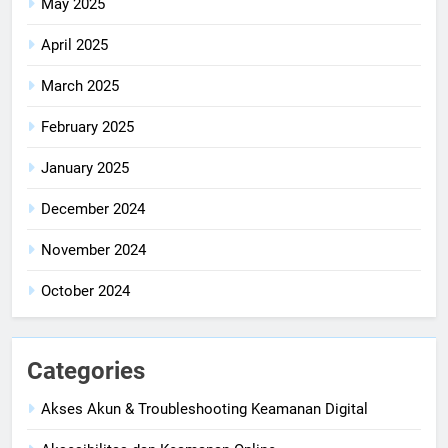
May 2025
April 2025
March 2025
February 2025
January 2025
December 2024
November 2024
October 2024
Categories
Akses Akun & Troubleshooting Keamanan Digital