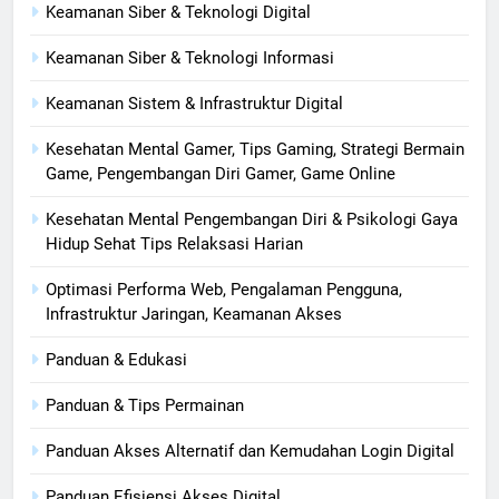
Keamanan Siber & Teknologi Digital
Keamanan Siber & Teknologi Informasi
Keamanan Sistem & Infrastruktur Digital
Kesehatan Mental Gamer, Tips Gaming, Strategi Bermain
Game, Pengembangan Diri Gamer, Game Online
Kesehatan Mental Pengembangan Diri & Psikologi Gaya
Hidup Sehat Tips Relaksasi Harian
Optimasi Performa Web, Pengalaman Pengguna,
Infrastruktur Jaringan, Keamanan Akses
Panduan & Edukasi
Panduan & Tips Permainan
Panduan Akses Alternatif dan Kemudahan Login Digital
Panduan Efisiensi Akses Digital