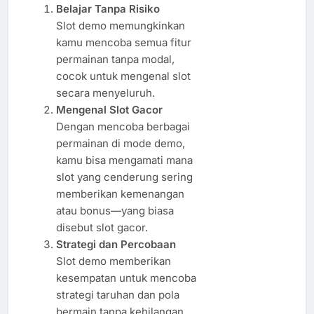
Belajar Tanpa Risiko
Slot demo memungkinkan
kamu mencoba semua fitur
permainan tanpa modal,
cocok untuk mengenal slot
secara menyeluruh.
Mengenal Slot Gacor
Dengan mencoba berbagai
permainan di mode demo,
kamu bisa mengamati mana
slot yang cenderung sering
memberikan kemenangan
atau bonus—yang biasa
disebut slot gacor.
Strategi dan Percobaan
Slot demo memberikan
kesempatan untuk mencoba
strategi taruhan dan pola
bermain tanpa kehilangan