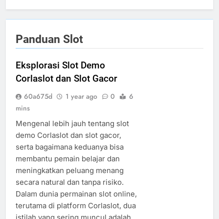
Panduan Slot
Eksplorasi Slot Demo
Corlaslot dan Slot Gacor
60a675d
1 year ago
0
6
mins
Mengenal lebih jauh tentang slot
demo Corlaslot dan slot gacor,
serta bagaimana keduanya bisa
membantu pemain belajar dan
meningkatkan peluang menang
secara natural dan tanpa risiko.
Dalam dunia permainan slot online,
terutama di platform Corlaslot, dua
istilah yang sering muncul adalah