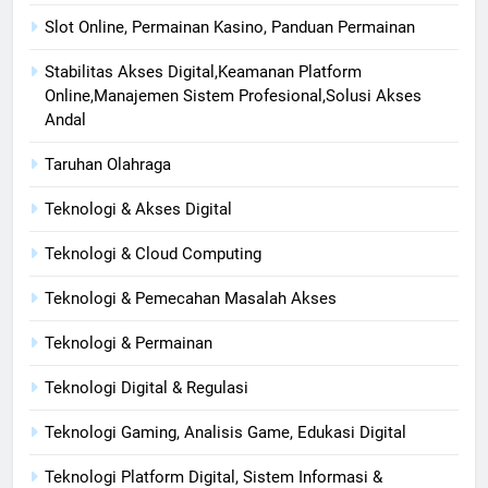
Slot Online, Permainan Kasino, Panduan Permainan
Stabilitas Akses Digital,Keamanan Platform
Online,Manajemen Sistem Profesional,Solusi Akses
Andal
Taruhan Olahraga
Teknologi & Akses Digital
Teknologi & Cloud Computing
Teknologi & Pemecahan Masalah Akses
Teknologi & Permainan
Teknologi Digital & Regulasi
Teknologi Gaming, Analisis Game, Edukasi Digital
Teknologi Platform Digital, Sistem Informasi &