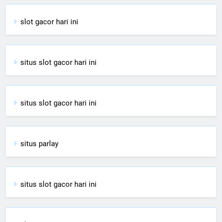
slot gacor hari ini
situs slot gacor hari ini
situs slot gacor hari ini
situs parlay
situs slot gacor hari ini