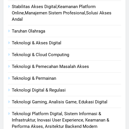
Stabilitas Akses Digital,Keamanan Platform
Online,Manajemen Sistem Profesional,Solusi Akses
Andal
Taruhan Olahraga
Teknologi & Akses Digital
Teknologi & Cloud Computing
Teknologi & Pemecahan Masalah Akses
Teknologi & Permainan
Teknologi Digital & Regulasi
Teknologi Gaming, Analisis Game, Edukasi Digital
Teknologi Platform Digital, Sistem Informasi &
Infrastruktur, Inovasi User Experience, Keamanan &
Performa Akses, Arsitektur Backend Modern