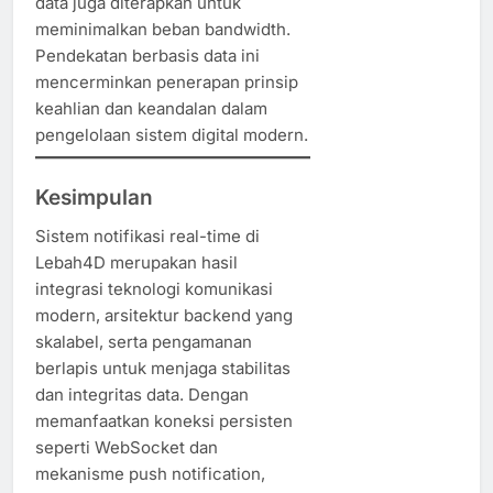
data juga diterapkan untuk
meminimalkan beban bandwidth.
Pendekatan berbasis data ini
mencerminkan penerapan prinsip
keahlian dan keandalan dalam
pengelolaan sistem digital modern.
Kesimpulan
Sistem notifikasi real-time di
Lebah4D merupakan hasil
integrasi teknologi komunikasi
modern, arsitektur backend yang
skalabel, serta pengamanan
berlapis untuk menjaga stabilitas
dan integritas data. Dengan
memanfaatkan koneksi persisten
seperti WebSocket dan
mekanisme push notification,