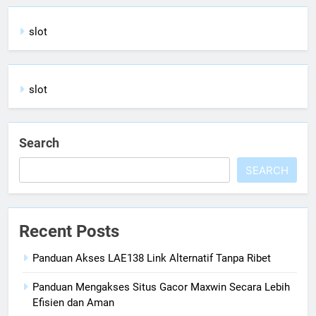
slot
slot
Search
SEARCH
Recent Posts
Panduan Akses LAE138 Link Alternatif Tanpa Ribet
Panduan Mengakses Situs Gacor Maxwin Secara Lebih
Efisien dan Aman