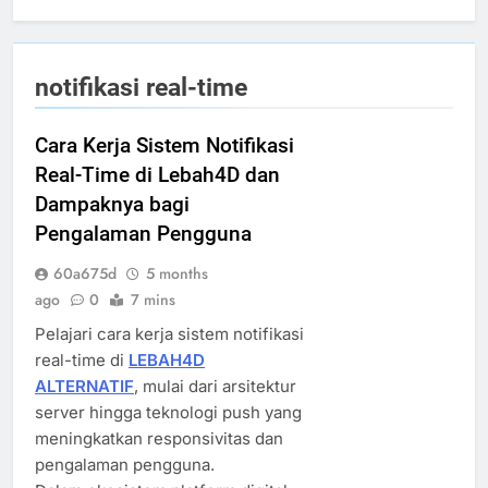
notifikasi real-time
Cara Kerja Sistem Notifikasi
Real-Time di Lebah4D dan
Dampaknya bagi
Pengalaman Pengguna
60a675d
5 months
ago
0
7 mins
Pelajari cara kerja sistem notifikasi
real-time di
LEBAH4D
ALTERNATIF
, mulai dari arsitektur
server hingga teknologi push yang
meningkatkan responsivitas dan
pengalaman pengguna.