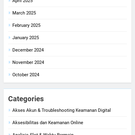
April 2025
March 2025
February 2025
January 2025
December 2024
November 2024
October 2024
Categories
Akses Akun & Troubleshooting Keamanan Digital
Aksesibilitas dan Keamanan Online
Analisis Slot & Waktu Bermain