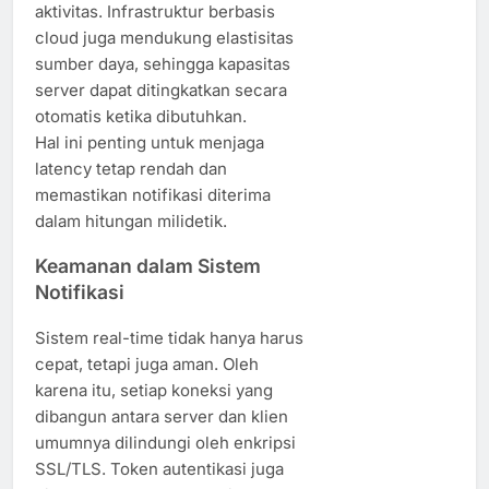
aktivitas. Infrastruktur berbasis
cloud juga mendukung elastisitas
sumber daya, sehingga kapasitas
server dapat ditingkatkan secara
otomatis ketika dibutuhkan.
Hal ini penting untuk menjaga
latency tetap rendah dan
memastikan notifikasi diterima
dalam hitungan milidetik.
Keamanan dalam Sistem
Notifikasi
Sistem real-time tidak hanya harus
cepat, tetapi juga aman. Oleh
karena itu, setiap koneksi yang
dibangun antara server dan klien
umumnya dilindungi oleh enkripsi
SSL/TLS. Token autentikasi juga