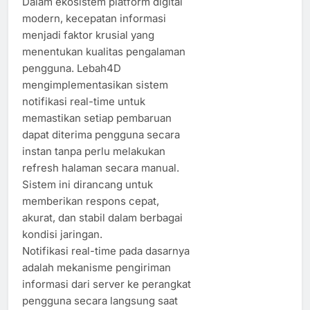
Dalam ekosistem platform digital
modern, kecepatan informasi
menjadi faktor krusial yang
menentukan kualitas pengalaman
pengguna. Lebah4D
mengimplementasikan sistem
notifikasi real-time untuk
memastikan setiap pembaruan
dapat diterima pengguna secara
instan tanpa perlu melakukan
refresh halaman secara manual.
Sistem ini dirancang untuk
memberikan respons cepat,
akurat, dan stabil dalam berbagai
kondisi jaringan.
Notifikasi real-time pada dasarnya
adalah mekanisme pengiriman
informasi dari server ke perangkat
pengguna secara langsung saat