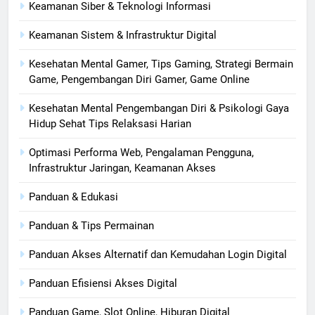
Keamanan Siber & Teknologi Informasi
Keamanan Sistem & Infrastruktur Digital
Kesehatan Mental Gamer, Tips Gaming, Strategi Bermain
Game, Pengembangan Diri Gamer, Game Online
Kesehatan Mental Pengembangan Diri & Psikologi Gaya
Hidup Sehat Tips Relaksasi Harian
Optimasi Performa Web, Pengalaman Pengguna,
Infrastruktur Jaringan, Keamanan Akses
Panduan & Edukasi
Panduan & Tips Permainan
Panduan Akses Alternatif dan Kemudahan Login Digital
Panduan Efisiensi Akses Digital
Panduan Game, Slot Online, Hiburan Digital