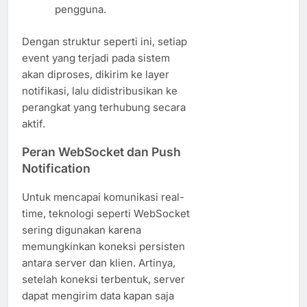
pengguna.
Dengan struktur seperti ini, setiap
event yang terjadi pada sistem
akan diproses, dikirim ke layer
notifikasi, lalu didistribusikan ke
perangkat yang terhubung secara
aktif.
Peran WebSocket dan Push
Notification
Untuk mencapai komunikasi real-
time, teknologi seperti WebSocket
sering digunakan karena
memungkinkan koneksi persisten
antara server dan klien. Artinya,
setelah koneksi terbentuk, server
dapat mengirim data kapan saja