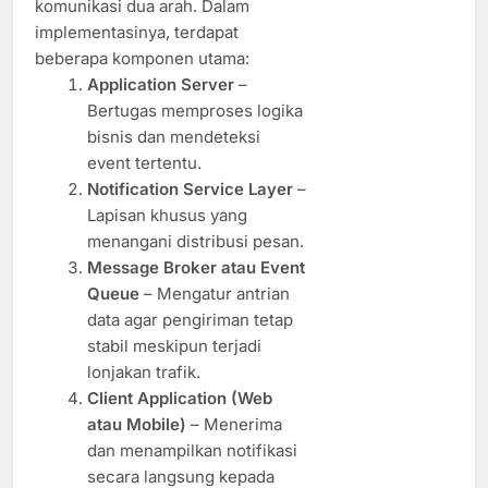
komunikasi dua arah. Dalam
implementasinya, terdapat
beberapa komponen utama:
Application Server
–
Bertugas memproses logika
bisnis dan mendeteksi
event tertentu.
Notification Service Layer
–
Lapisan khusus yang
menangani distribusi pesan.
Message Broker atau Event
Queue
– Mengatur antrian
data agar pengiriman tetap
stabil meskipun terjadi
lonjakan trafik.
Client Application (Web
atau Mobile)
– Menerima
dan menampilkan notifikasi
secara langsung kepada