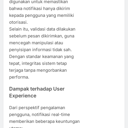
digunakan untuk memastikan
bahwa notifikasi hanya dikirim
kepada pengguna yang memiliki
otorisasi.
Selain itu, validasi data dilakukan
sebelum pesan dikirimkan, guna
mencegah manipulasi atau
penyisipan informasi tidak sah.
Dengan standar keamanan yang
tepat, integritas sistem tetap
terjaga tanpa mengorbankan
performa.
Dampak terhadap User
Experience
Dari perspektif pengalaman
pengguna, notifikasi real-time
memberikan beberapa keuntungan