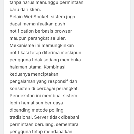
tanpa harus menunggu permintaan
baru dari klien.
Selain WebSocket, sistem juga
dapat memanfaatkan push
notification berbasis browser
maupun perangkat seluler.
Mekanisme ini memungkinkan
notifikasi tetap diterima meskipun
pengguna tidak sedang membuka
halaman utama. Kombinasi
keduanya menciptakan
pengalaman yang responsif dan
konsisten di berbagai perangkat.
Pendekatan ini membuat sistem
lebih hemat sumber daya
dibanding metode polling
tradisional. Server tidak dibebani
permintaan berulang, sementara
pengguna tetap mendapatkan