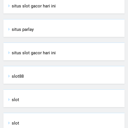
situs slot gacor hari ini
situs parlay
situs slot gacor hari ini
slot88
slot
slot