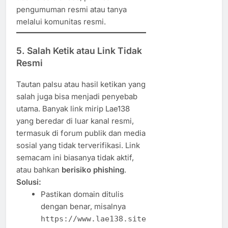
pengumuman resmi atau tanya
melalui komunitas resmi.
5. Salah Ketik atau Link Tidak
Resmi
Tautan palsu atau hasil ketikan yang
salah juga bisa menjadi penyebab
utama. Banyak link mirip Lae138
yang beredar di luar kanal resmi,
termasuk di forum publik dan media
sosial yang tidak terverifikasi. Link
semacam ini biasanya tidak aktif,
atau bahkan
berisiko phishing
.
Solusi:
Pastikan domain ditulis
dengan benar, misalnya
https://www.lae138.site