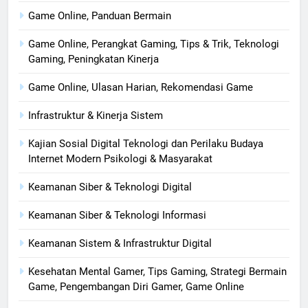
Game Online, Panduan Bermain
Game Online, Perangkat Gaming, Tips & Trik, Teknologi
Gaming, Peningkatan Kinerja
Game Online, Ulasan Harian, Rekomendasi Game
Infrastruktur & Kinerja Sistem
Kajian Sosial Digital Teknologi dan Perilaku Budaya
Internet Modern Psikologi & Masyarakat
Keamanan Siber & Teknologi Digital
Keamanan Siber & Teknologi Informasi
Keamanan Sistem & Infrastruktur Digital
Kesehatan Mental Gamer, Tips Gaming, Strategi Bermain
Game, Pengembangan Diri Gamer, Game Online