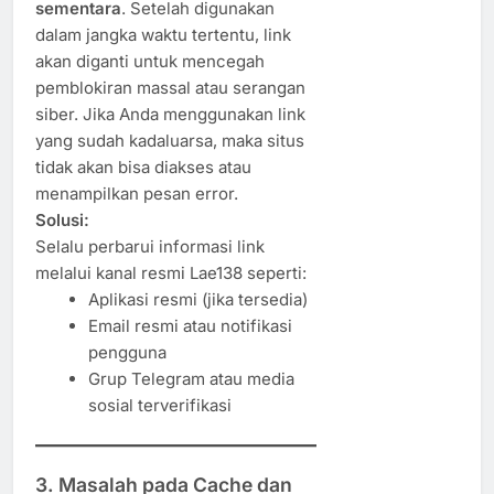
sementara
. Setelah digunakan
dalam jangka waktu tertentu, link
akan diganti untuk mencegah
pemblokiran massal atau serangan
siber. Jika Anda menggunakan link
yang sudah kadaluarsa, maka situs
tidak akan bisa diakses atau
menampilkan pesan error.
Solusi:
Selalu perbarui informasi link
melalui kanal resmi Lae138 seperti:
Aplikasi resmi (jika tersedia)
Email resmi atau notifikasi
pengguna
Grup Telegram atau media
sosial terverifikasi
3. Masalah pada Cache dan