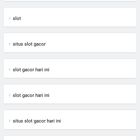
slot
situs slot gacor
slot gacor hari ini
slot gacor hari ini
situs slot gacor hari ini