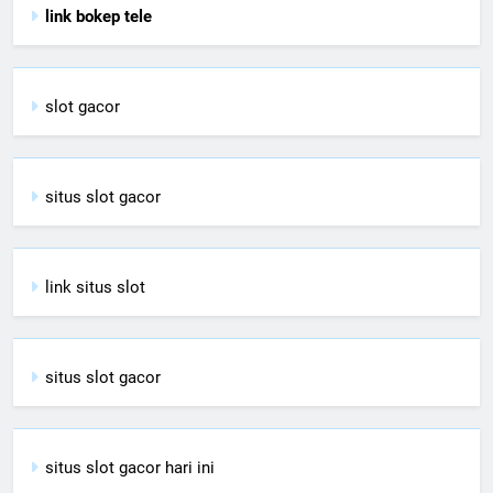
link bokep tele
slot gacor
situs slot gacor
link situs slot
situs slot gacor
situs slot gacor hari ini