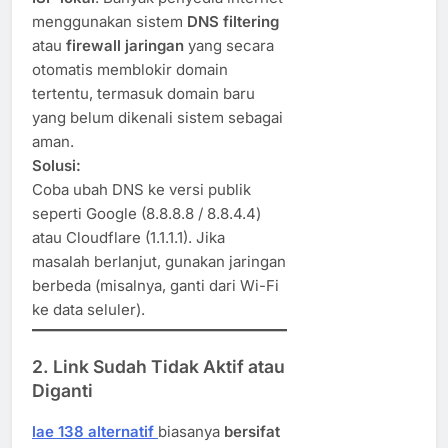
menggunakan sistem
DNS filtering
atau
firewall jaringan
yang secara
otomatis memblokir domain
tertentu, termasuk domain baru
yang belum dikenali sistem sebagai
aman.
Solusi:
Coba ubah DNS ke versi publik
seperti Google (8.8.8.8 / 8.8.4.4)
atau Cloudflare (1.1.1.1). Jika
masalah berlanjut, gunakan jaringan
berbeda (misalnya, ganti dari Wi-Fi
ke data seluler).
2. Link Sudah Tidak Aktif atau
Diganti
lae 138 alternatif
biasanya
bersifat