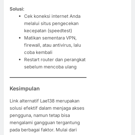
Solusi:
Cek koneksi internet Anda
melalui situs pengecekan
kecepatan (speedtest)
Matikan sementara VPN,
firewall, atau antivirus, lalu
coba kembali
Restart router dan perangkat
sebelum mencoba ulang
Kesimpulan
Link alternatif Lae138 merupakan
solusi efektif dalam menjaga akses
pengguna, namun tetap bisa
mengalami gangguan tergantung
pada berbagai faktor. Mulai dari