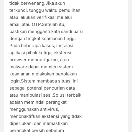
tidak berwenang.Jika akun
terkunci, tunggu waktu pemulihan
atau lakukan verifikasi melalui
email atau OTP.Setelah itu,
pastikan mengganti kata sandi baru
dengan tingkat keamanan tinggi
Pada beberapa kasus, instalasi
aplikasi pihak ketiga, ekstensi
browser mencurigakan, atau
malware dapat memicu sistem
keamanan melakukan penolakan
login.Sistem membaca situasi ini
sebagai potensi pencurian data
atau manipulasi sesi.Solusi terbaik
adalah memindai perangkat
menggunakan antivirus,
menonaktifkan ekstensi yang tidak
diperlukan, dan memastikan
perangkat bersih sebelum