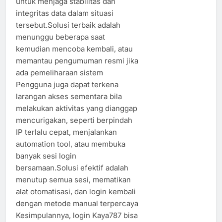
untuk menjaga stabilitas dan
integritas data dalam situasi
tersebut.Solusi terbaik adalah
menunggu beberapa saat
kemudian mencoba kembali, atau
memantau pengumuman resmi jika
ada pemeliharaan sistem
Pengguna juga dapat terkena
larangan akses sementara bila
melakukan aktivitas yang dianggap
mencurigakan, seperti berpindah
IP terlalu cepat, menjalankan
automation tool, atau membuka
banyak sesi login
bersamaan.Solusi efektif adalah
menutup semua sesi, mematikan
alat otomatisasi, dan login kembali
dengan metode manual terpercaya
Kesimpulannya, login Kaya787 bisa