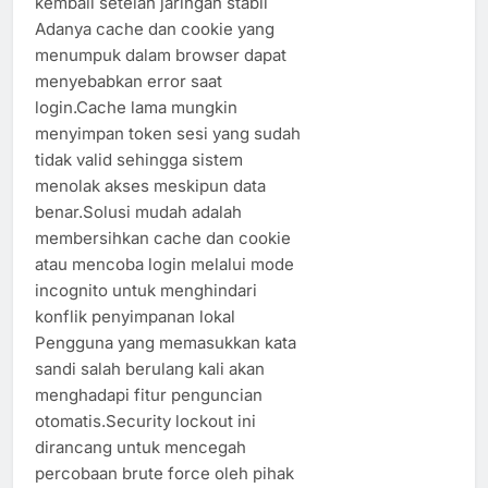
kembali setelah jaringan stabil
Adanya cache dan cookie yang
menumpuk dalam browser dapat
menyebabkan error saat
login.Cache lama mungkin
menyimpan token sesi yang sudah
tidak valid sehingga sistem
menolak akses meskipun data
benar.Solusi mudah adalah
membersihkan cache dan cookie
atau mencoba login melalui mode
incognito untuk menghindari
konflik penyimpanan lokal
Pengguna yang memasukkan kata
sandi salah berulang kali akan
menghadapi fitur penguncian
otomatis.Security lockout ini
dirancang untuk mencegah
percobaan brute force oleh pihak