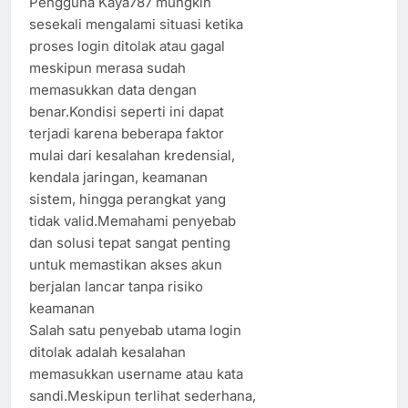
Pengguna Kaya787 mungkin
sesekali mengalami situasi ketika
proses login ditolak atau gagal
meskipun merasa sudah
memasukkan data dengan
benar.Kondisi seperti ini dapat
terjadi karena beberapa faktor
mulai dari kesalahan kredensial,
kendala jaringan, keamanan
sistem, hingga perangkat yang
tidak valid.Memahami penyebab
dan solusi tepat sangat penting
untuk memastikan akses akun
berjalan lancar tanpa risiko
keamanan
Salah satu penyebab utama login
ditolak adalah kesalahan
memasukkan username atau kata
sandi.Meskipun terlihat sederhana,