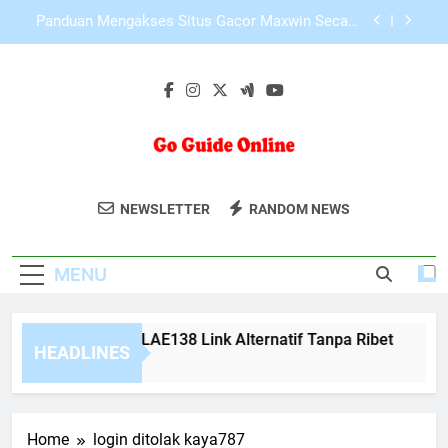
Skip
Panduan Mengakses Situs Gacor Maxwin Secara
to
Lebih Efisien dan Aman
content
Teknologi Media sebagai Pendorong Inovasi
Global di Era Digital
Peran Teknologi Cloud dalam Mendukung
Stabilitas Platform Digital Tiara4D
Panduan Akses LAE138 Link Alternatif Tanpa
Ribet
Go Guide
Panduan Mengakses Situs Gacor Maxwin Secara
Go Guide Online Menyajikan Panduan
NEWSLETTER
RANDOM NEWS
Lebih Efisien dan Aman
Online
Dan Informasi Terbaru Untuk Komunitas
Teknologi Media sebagai Pendorong Inovasi
Lokal, Termasuk Kegiatan, Acara, Dan
Global di Era Digital
MENU
Layanan.
Peran Teknologi Cloud dalam Mendukung
Stabilitas Platform Digital Tiara4D
Panduan Akses LAE138 Link Alternatif Tanpa Ribet
Pan
HEADLINES
3 Months Ago
3 Mo
Home
login ditolak kaya787