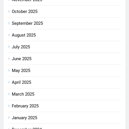
October 2025
September 2025
August 2025
July 2025
June 2025
May 2025
April 2025
March 2025
February 2025
January 2025