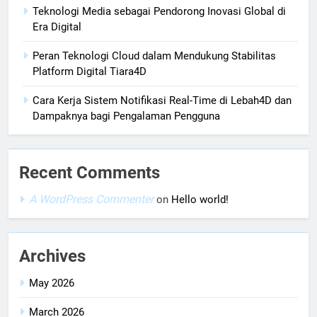
Teknologi Media sebagai Pendorong Inovasi Global di
Era Digital
Peran Teknologi Cloud dalam Mendukung Stabilitas
Platform Digital Tiara4D
Cara Kerja Sistem Notifikasi Real-Time di Lebah4D dan
Dampaknya bagi Pengalaman Pengguna
Recent Comments
A WordPress Commenter
on
Hello world!
Archives
May 2026
March 2026