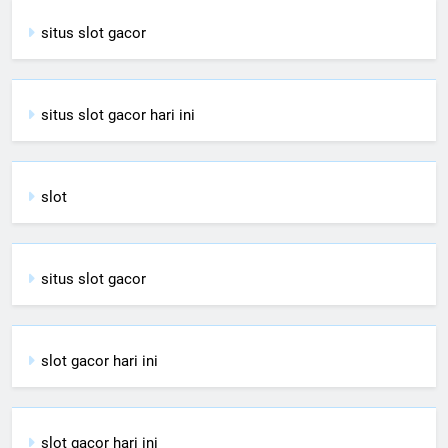
situs slot gacor
situs slot gacor hari ini
slot
situs slot gacor
slot gacor hari ini
slot gacor hari ini