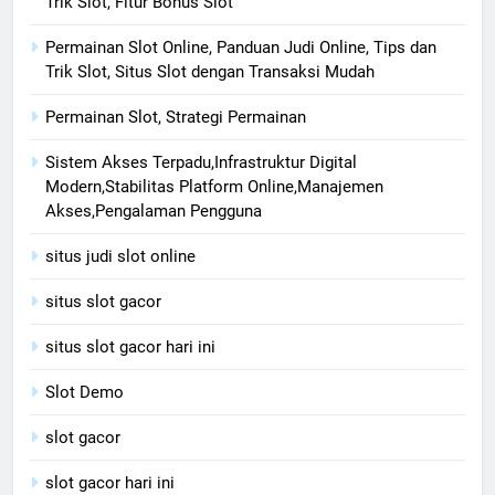
Trik Slot, Fitur Bonus Slot
Permainan Slot Online, Panduan Judi Online, Tips dan
Trik Slot, Situs Slot dengan Transaksi Mudah
Permainan Slot, Strategi Permainan
Sistem Akses Terpadu,Infrastruktur Digital
Modern,Stabilitas Platform Online,Manajemen
Akses,Pengalaman Pengguna
situs judi slot online
situs slot gacor
situs slot gacor hari ini
Slot Demo
slot gacor
slot gacor hari ini