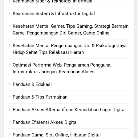
Keamanan Siber & Teknologi Informasi
Keamanan Sistem & Infrastruktur Digital
Kesehatan Mental Gamer, Tips Gaming, Strategi Bermain
Game, Pengembangan Diri Gamer, Game Online
Kesehatan Mental Pengembangan Diri & Psikologi Gaya
Hidup Sehat Tips Relaksasi Harian
Optimasi Performa Web, Pengalaman Pengguna,
Infrastruktur Jaringan, Keamanan Akses
Panduan & Edukasi
Panduan & Tips Permainan
Panduan Akses Alternatif dan Kemudahan Login Digital
Panduan Efisiensi Akses Digital
Panduan Game, Slot Online, Hiburan Digital