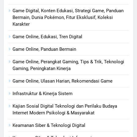
Game Digital, Konten Edukasi, Strategi Game, Panduan
Bermain, Dunia Pokémon, Fitur Eksklusif, Koleksi
Karakter
Game Online, Edukasi, Tren Digital
Game Online, Panduan Bermain
Game Online, Perangkat Gaming, Tips & Trik, Teknologi
Gaming, Peningkatan Kinerja
Game Online, Ulasan Harian, Rekomendasi Game
Infrastruktur & Kinerja Sistem
Kajian Sosial Digital Teknologi dan Perilaku Budaya
Internet Modern Psikologi & Masyarakat
Keamanan Siber & Teknologi Digital