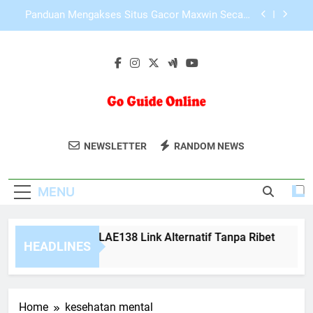
Skip
Panduan Mengakses Situs Gacor Maxwin Secara
Lebih Efisien dan Aman
to
content
Teknologi Media sebagai Pendorong Inovasi
Global di Era Digital
Peran Teknologi Cloud dalam Mendukung
Stabilitas Platform Digital Tiara4D
Panduan Akses LAE138 Link Alternatif Tanpa
Ribet
Go Guide
Panduan Mengakses Situs Gacor Maxwin Secara
Go Guide Online Menyajikan Panduan
Lebih Efisien dan Aman
NEWSLETTER
RANDOM NEWS
Online
Dan Informasi Terbaru Untuk Komunitas
Teknologi Media sebagai Pendorong Inovasi
Lokal, Termasuk Kegiatan, Acara, Dan
Global di Era Digital
MENU
Layanan.
Peran Teknologi Cloud dalam Mendukung
Stabilitas Platform Digital Tiara4D
Panduan Akses LAE138 Link Alternatif Tanpa Ribet
Pan
HEADLINES
3 Months Ago
3 Mo
Home
kesehatan mental