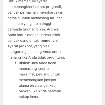
Untuk memenuhi syarat
memenangkan jackpot progresif,
banyak permainan mengharuskan
pemain untuk memasang taruhan
minimum yang lebih tinggi
daripada taruhan biasa. Artinya,
Anda harus mengeluarkan lebih
banyak uang untuk
memenuhi
syarat jackpot
, yang bisa
mengurangi peluang Anda untuk
menang jika Anda tidak beruntung.
Risiko
: Jika Anda tidak
memasang taruhan
maksimal, peluang untuk
memenangkan jackpot
utama bisa sangat kecil,
bahkan jika Anda bermain
cukup lama.