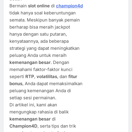
Bermain
slot online
di
champion4d
tidak hanya soal keberuntungan
semata. Meskipun banyak pemain
berharap bisa meraih jackpot
hanya dengan satu putaran,
kenyataannya, ada beberapa
strategi yang dapat meningkatkan
peluang Anda untuk meraih
kemenangan besar
. Dengan
memahami faktor-faktor kunci
seperti
RTP
,
volatilitas
, dan
fitur
bonus
, Anda dapat memaksimalkan
peluang kemenangan Anda di
setiap sesi permainan.
Di artikel ini, kami akan
mengungkap rahasia di balik
kemenangan besar
di
Champion4D
, serta tips dan trik