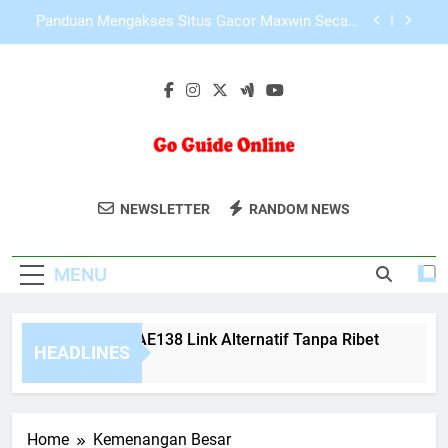
Skip
Teknologi Media sebagai Pendorong Inovasi
to
Global di Era Digital
content
Peran Teknologi Cloud dalam Mendukung
Stabilitas Platform Digital Tiara4D
Panduan Akses LAE138 Link Alternatif Tanpa
Ribet
Panduan Mengakses Situs Gacor Maxwin Secara
Lebih Efisien dan Aman
Go Guide
Go Guide Online Menyajikan Panduan
Teknologi Media sebagai Pendorong Inovasi
NEWSLETTER
RANDOM NEWS
Global di Era Digital
Online
Dan Informasi Terbaru Untuk Komunitas
Peran Teknologi Cloud dalam Mendukung
Lokal, Termasuk Kegiatan, Acara, Dan
Stabilitas Platform Digital Tiara4D
MENU
Layanan.
nduan Akses LAE138 Link Alternatif Tanpa Ribet
Pandua
HEADLINES
Months Ago
3 Month
Home
Kemenangan Besar