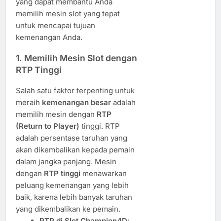
yang dapat membantu Anda
memilih mesin slot yang tepat
untuk mencapai tujuan
kemenangan Anda.
1.
Memilih Mesin Slot dengan
RTP Tinggi
Salah satu faktor terpenting untuk
meraih
kemenangan besar
adalah
memilih mesin dengan
RTP
(Return to Player)
tinggi. RTP
adalah persentase taruhan yang
akan dikembalikan kepada pemain
dalam jangka panjang. Mesin
dengan
RTP tinggi
menawarkan
peluang kemenangan yang lebih
baik, karena lebih banyak taruhan
yang dikembalikan ke pemain.
RTP di Slot Champion4D
: