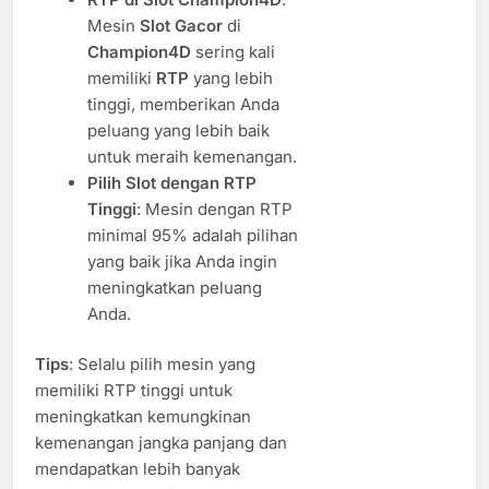
Mesin
Slot Gacor
di
Champion4D
sering kali
memiliki
RTP
yang lebih
tinggi, memberikan Anda
peluang yang lebih baik
untuk meraih kemenangan.
Pilih Slot dengan RTP
Tinggi
: Mesin dengan RTP
minimal 95% adalah pilihan
yang baik jika Anda ingin
meningkatkan peluang
Anda.
Tips
: Selalu pilih mesin yang
memiliki RTP tinggi untuk
meningkatkan kemungkinan
kemenangan jangka panjang dan
mendapatkan lebih banyak