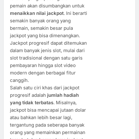
pemain akan disumbangkan untuk
menaikkan nilai jackpot
. Ini berarti
semakin banyak orang yang
bermain, semakin besar pula
jackpot yang bisa dimenangkan.
Jackpot progresif dapat ditemukan
dalam banyak jenis slot, mulai dari
slot tradisional dengan satu garis
pembayaran hingga slot video
modern dengan berbagai fitur
canggih.
Salah satu ciri khas dari jackpot
progresif adalah
jumlah hadiah
yang tidak terbatas
. Misalnya,
jackpot bisa mencapai jutaan dolar
atau bahkan lebih besar lagi,
tergantung pada seberapa banyak
orang yang memainkan permainan