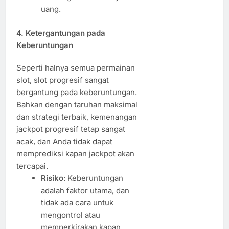
uang.
4. Ketergantungan pada
Keberuntungan
Seperti halnya semua permainan
slot, slot progresif sangat
bergantung pada keberuntungan.
Bahkan dengan taruhan maksimal
dan strategi terbaik, kemenangan
jackpot progresif tetap sangat
acak, dan Anda tidak dapat
memprediksi kapan jackpot akan
tercapai.
Risiko
: Keberuntungan
adalah faktor utama, dan
tidak ada cara untuk
mengontrol atau
memperkirakan kapan