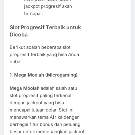
jackpot progresif akan
tercapai.
Slot Progresif Terbaik untuk
Dicoba
Berikut adalah beberapa slot
progresif terbaik yang bisa Anda
coba:
1. Mega Moolah (Microgaming)
Mega Moolah
adalah salah satu
slot progresif paling terkenal
dengan jackpot yang bisa
mencapai jutaan dolar. Slot ini
menawarkan tema Afrika dengan
berbagai fitur bonus dan peluang
besar untuk memenangkan jackpot