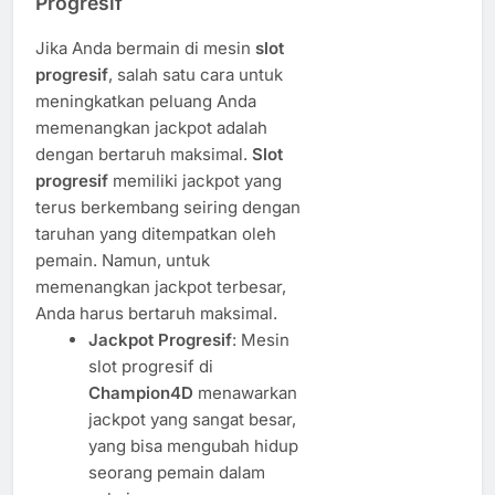
Progresif
Jika Anda bermain di mesin
slot
progresif
, salah satu cara untuk
meningkatkan peluang Anda
memenangkan jackpot adalah
dengan bertaruh maksimal.
Slot
progresif
memiliki jackpot yang
terus berkembang seiring dengan
taruhan yang ditempatkan oleh
pemain. Namun, untuk
memenangkan jackpot terbesar,
Anda harus bertaruh maksimal.
Jackpot Progresif
: Mesin
slot progresif di
Champion4D
menawarkan
jackpot yang sangat besar,
yang bisa mengubah hidup
seorang pemain dalam