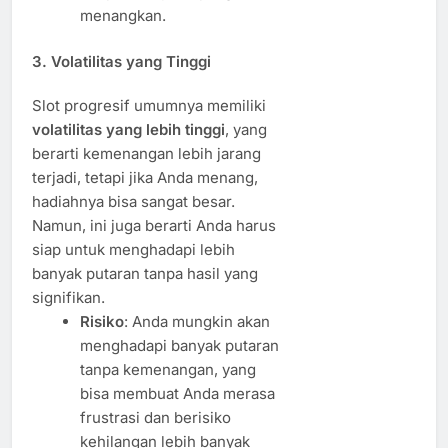
menangkan.
3. Volatilitas yang Tinggi
Slot progresif umumnya memiliki
volatilitas yang lebih tinggi
, yang
berarti kemenangan lebih jarang
terjadi, tetapi jika Anda menang,
hadiahnya bisa sangat besar.
Namun, ini juga berarti Anda harus
siap untuk menghadapi lebih
banyak putaran tanpa hasil yang
signifikan.
Risiko
: Anda mungkin akan
menghadapi banyak putaran
tanpa kemenangan, yang
bisa membuat Anda merasa
frustrasi dan berisiko
kehilangan lebih banyak