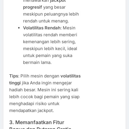
menawarkan
jackpot
progresif
yang besar
meskipun peluangnya lebih
rendah untuk menang.
Volatilitas Rendah
: Mesin
volatilitas rendah memberi
kemenangan lebih sering,
meskipun lebih kecil, ideal
untuk pemain yang suka
bermain lama.
Tips
: Pilih mesin dengan
volatilitas
tinggi
jika Anda ingin mengejar
hadiah besar. Mesin ini sering kali
lebih cocok bagi pemain yang siap
menghadapi risiko untuk
mendapatkan jackpot.
3.
Memanfaatkan Fitur