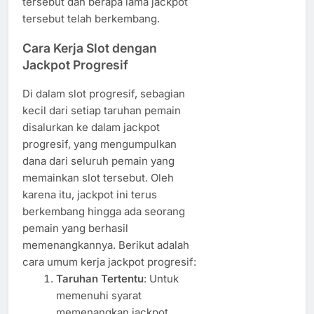
tersebut dan berapa lama jackpot
tersebut telah berkembang.
Cara Kerja Slot dengan
Jackpot Progresif
Di dalam slot progresif, sebagian
kecil dari setiap taruhan pemain
disalurkan ke dalam jackpot
progresif, yang mengumpulkan
dana dari seluruh pemain yang
memainkan slot tersebut. Oleh
karena itu, jackpot ini terus
berkembang hingga ada seorang
pemain yang berhasil
memenangkannya. Berikut adalah
cara umum kerja jackpot progresif:
Taruhan Tertentu
: Untuk
memenuhi syarat
memenangkan jackpot