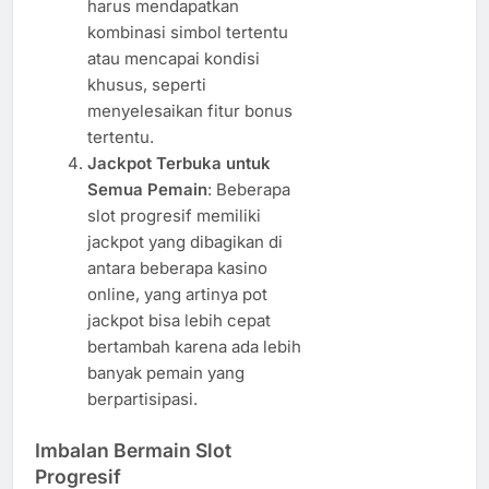
harus mendapatkan
kombinasi simbol tertentu
atau mencapai kondisi
khusus, seperti
menyelesaikan fitur bonus
tertentu.
Jackpot Terbuka untuk
Semua Pemain
: Beberapa
slot progresif memiliki
jackpot yang dibagikan di
antara beberapa kasino
online, yang artinya pot
jackpot bisa lebih cepat
bertambah karena ada lebih
banyak pemain yang
berpartisipasi.
Imbalan Bermain Slot
Progresif