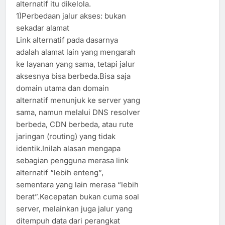
alternatif itu dikelola.
1)Perbedaan jalur akses: bukan
sekadar alamat
Link alternatif pada dasarnya
adalah alamat lain yang mengarah
ke layanan yang sama, tetapi jalur
aksesnya bisa berbeda.Bisa saja
domain utama dan domain
alternatif menunjuk ke server yang
sama, namun melalui DNS resolver
berbeda, CDN berbeda, atau rute
jaringan (routing) yang tidak
identik.Inilah alasan mengapa
sebagian pengguna merasa link
alternatif “lebih enteng”,
sementara yang lain merasa “lebih
berat”.Kecepatan bukan cuma soal
server, melainkan juga jalur yang
ditempuh data dari perangkat