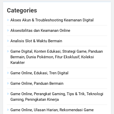
Categories
Akses Akun & Troubleshooting Keamanan Digital
Aksesibilitas dan Keamanan Online
Analisis Slot & Waktu Bermain
Game Digital, Konten Edukasi, Strategi Game, Panduan
Bermain, Dunia Pokémon, Fitur Eksklusif, Koleksi
Karakter
Game Online, Edukasi, Tren Digital
Game Online, Panduan Bermain
Game Online, Perangkat Gaming, Tips & Trik, Teknologi
Gaming, Peningkatan Kinerja
Game Online, Ulasan Harian, Rekomendasi Game