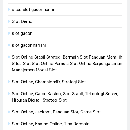
situs slot gacor hari ini
Slot Demo
slot gacor
slot gacor hari ini
Slot Online Stabil Strategi Bermain Slot Panduan Memilih
Situs Slot Slot Online Pemula Slot Online Berpengalaman
Manajemen Modal Slot
Slot Online, Champion4D, Strategi Slot
Slot Online, Game Kasino, Slot Stabil, Teknologi Server,
Hiburan Digital, Strategi Slot
Slot Online, Jackpot, Panduan Slot, Game Slot
Slot Online, Kasino Online, Tips Bermain