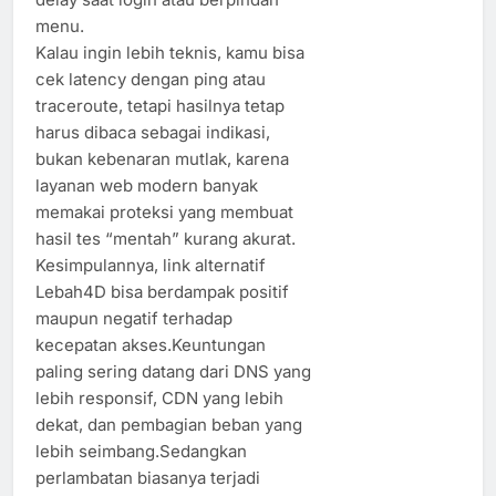
menu.
Kalau ingin lebih teknis, kamu bisa
cek latency dengan ping atau
traceroute, tetapi hasilnya tetap
harus dibaca sebagai indikasi,
bukan kebenaran mutlak, karena
layanan web modern banyak
memakai proteksi yang membuat
hasil tes “mentah” kurang akurat.
Kesimpulannya, link alternatif
Lebah4D bisa berdampak positif
maupun negatif terhadap
kecepatan akses.Keuntungan
paling sering datang dari DNS yang
lebih responsif, CDN yang lebih
dekat, dan pembagian beban yang
lebih seimbang.Sedangkan
perlambatan biasanya terjadi