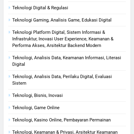
Teknologi Digital & Regulasi
Teknologi Gaming, Analisis Game, Edukasi Digital
Teknologi Platform Digital, Sistem Informasi &
Infrastruktur, Inovasi User Experience, Keamanan &
Performa Akses, Arsitektur Backend Modern
Teknologi, Analisis Data, Keamanan Informasi, Literasi
Digital
Teknologi, Analisis Data, Perilaku Digital, Evaluasi
Sistem
Teknologi, Bisnis, Inovasi
Teknologi, Game Online
Teknologi, Kasino Online, Pembayaran Permainan
Teknologi, Keamanan & Privasi, Arsitektur Keamanan