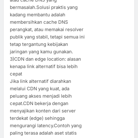
bermasalah.Solusi praktis yang
kadang membantu adalah
membersihkan cache DNS
perangkat, atau memakai resolver
publik yang stabil, tetapi semua ini
tetap tergantung kebijakan
jaringan yang kamu gunakan.
3)CDN dan edge location: alasan
kenapa link alternatif bisa lebih
cepat
Jika link alternatif diarahkan
melalui CDN yang kuat, ada
peluang akses menjadi lebih
cepat.CDN bekerja dengan
menyajikan konten dari server
terdekat (edge) sehingga
mengurangi latency.Contoh yang
paling terasa adalah aset statis