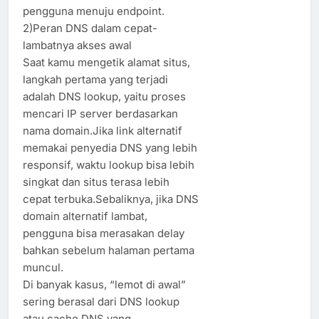
pengguna menuju endpoint.
2)Peran DNS dalam cepat-
lambatnya akses awal
Saat kamu mengetik alamat situs,
langkah pertama yang terjadi
adalah DNS lookup, yaitu proses
mencari IP server berdasarkan
nama domain.Jika link alternatif
memakai penyedia DNS yang lebih
responsif, waktu lookup bisa lebih
singkat dan situs terasa lebih
cepat terbuka.Sebaliknya, jika DNS
domain alternatif lambat,
pengguna bisa merasakan delay
bahkan sebelum halaman pertama
muncul.
Di banyak kasus, “lemot di awal”
sering berasal dari DNS lookup
atau cache DNS yang