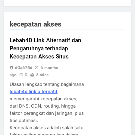
kecepatan akses
Lebah4D Link Alternatif dan
Pengaruhnya terhadap
Kecepatan Akses Situs
60a675d
6 months
ago
0
8 mins
Ulasan lengkap tentang bagaimana
lebah4d link alternatif
memengaruhi kecepatan akses,
dari DNS, CDN, routing, hingga
faktor perangkat dan jaringan, plus
tips optimasi.
Kecepatan akses adalah salah satu
faktor paling menentukan dalam