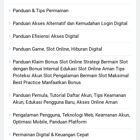
Panduan & Tips Permainan
Panduan Akses Alternatif dan Kemudahan Login Digital
Panduan Efisiensi Akses Digital
Panduan Game, Slot Online, Hiburan Digital
Panduan Klaim Bonus Slot Online Strategi Bermain Slot
dengan Bonus Internal Edukasi Slot Online Aman Tips
Proteksi Akun Slot Pengalaman Bermain Slot Maksimal
Best Practice Manfaatkan Bonus
Panduan Pemula, Tutorial Daftar Akun, Tips Keamanan
Akun, Edukasi Pengguna Baru, Akses Online Aman
Pengalaman Pengguna, Teknologi Web, Keamanan Akun,
Optimasi Mobile, Panduan Platform
Permainan Digital & Keuangan Cepat