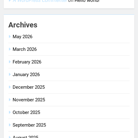
A WordPress Commenter
on
Hello world!
Archives
May 2026
March 2026
February 2026
January 2026
December 2025
November 2025
October 2025
September 2025
August 2025