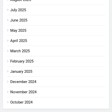
July 2025
June 2025
May 2025
April 2025
March 2025
February 2025
January 2025
December 2024
November 2024
October 2024