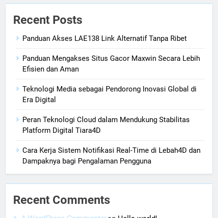
Recent Posts
Panduan Akses LAE138 Link Alternatif Tanpa Ribet
Panduan Mengakses Situs Gacor Maxwin Secara Lebih
Efisien dan Aman
Teknologi Media sebagai Pendorong Inovasi Global di
Era Digital
Peran Teknologi Cloud dalam Mendukung Stabilitas
Platform Digital Tiara4D
Cara Kerja Sistem Notifikasi Real-Time di Lebah4D dan
Dampaknya bagi Pengalaman Pengguna
Recent Comments