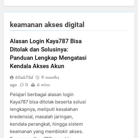
keamanan akses digital
Alasan Login Kaya787 Bisa
Ditolak dan Solusinya:
Panduan Lengkap Mengatasi
Kendala Akses Akun
60a675d
9 months
ago
0
6 mins
Pelajari berbagai alasan login
Kaya787 bisa ditolak beserta solusi
lengkapnya, meliputi kesalahan
kredensial, masalah jaringan,
kendala perangkat, hingga sistem
keamanan yang memblokir akses.