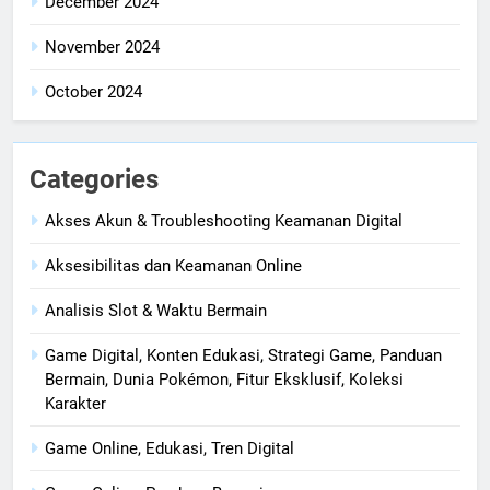
December 2024
November 2024
October 2024
Categories
Akses Akun & Troubleshooting Keamanan Digital
Aksesibilitas dan Keamanan Online
Analisis Slot & Waktu Bermain
Game Digital, Konten Edukasi, Strategi Game, Panduan
Bermain, Dunia Pokémon, Fitur Eksklusif, Koleksi
Karakter
Game Online, Edukasi, Tren Digital