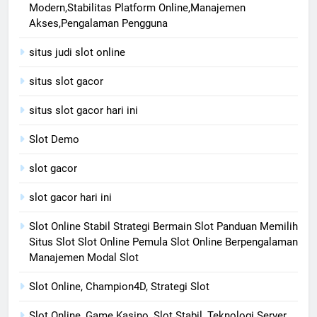
Modern,Stabilitas Platform Online,Manajemen
Akses,Pengalaman Pengguna
situs judi slot online
situs slot gacor
situs slot gacor hari ini
Slot Demo
slot gacor
slot gacor hari ini
Slot Online Stabil Strategi Bermain Slot Panduan Memilih
Situs Slot Slot Online Pemula Slot Online Berpengalaman
Manajemen Modal Slot
Slot Online, Champion4D, Strategi Slot
Slot Online, Game Kasino, Slot Stabil, Teknologi Server,