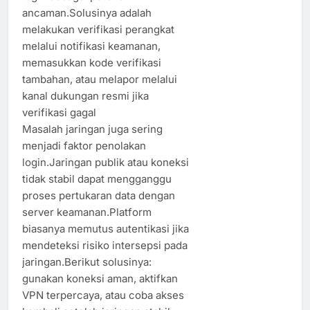
ancaman.Solusinya adalah
melakukan verifikasi perangkat
melalui notifikasi keamanan,
memasukkan kode verifikasi
tambahan, atau melapor melalui
kanal dukungan resmi jika
verifikasi gagal
Masalah jaringan juga sering
menjadi faktor penolakan
login.Jaringan publik atau koneksi
tidak stabil dapat mengganggu
proses pertukaran data dengan
server keamanan.Platform
biasanya memutus autentikasi jika
mendeteksi risiko intersepsi pada
jaringan.Berikut solusinya:
gunakan koneksi aman, aktifkan
VPN terpercaya, atau coba akses