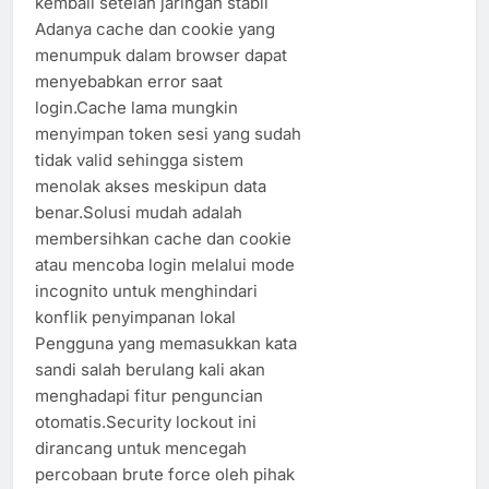
kembali setelah jaringan stabil
Adanya cache dan cookie yang
menumpuk dalam browser dapat
menyebabkan error saat
login.Cache lama mungkin
menyimpan token sesi yang sudah
tidak valid sehingga sistem
menolak akses meskipun data
benar.Solusi mudah adalah
membersihkan cache dan cookie
atau mencoba login melalui mode
incognito untuk menghindari
konflik penyimpanan lokal
Pengguna yang memasukkan kata
sandi salah berulang kali akan
menghadapi fitur penguncian
otomatis.Security lockout ini
dirancang untuk mencegah
percobaan brute force oleh pihak