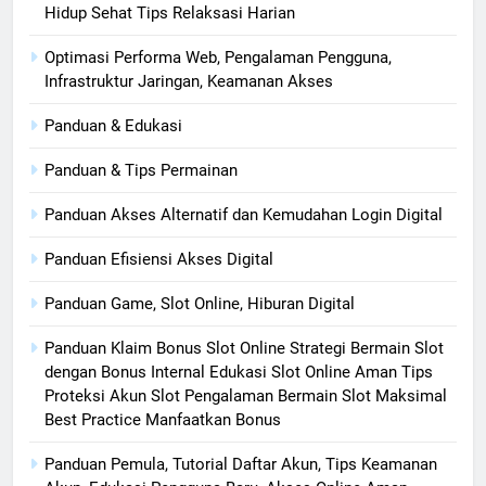
Hidup Sehat Tips Relaksasi Harian
Optimasi Performa Web, Pengalaman Pengguna,
Infrastruktur Jaringan, Keamanan Akses
Panduan & Edukasi
Panduan & Tips Permainan
Panduan Akses Alternatif dan Kemudahan Login Digital
Panduan Efisiensi Akses Digital
Panduan Game, Slot Online, Hiburan Digital
Panduan Klaim Bonus Slot Online Strategi Bermain Slot
dengan Bonus Internal Edukasi Slot Online Aman Tips
Proteksi Akun Slot Pengalaman Bermain Slot Maksimal
Best Practice Manfaatkan Bonus
Panduan Pemula, Tutorial Daftar Akun, Tips Keamanan