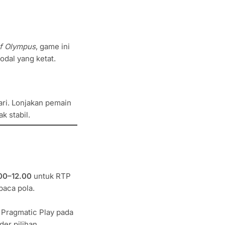
of Olympus
, game ini
dal yang ketat.
ri. Lonjakan pemain
k stabil.
00–12.00
untuk RTP
baca pola.
n Pragmatic Play pada
er pilihan.