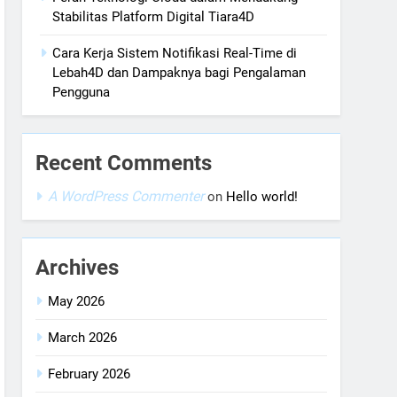
Stabilitas Platform Digital Tiara4D
Cara Kerja Sistem Notifikasi Real-Time di
Lebah4D dan Dampaknya bagi Pengalaman
Pengguna
Recent Comments
A WordPress Commenter
on
Hello world!
Archives
May 2026
March 2026
February 2026