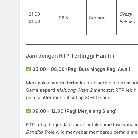
21.00 –
Crazy
96.5
Sedang
01.00
FaFaFa
Jam dengan RTP Tertinggi Hari Ini
05.00 – 08.00 (Pagi Buta hingga Pagi Awal)
Merupakan
waktu terbaik
untuk bermain berdasark
Game seperti
Mahjong Ways 2
mencatat RTP lebih 
pola scatter muncul setiap 30–50 spin.
09.00 – 12.00 (Pagi Menjelang Siang)
RTP tetap tinggi dan cocok untuk game low-varian
Bandito
. Pola wild menyebar membantu pemain men