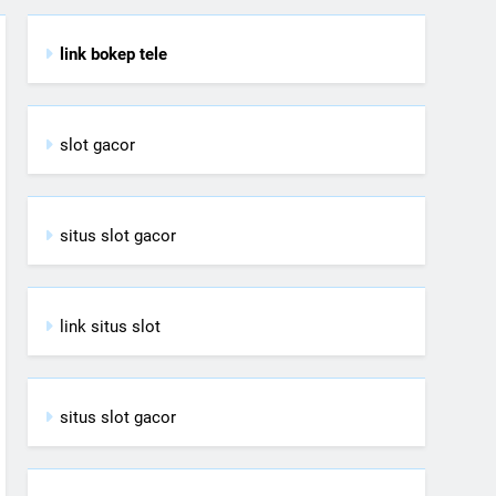
link bokep tele
slot gacor
situs slot gacor
link situs slot
situs slot gacor