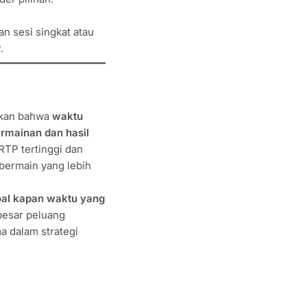
n sesi singkat atau
.
kkan bahwa
waktu
rmainan dan hasil
TP tertinggi dan
 bermain yang lebih
soal kapan waktu yang
esar peluang
a dalam strategi