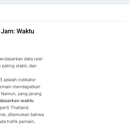
r Jam: Waktu
berdasarkan data real-
paling stabil, dan
P)
adalah indikator
pemain mendapatkan
. Namun, yang jarang
rdasarkan waktu
perti Thailand.
time, ditemukan bahwa
ada trafik pemain,