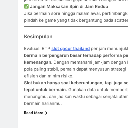
Jangan Maksakan Spin di Jam Redup
Jika bermain sore hingga malam awal, pertimbangka
pindah ke game yang tidak bergantung pada scatter
Kesimpulan
Evaluasi RTP
slot gacor thailand
per jam menunju
bermain berpengaruh besar terhadap performa pe
kemenangan
. Dengan memahami jam-jam dengan R
pola paling stabil, pemain dapat menyusun strategi
efisien dan minim risiko.
Slot bukan hanya soal keberuntungan, tapi juga 
tepat untuk bermain.
Gunakan data untuk memperb
menangmu, dan jadikan waktu sebagai senjata utam
bermain harianmu.
Read More