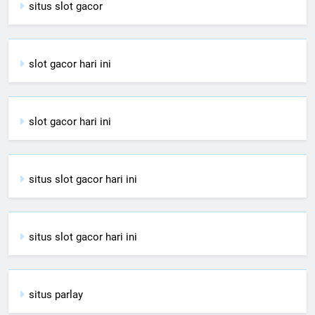
situs slot gacor
slot gacor hari ini
slot gacor hari ini
situs slot gacor hari ini
situs slot gacor hari ini
situs parlay