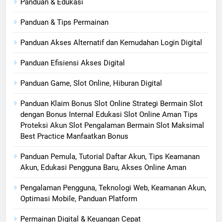
Panduan & Edukasi
Panduan & Tips Permainan
Panduan Akses Alternatif dan Kemudahan Login Digital
Panduan Efisiensi Akses Digital
Panduan Game, Slot Online, Hiburan Digital
Panduan Klaim Bonus Slot Online Strategi Bermain Slot
dengan Bonus Internal Edukasi Slot Online Aman Tips
Proteksi Akun Slot Pengalaman Bermain Slot Maksimal
Best Practice Manfaatkan Bonus
Panduan Pemula, Tutorial Daftar Akun, Tips Keamanan
Akun, Edukasi Pengguna Baru, Akses Online Aman
Pengalaman Pengguna, Teknologi Web, Keamanan Akun,
Optimasi Mobile, Panduan Platform
Permainan Digital & Keuangan Cepat