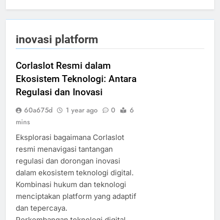
inovasi platform
Corlaslot Resmi dalam
Ekosistem Teknologi: Antara
Regulasi dan Inovasi
60a675d
1 year ago
0
6
mins
Eksplorasi bagaimana Corlaslot
resmi menavigasi tantangan
regulasi dan dorongan inovasi
dalam ekosistem teknologi digital.
Kombinasi hukum dan teknologi
menciptakan platform yang adaptif
dan tepercaya.
Perkembangan teknologi digital