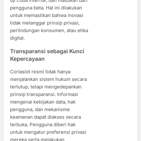
uji coba internal, dan masukan dari
pengguna beta. Hal ini dilakukan
untuk memastikan bahwa inovasi
tidak melanggar prinsip privasi,
perlindungan konsumen, atau etika
digital.
Transparansi sebagai Kunci
Kepercayaan
Corlaslot resmi tidak hanya
menjalankan sistem hukum secara
tertutup, tetapi mengedepankan
prinsip transparansi. Informasi
mengenai kebijakan data, hak
pengguna, dan mekanisme
keamanan dapat diakses secara
terbuka. Pengguna diberi hak
untuk mengatur preferensi privasi
mereka serta melakukan