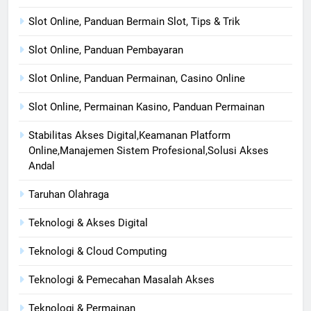
Slot Online, Panduan Bermain Slot, Tips & Trik
Slot Online, Panduan Pembayaran
Slot Online, Panduan Permainan, Casino Online
Slot Online, Permainan Kasino, Panduan Permainan
Stabilitas Akses Digital,Keamanan Platform
Online,Manajemen Sistem Profesional,Solusi Akses
Andal
Taruhan Olahraga
Teknologi & Akses Digital
Teknologi & Cloud Computing
Teknologi & Pemecahan Masalah Akses
Teknologi & Permainan