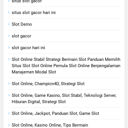
situs slot gacor
situs slot gacor hari ini
Slot Demo
slot gacor
slot gacor hari ini
Slot Online Stabil Strategi Bermain Slot Panduan Memilih
Situs Slot Slot Online Pemula Slot Online Berpengalaman
Manajemen Modal Slot
Slot Online, Champion4D, Strategi Slot
Slot Online, Game Kasino, Slot Stabil, Teknologi Server,
Hiburan Digital, Strategi Slot
Slot Online, Jackpot, Panduan Slot, Game Slot
Slot Online, Kasino Online, Tips Bermain