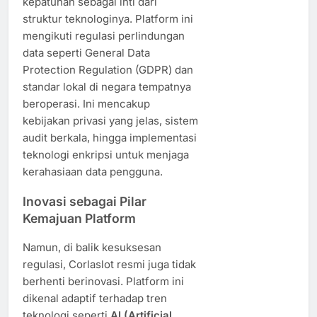
kepatuhan sebagai inti dari
struktur teknologinya. Platform ini
mengikuti regulasi perlindungan
data seperti General Data
Protection Regulation (GDPR) dan
standar lokal di negara tempatnya
beroperasi. Ini mencakup
kebijakan privasi yang jelas, sistem
audit berkala, hingga implementasi
teknologi enkripsi untuk menjaga
kerahasiaan data pengguna.
Inovasi sebagai Pilar
Kemajuan Platform
Namun, di balik kesuksesan
regulasi, Corlaslot resmi juga tidak
berhenti berinovasi. Platform ini
dikenal adaptif terhadap tren
teknologi seperti
AI (Artificial