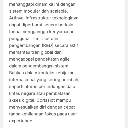
menanggapi dinamika ini dengan
sistem modular dan scalable.
Artinya, infrastruktur teknologinya
dapat diperbarui secara berkala
tanpa mengganggu kenyamanan
pengguna. Tim riset dan
pengembangan (R&D) secara aktif
memantau tren global dan
mengadopsi pendekatan agile
dalam pengembangan sistem.
Bahkan dalam konteks kebijakan
internasional yang sering berubah,
seperti aturan perlindungan data
lintas negara atau pembatasan
akses digital, Corlaslot mampu
menyesuaikan diri dengan cepat
tanpa kehilangan fokus pada user
experience.