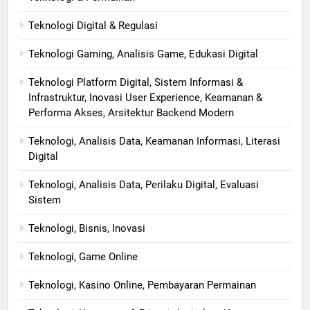
Teknologi Digital & Regulasi
Teknologi Gaming, Analisis Game, Edukasi Digital
Teknologi Platform Digital, Sistem Informasi &
Infrastruktur, Inovasi User Experience, Keamanan &
Performa Akses, Arsitektur Backend Modern
Teknologi, Analisis Data, Keamanan Informasi, Literasi
Digital
Teknologi, Analisis Data, Perilaku Digital, Evaluasi
Sistem
Teknologi, Bisnis, Inovasi
Teknologi, Game Online
Teknologi, Kasino Online, Pembayaran Permainan