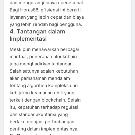
dan mengurangi biaya operasional.
Bagi Horas88, efisiensi ini berarti
layanan yang lebih cepat dan biaya
yang lebih rendah bagi pengguna.
4. Tantangan dalam
Implementasi
Meskipun menawarkan berbagai
manfaat, penerapan blockchain
juga menghadirkan tantangan.
Salah satunya adalah kebutuhan
akan pemahaman mendalam
tentang algoritma kompleks dan
kebijakan keamanan unik yang
terkait dengan blockchain. Selain
itu, kepatuhan terhadap regulasi
dan standar akuntansi yang
berlaku menjadi pertimbangan
penting dalam implementasinya.