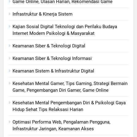
Game Online, Ulasan Harian, Rekomendasi Game
Infrastruktur & Kinerja Sistem
Kajian Sosial Digital Teknologi dan Perilaku Budaya
Internet Modern Psikologi & Masyarakat
Keamanan Siber & Teknologi Digital
Keamanan Siber & Teknologi Informasi
Keamanan Sistem & Infrastruktur Digital
Kesehatan Mental Gamer, Tips Gaming, Strategi Bermain
Game, Pengembangan Diri Gamer, Game Online
Kesehatan Mental Pengembangan Diri & Psikologi Gaya
Hidup Sehat Tips Relaksasi Harian
Optimasi Performa Web, Pengalaman Pengguna,
Infrastruktur Jaringan, Keamanan Akses