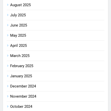
August 2025
July 2025
June 2025
May 2025
April 2025
March 2025
February 2025
January 2025
December 2024
November 2024
October 2024