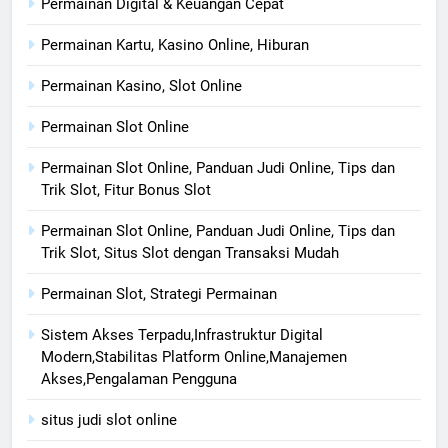
Permainan Digital & Keuangan Cepat
Permainan Kartu, Kasino Online, Hiburan
Permainan Kasino, Slot Online
Permainan Slot Online
Permainan Slot Online, Panduan Judi Online, Tips dan
Trik Slot, Fitur Bonus Slot
Permainan Slot Online, Panduan Judi Online, Tips dan
Trik Slot, Situs Slot dengan Transaksi Mudah
Permainan Slot, Strategi Permainan
Sistem Akses Terpadu,Infrastruktur Digital
Modern,Stabilitas Platform Online,Manajemen
Akses,Pengalaman Pengguna
situs judi slot online