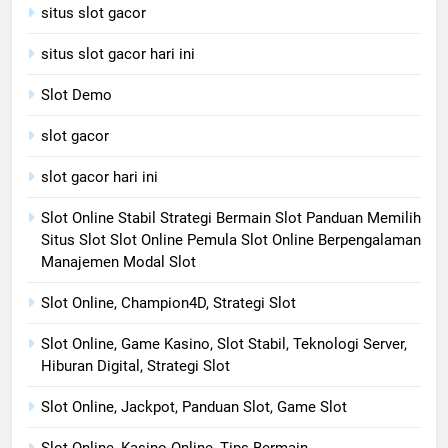
situs slot gacor
situs slot gacor hari ini
Slot Demo
slot gacor
slot gacor hari ini
Slot Online Stabil Strategi Bermain Slot Panduan Memilih
Situs Slot Slot Online Pemula Slot Online Berpengalaman
Manajemen Modal Slot
Slot Online, Champion4D, Strategi Slot
Slot Online, Game Kasino, Slot Stabil, Teknologi Server,
Hiburan Digital, Strategi Slot
Slot Online, Jackpot, Panduan Slot, Game Slot
Slot Online, Kasino Online, Tips Bermain