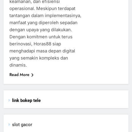
keamanan, dan efisiensi
operasional. Meskipun terdapat
tantangan dalam implementasinya,
manfaat yang diperoleh sepadan
dengan upaya yang dilakukan.
Dengan komitmen untuk terus
berinovasi, Horas88 siap
menghadapi masa depan digital
yang semakin kompleks dan
dinamis.
Read More
link bokep tele
slot gacor