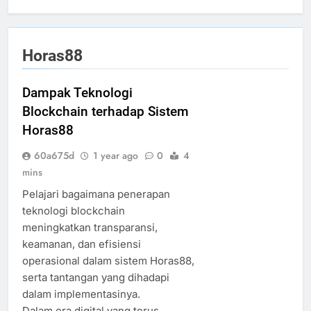
Horas88
Dampak Teknologi
Blockchain terhadap Sistem
Horas88
60a675d
1 year ago
0
4
mins
Pelajari bagaimana penerapan
teknologi blockchain
meningkatkan transparansi,
keamanan, dan efisiensi
operasional dalam sistem Horas88,
serta tantangan yang dihadapi
dalam implementasinya.
Dalam era digital yang terus