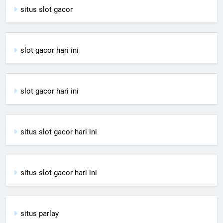
situs slot gacor
slot gacor hari ini
slot gacor hari ini
situs slot gacor hari ini
situs slot gacor hari ini
situs parlay