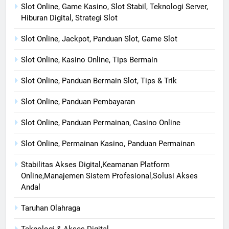
Slot Online, Game Kasino, Slot Stabil, Teknologi Server,
Hiburan Digital, Strategi Slot
Slot Online, Jackpot, Panduan Slot, Game Slot
Slot Online, Kasino Online, Tips Bermain
Slot Online, Panduan Bermain Slot, Tips & Trik
Slot Online, Panduan Pembayaran
Slot Online, Panduan Permainan, Casino Online
Slot Online, Permainan Kasino, Panduan Permainan
Stabilitas Akses Digital,Keamanan Platform
Online,Manajemen Sistem Profesional,Solusi Akses
Andal
Taruhan Olahraga
Teknologi & Akses Digital