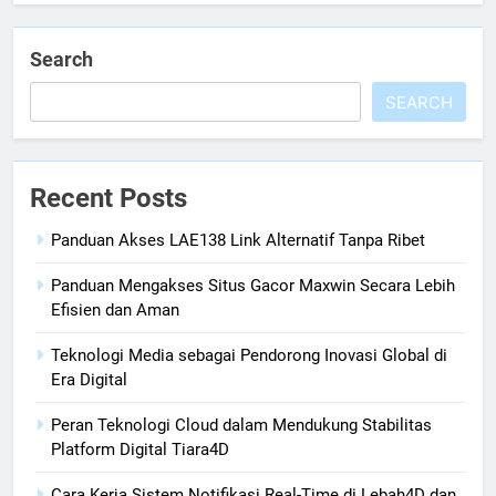
Search
SEARCH
Recent Posts
Panduan Akses LAE138 Link Alternatif Tanpa Ribet
Panduan Mengakses Situs Gacor Maxwin Secara Lebih
Efisien dan Aman
Teknologi Media sebagai Pendorong Inovasi Global di
Era Digital
Peran Teknologi Cloud dalam Mendukung Stabilitas
Platform Digital Tiara4D
Cara Kerja Sistem Notifikasi Real-Time di Lebah4D dan