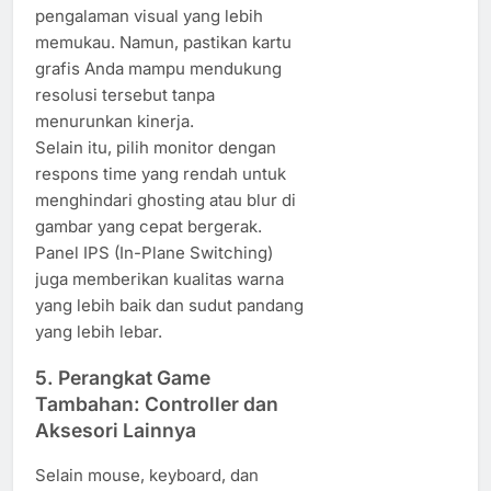
pengalaman visual yang lebih
memukau. Namun, pastikan kartu
grafis Anda mampu mendukung
resolusi tersebut tanpa
menurunkan kinerja.
Selain itu, pilih monitor dengan
respons time yang rendah untuk
menghindari ghosting atau blur di
gambar yang cepat bergerak.
Panel IPS (In-Plane Switching)
juga memberikan kualitas warna
yang lebih baik dan sudut pandang
yang lebih lebar.
5.
Perangkat Game
Tambahan: Controller dan
Aksesori Lainnya
Selain mouse, keyboard, dan