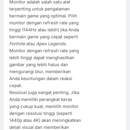
Monitor adalah salah satu alat
terpenting untuk pengalaman
bermain game yang optimal. Pilih
monitor dengan refresh rate yang
tinggi (144Hz atau lebih) jika Anda
bermain game yang cepat seperti
Fortnite
atau
Apex Legends
.
Monitor dengan refresh rate yang
lebih tinggi dapat menghasilkan
gambar yang lebih halus dan
mengurangi blur, memberikan
Anda keuntungan dalam reaksi
cepat.
Resolusi juga sangat penting. Jika
Anda memiliki perangkat keras
yang cukup kuat, memilih monitor
dengan resolusi tinggi (seperti
1440p atau 4K) akan meningkatkan
detail visual dan memberikan