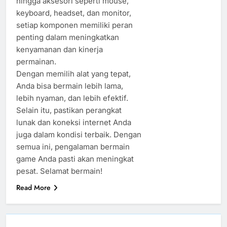
hingga aksesori seperti mouse,
keyboard, headset, dan monitor,
setiap komponen memiliki peran
penting dalam meningkatkan
kenyamanan dan kinerja
permainan.
Dengan memilih alat yang tepat,
Anda bisa bermain lebih lama,
lebih nyaman, dan lebih efektif.
Selain itu, pastikan perangkat
lunak dan koneksi internet Anda
juga dalam kondisi terbaik. Dengan
semua ini, pengalaman bermain
game Anda pasti akan meningkat
pesat. Selamat bermain!
Read More