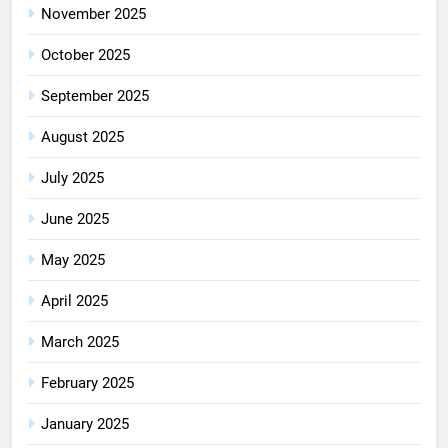
November 2025
October 2025
September 2025
August 2025
July 2025
June 2025
May 2025
April 2025
March 2025
February 2025
January 2025