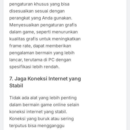
pengaturan khusus yang bisa
disesuaikan sesuai dengan
perangkat yang Anda gunakan.
Menyesuaikan pengaturan grafis
dalam game, seperti menurunkan
kualitas grafis untuk meningkatkan
frame rate, dapat memberikan
pengalaman bermain yang lebih
lancar, terutama di PC dengan
spesifikasi lebih rendah.
7.
Jaga Koneksi Internet yang
Stabil
Tidak ada alat yang lebih penting
dalam bermain game online selain
koneksi internet yang stabil.
Koneksi yang buruk atau sering
terputus bisa mengganggu