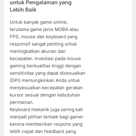
untuk Pengalaman yang
Lebih Baik
Untuk banyak game online,
terutama game jenis MOBA atau
FPS, mouse dan keyboard yang
responsif sangat penting untuk
meningkatkan akurasi dan
kecepatan. Investasi pada mouse
gaming berkualitas tinggi dengan
sensitivitas yang dapat disesuaikan
(DPI) memungkinkan Anda untuk
menyesuaikan kecepatan gerakan
kursor sesuai dengan kebutuhan
permainan.
Keyboard mekanik juga sering kali
menjadi pilihan terbaik bagi gamer
karena memberikan respons yang
lebih cepat dan feedback yang