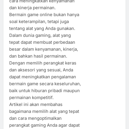
cara meningkatkan kenyamanan
dan kinerja permainan.
Bermain game online bukan hanya
soal keterampilan, tetapi juga
tentang alat yang Anda gunakan.
Dalam dunia gaming, alat yang
tepat dapat membuat perbedaan
besar dalam kenyamanan, kinerja,
dan bahkan hasil permainan.
Dengan memilih perangkat keras
dan aksesori yang sesuai, Anda
dapat meningkatkan pengalaman
bermain game secara keseluruhan,
baik untuk hiburan pribadi maupun
permainan kompetitif.
Artikel ini akan membahas
bagaimana memilih alat yang tepat
dan cara mengoptimalkan
perangkat gaming Anda agar dapat