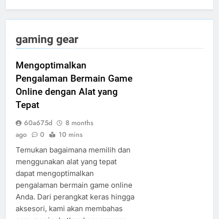
gaming gear
Mengoptimalkan
Pengalaman Bermain Game
Online dengan Alat yang
Tepat
60a675d
8 months
ago
0
10 mins
Temukan bagaimana memilih dan
menggunakan alat yang tepat
dapat mengoptimalkan
pengalaman bermain game online
Anda. Dari perangkat keras hingga
aksesori, kami akan membahas