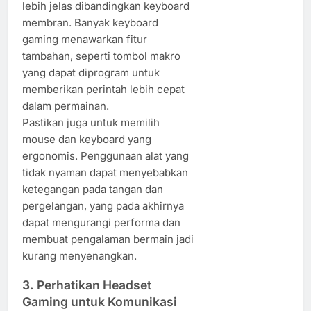
lebih jelas dibandingkan keyboard
membran. Banyak keyboard
gaming menawarkan fitur
tambahan, seperti tombol makro
yang dapat diprogram untuk
memberikan perintah lebih cepat
dalam permainan.
Pastikan juga untuk memilih
mouse dan keyboard yang
ergonomis. Penggunaan alat yang
tidak nyaman dapat menyebabkan
ketegangan pada tangan dan
pergelangan, yang pada akhirnya
dapat mengurangi performa dan
membuat pengalaman bermain jadi
kurang menyenangkan.
3.
Perhatikan Headset
Gaming untuk Komunikasi