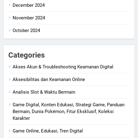
December 2024
November 2024
October 2024
Categories
Akses Akun & Troubleshooting Keamanan Digital
Aksesibilitas dan Keamanan Online
Analisis Slot & Waktu Bermain
Game Digital, Konten Edukasi, Strategi Game, Panduan
Bermain, Dunia Pokémon, Fitur Eksklusif, Koleksi
Karakter
Game Online, Edukasi, Tren Digital