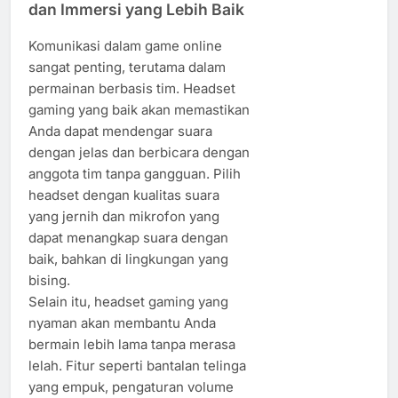
dan Immersi yang Lebih Baik
Komunikasi dalam game online
sangat penting, terutama dalam
permainan berbasis tim. Headset
gaming yang baik akan memastikan
Anda dapat mendengar suara
dengan jelas dan berbicara dengan
anggota tim tanpa gangguan. Pilih
headset dengan kualitas suara
yang jernih dan mikrofon yang
dapat menangkap suara dengan
baik, bahkan di lingkungan yang
bising.
Selain itu, headset gaming yang
nyaman akan membantu Anda
bermain lebih lama tanpa merasa
lelah. Fitur seperti bantalan telinga
yang empuk, pengaturan volume