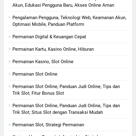
Akun, Edukasi Pengguna Baru, Akses Online Aman
Pengalaman Pengguna, Teknologi Web, Keamanan Akun,
Optimasi Mobile, Panduan Platform
Permainan Digital & Keuangan Cepat
Permainan Kartu, Kasino Online, Hiburan
Permainan Kasino, Slot Online
Permainan Slot Online
Permainan Slot Online, Panduan Judi Online, Tips dan
Trik Slot, Fitur Bonus Slot
Permainan Slot Online, Panduan Judi Online, Tips dan
Trik Slot, Situs Slot dengan Transaksi Mudah
Permainan Slot, Strategi Permainan