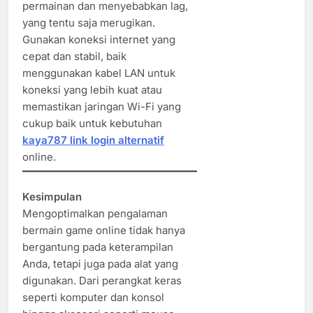
permainan dan menyebabkan lag,
yang tentu saja merugikan.
Gunakan koneksi internet yang
cepat dan stabil, baik
menggunakan kabel LAN untuk
koneksi yang lebih kuat atau
memastikan jaringan Wi-Fi yang
cukup baik untuk kebutuhan
kaya787 link login alternatif
online.
Kesimpulan
Mengoptimalkan pengalaman
bermain game online tidak hanya
bergantung pada keterampilan
Anda, tetapi juga pada alat yang
digunakan. Dari perangkat keras
seperti komputer dan konsol