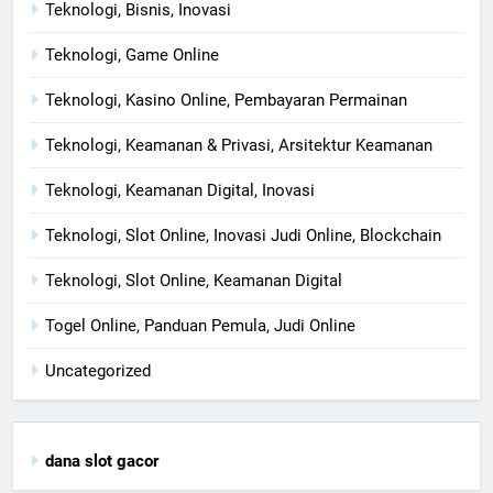
Teknologi, Bisnis, Inovasi
Teknologi, Game Online
Teknologi, Kasino Online, Pembayaran Permainan
Teknologi, Keamanan & Privasi, Arsitektur Keamanan
Teknologi, Keamanan Digital, Inovasi
Teknologi, Slot Online, Inovasi Judi Online, Blockchain
Teknologi, Slot Online, Keamanan Digital
Togel Online, Panduan Pemula, Judi Online
Uncategorized
dana slot gacor