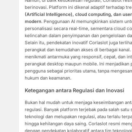
Namun, di balik kesuksesan regulasi, Corlaslot resm
berinovasi. Platform ini dikenal adaptif terhadap tr
(Artificial Intelligence), cloud computing, dan user
modern
. Penggunaan AI memungkinkan sistem un
personalisasi secara real-time, sementara cloud 
kelincahan dalam penyimpanan dan pengelolaan dat
Selain itu, pendekatan inovatif Corlaslot juga terlihat
perangkat dan kemudahan akses di berbagai kanal
menikmati antarmuka yang responsif, cepat, dan intui
perangkat desktop maupun mobile. Ini menjadikan
pengguna sebagai prioritas utama, tanpa mengesa
hukum dan keamanan.
Ketegangan antara Regulasi dan Inovasi
Bukan hal mudah untuk menjaga keseimbangan anta
regulasi. Banyak platform terjebak pada salah satu s
teknologi dan melupakan regulasi, atau terlalu terp
hingga kehilangan daya saing. Corlaslot resmi meng
dengan pendekatan kolaboratif antara tim teknologi