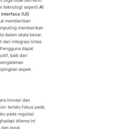
i juga tidak berhenti
en teknologi seperti
AI
 interface (UI)
tuk memberikan
computing memberikan
a dalam skala besar.
 dari integrasi lintas
. Pengguna dapat
tif, baik dari
 pengalaman
mpingkan aspek
ra inovasi dan
isi: terlalu fokus pada
aku pada regulasi
hadapi dilema ini
 dan legal.