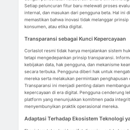
Setiap peluncuran fitur baru melewati proses evalu
internal, dan masukan dari pengguna beta. Hal ini d
memastikan bahwa inovasi tidak melanggar prinsip 
konsumen, atau etika digital.
Transparansi sebagai Kunci Kepercayaan
Corlaslot resmi tidak hanya menjalankan sistem hu
tetapi mengedepankan prinsip transparansi. Infor
kebijakan data, hak pengguna, dan mekanisme kea
secara terbuka. Pengguna diberi hak untuk mengatu
mereka serta melakukan permintaan penghapusan d
Transparansi ini menjadi penting dalam membang
kepercayaan di era digital. Pengguna cenderung le
platform yang menunjukkan komitmen pada integrit
menyembunyikan praktik operasional mereka.
Adaptasi Terhadap Ekosistem Teknologi y