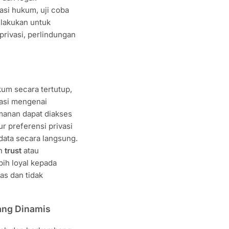
asi hukum, uji coba
ilakukan untuk
privasi, perlindungan
kum secara tertutup,
masi mengenai
manan dapat diakses
r preferensi privasi
ata secara langsung.
un
trust
atau
bih loyal kepada
as dan tidak
ang Dinamis