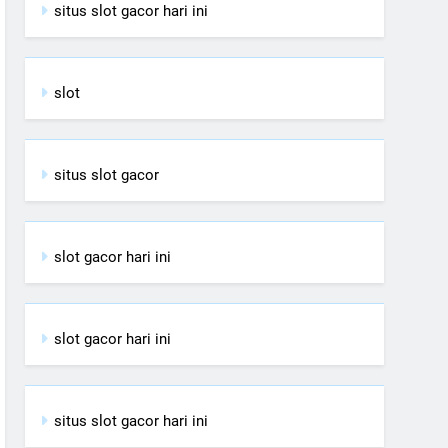
situs slot gacor hari ini
slot
situs slot gacor
slot gacor hari ini
slot gacor hari ini
situs slot gacor hari ini