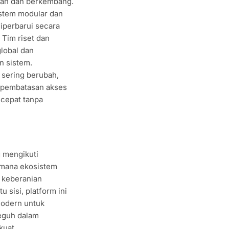
bah dan berkembang.
istem modular dan
diperbarui secara
Tim riset dan
lobal dan
 sistem.
 sering berubah,
u pembatasan akses
 cepat tanpa
 mengikuti
aimana ekosistem
 keberanian
u sisi, platform ini
modern untuk
 teguh dalam
kuat.