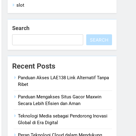
slot
Search
SEARCH
Recent Posts
Panduan Akses LAE138 Link Alternatif Tanpa
Ribet
Panduan Mengakses Situs Gacor Maxwin
Secara Lebih Efisien dan Aman
Teknologi Media sebagai Pendorong Inovasi
Global di Era Digital
Peran Teknologi Cloud dalam Mendukung