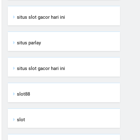
situs slot gacor hari ini
situs parlay
situs slot gacor hari ini
slot88
slot