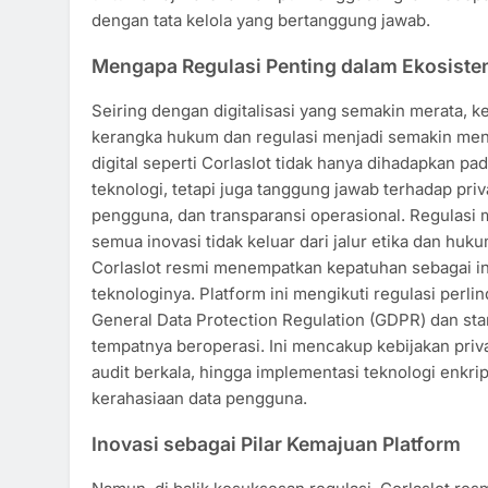
dengan tata kelola yang bertanggung jawab.
Mengapa Regulasi Penting dalam Ekosiste
Seiring dengan digitalisasi yang semakin merata, 
kerangka hukum dan regulasi menjadi semakin men
digital seperti Corlaslot tidak hanya dihadapkan pa
teknologi, tetapi juga tanggung jawab terhadap priv
pengguna, dan transparansi operasional. Regulasi 
semua inovasi tidak keluar dari jalur etika dan huku
Corlaslot resmi menempatkan kepatuhan sebagai int
teknologinya. Platform ini mengikuti regulasi perli
General Data Protection Regulation (GDPR) dan stan
tempatnya beroperasi. Ini mencakup kebijakan priva
audit berkala, hingga implementasi teknologi enkri
kerahasiaan data pengguna.
Inovasi sebagai Pilar Kemajuan Platform