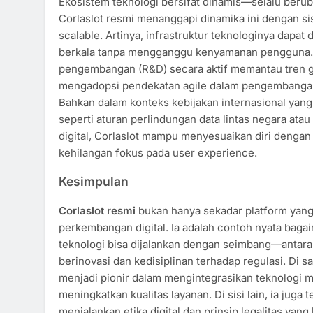
Ekosistem teknologi bersifat dinamis—selalu beru
Corlaslot resmi menanggapi dinamika ini dengan s
scalable. Artinya, infrastruktur teknologinya dapat 
berkala tanpa mengganggu kenyamanan pengguna. 
pengembangan (R&D) secara aktif memantau tren g
mengadopsi pendekatan agile dalam pengembangan
Bahkan dalam konteks kebijakan internasional yang
seperti aturan perlindungan data lintas negara ata
digital, Corlaslot mampu menyesuaikan diri dengan
kehilangan fokus pada user experience.
Kesimpulan
Corlaslot resmi
bukan hanya sekadar platform yang
perkembangan digital. Ia adalah contoh nyata bag
teknologi bisa dijalankan dengan seimbang—antara
berinovasi dan kedisiplinan terhadap regulasi. Di sat
menjadi pionir dalam mengintegrasikan teknologi 
meningkatkan kualitas layanan. Di sisi lain, ia juga
menjalankan etika digital dan prinsip legalitas yang 