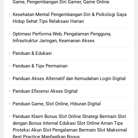
Game, Pengembangan Diri Gamer, Game Online
Kesehatan Mental Pengembangan Diri & Psikologi Gaya
Hidup Sehat Tips Relaksasi Harian
Optimasi Performa Web, Pengalaman Pengguna,
Infrastruktur Jaringan, Keamanan Akses
Panduan & Edukasi
Panduan & Tips Permainan
Panduan Akses Alternatif dan Kemudahan Login Digital
Panduan Efisiensi Akses Digital
Panduan Game, Slot Online, Hiburan Digital
Panduan Klaim Bonus Slot Online Strategi Bermain Slot
dengan Bonus Internal Edukasi Slot Online Aman Tips
Proteksi Akun Slot Pengalaman Bermain Slot Maksimal
Best Practice Manfaatkan Bonus