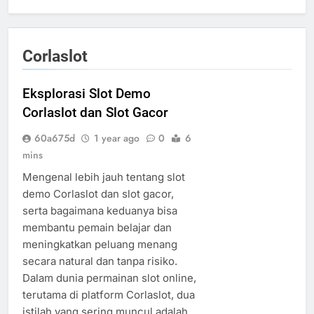
Corlaslot
Eksplorasi Slot Demo
Corlaslot dan Slot Gacor
60a675d
1 year ago
0
6
mins
Mengenal lebih jauh tentang slot
demo Corlaslot dan slot gacor,
serta bagaimana keduanya bisa
membantu pemain belajar dan
meningkatkan peluang menang
secara natural dan tanpa risiko.
Dalam dunia permainan slot online,
terutama di platform Corlaslot, dua
istilah yang sering muncul adalah