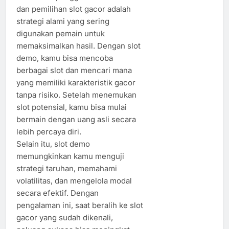
dan pemilihan slot gacor adalah
strategi alami yang sering
digunakan pemain untuk
memaksimalkan hasil. Dengan slot
demo, kamu bisa mencoba
berbagai slot dan mencari mana
yang memiliki karakteristik gacor
tanpa risiko. Setelah menemukan
slot potensial, kamu bisa mulai
bermain dengan uang asli secara
lebih percaya diri.
Selain itu, slot demo
memungkinkan kamu menguji
strategi taruhan, memahami
volatilitas, dan mengelola modal
secara efektif. Dengan
pengalaman ini, saat beralih ke slot
gacor yang sudah dikenali,