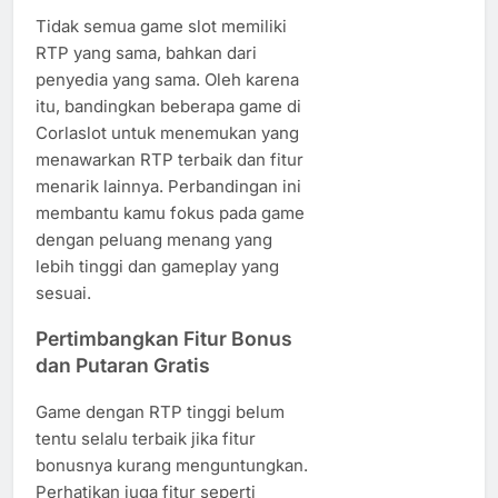
Tidak semua game slot memiliki
RTP yang sama, bahkan dari
penyedia yang sama. Oleh karena
itu, bandingkan beberapa game di
Corlaslot untuk menemukan yang
menawarkan RTP terbaik dan fitur
menarik lainnya. Perbandingan ini
membantu kamu fokus pada game
dengan peluang menang yang
lebih tinggi dan gameplay yang
sesuai.
Pertimbangkan Fitur Bonus
dan Putaran Gratis
Game dengan RTP tinggi belum
tentu selalu terbaik jika fitur
bonusnya kurang menguntungkan.
Perhatikan juga fitur seperti