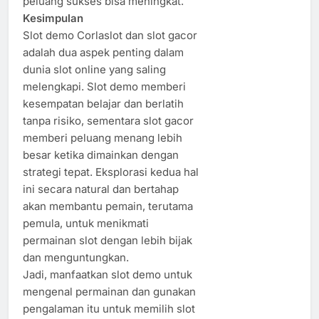
peluang sukses bisa meningkat.
Kesimpulan
Slot demo Corlaslot dan slot gacor
adalah dua aspek penting dalam
dunia slot online yang saling
melengkapi. Slot demo memberi
kesempatan belajar dan berlatih
tanpa risiko, sementara slot gacor
memberi peluang menang lebih
besar ketika dimainkan dengan
strategi tepat. Eksplorasi kedua hal
ini secara natural dan bertahap
akan membantu pemain, terutama
pemula, untuk menikmati
permainan slot dengan lebih bijak
dan menguntungkan.
Jadi, manfaatkan slot demo untuk
mengenal permainan dan gunakan
pengalaman itu untuk memilih slot