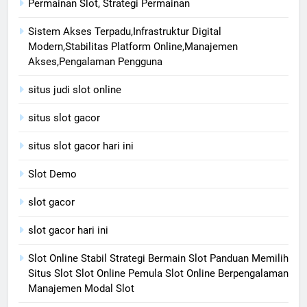
Permainan Slot, Strategi Permainan
Sistem Akses Terpadu,Infrastruktur Digital
Modern,Stabilitas Platform Online,Manajemen
Akses,Pengalaman Pengguna
situs judi slot online
situs slot gacor
situs slot gacor hari ini
Slot Demo
slot gacor
slot gacor hari ini
Slot Online Stabil Strategi Bermain Slot Panduan Memilih
Situs Slot Slot Online Pemula Slot Online Berpengalaman
Manajemen Modal Slot