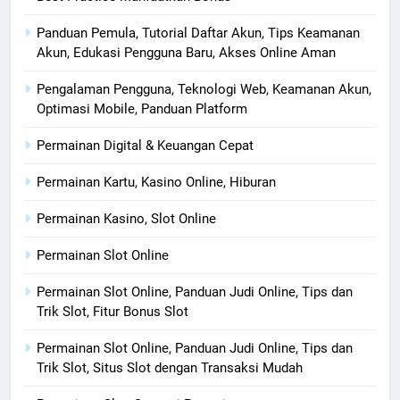
Panduan Pemula, Tutorial Daftar Akun, Tips Keamanan
Akun, Edukasi Pengguna Baru, Akses Online Aman
Pengalaman Pengguna, Teknologi Web, Keamanan Akun,
Optimasi Mobile, Panduan Platform
Permainan Digital & Keuangan Cepat
Permainan Kartu, Kasino Online, Hiburan
Permainan Kasino, Slot Online
Permainan Slot Online
Permainan Slot Online, Panduan Judi Online, Tips dan
Trik Slot, Fitur Bonus Slot
Permainan Slot Online, Panduan Judi Online, Tips dan
Trik Slot, Situs Slot dengan Transaksi Mudah