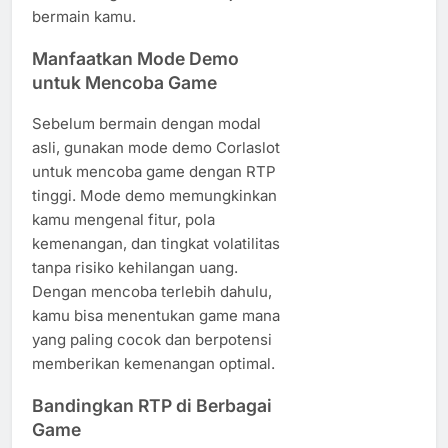
bermain kamu.
Manfaatkan Mode Demo
untuk Mencoba Game
Sebelum bermain dengan modal
asli, gunakan mode demo Corlaslot
untuk mencoba game dengan RTP
tinggi. Mode demo memungkinkan
kamu mengenal fitur, pola
kemenangan, dan tingkat volatilitas
tanpa risiko kehilangan uang.
Dengan mencoba terlebih dahulu,
kamu bisa menentukan game mana
yang paling cocok dan berpotensi
memberikan kemenangan optimal.
Bandingkan RTP di Berbagai
Game