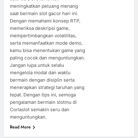
meningkatkan peluang menang
saat bermain slot gacor hari ini.
Dengan memahami konsep RTP,
memeriksa deskripsi game,
mempertimbangkan volatilitas,
serta memanfaatkan mode demo,
kamu bisa menentukan game yang
paling cocok dan menguntungkan.
Jangan lupa untuk selalu
mengelola modal dan waktu
bermain dengan disiplin serta
menerapkan strategi taruhan yang
tepat. Dengan tips ini, semoga
pengalaman bermain slotmu di
Corlaslot semakin seru dan
menguntungkan.
Read More