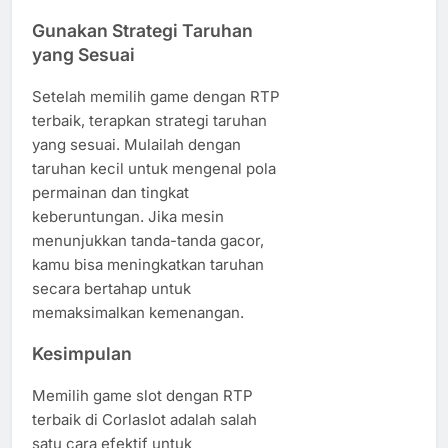
Gunakan Strategi Taruhan
yang Sesuai
Setelah memilih game dengan RTP
terbaik, terapkan strategi taruhan
yang sesuai. Mulailah dengan
taruhan kecil untuk mengenal pola
permainan dan tingkat
keberuntungan. Jika mesin
menunjukkan tanda-tanda gacor,
kamu bisa meningkatkan taruhan
secara bertahap untuk
memaksimalkan kemenangan.
Kesimpulan
Memilih game slot dengan RTP
terbaik di Corlaslot adalah salah
satu cara efektif untuk