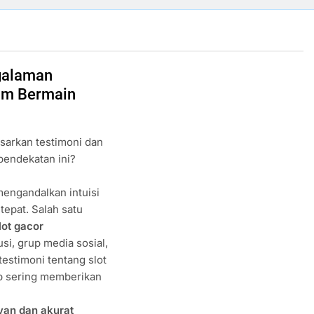
ngalaman
um Bermain
sarkan testimoni dan
pendekatan ini?
 mengandalkan intuisi
epat. Salah satu
lot gacor
usi, grup media sosial,
estimoni tentang slot
ap sering memberikan
van dan akurat