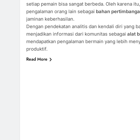
setiap pemain bisa sangat berbeda. Oleh karena it
pengalaman orang lain sebagai
bahan pertimbang
jaminan keberhasilan.
Dengan pendekatan analitis dan kendali diri yang b
menjadikan informasi dari komunitas sebagai
alat 
mendapatkan pengalaman bermain yang lebih men
produktif.
Read More