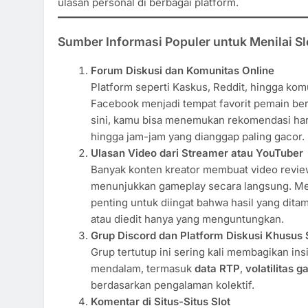
ulasan personal di berbagai platform.
Sumber Informasi Populer untuk Menilai Sl
Forum Diskusi dan Komunitas Online
Platform seperti Kaskus, Reddit, hingga ko
Facebook menjadi tempat favorit pemain be
sini, kamu bisa menemukan rekomendasi har
hingga jam-jam yang dianggap paling gacor.
Ulasan Video dari Streamer atau YouTuber
Banyak konten kreator membuat video review
menunjukkan gameplay secara langsung. Me
penting untuk diingat bahwa hasil yang ditamp
atau diedit hanya yang menguntungkan.
Grup Discord dan Platform Diskusi Khusus 
Grup tertutup ini sering kali membagikan ins
mendalam, termasuk
data RTP
,
volatilitas 
berdasarkan pengalaman kolektif.
Komentar di Situs-Situs Slot