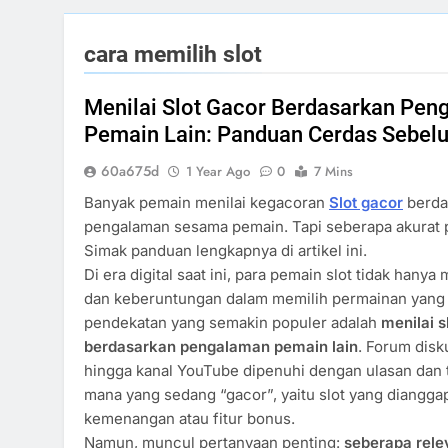
cara memilih slot
Menilai Slot Gacor Berdasarkan Pe
Pemain Lain: Panduan Cerdas Sebel
60a675d
1 Year Ago
0
7 Mins
Banyak pemain menilai kegacoran
Slot gacor
berda
pengalaman sesama pemain. Tapi seberapa akurat 
Simak panduan lengkapnya di artikel ini.
Di era digital saat ini, para pemain slot tidak hanya
dan keberuntungan dalam memilih permainan yang t
pendekatan yang semakin populer adalah
menilai s
berdasarkan pengalaman pemain lain
. Forum disk
hingga kanal YouTube dipenuhi dengan ulasan dan t
mana yang sedang “gacor”, yaitu slot yang diangg
kemenangan atau fitur bonus.
Namun, muncul pertanyaan penting:
seberapa rele