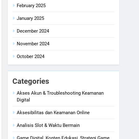
February 2025
January 2025
December 2024
November 2024
October 2024
Categories
Akses Akun & Troubleshooting Keamanan
Digital
Aksesibilitas dan Keamanan Online
Analisis Slot & Waktu Bermain
Game Digital, Konten Edukasi, Strategi Game,