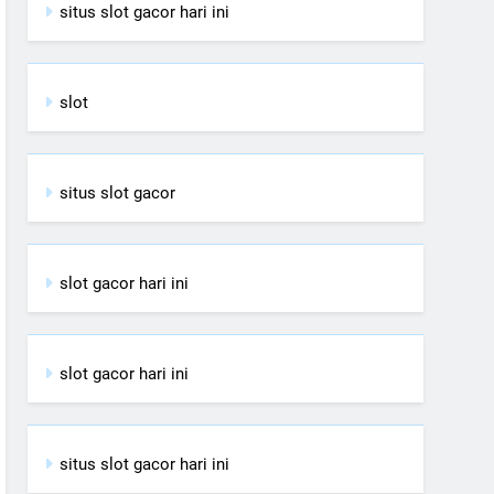
situs slot gacor hari ini
slot
situs slot gacor
slot gacor hari ini
slot gacor hari ini
situs slot gacor hari ini