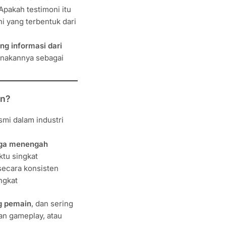
Apakah testimoni itu
ni yang terbentuk dari
ng informasi dari
unakannya sebagai
in?
esmi dalam industri
gga menengah
tu singkat
ecara konsisten
ngkat
g pemain
, dan sering
an gameplay, atau