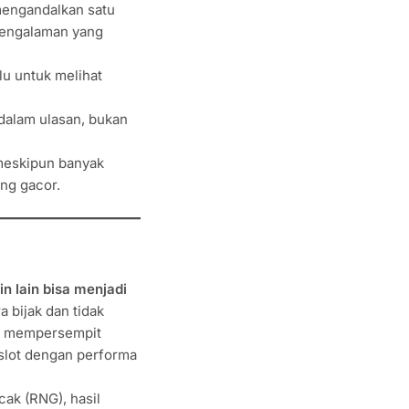
mengandalkan satu
pengalaman yang
lu untuk melihat
dalam ulasan, bukan
meskipun banyak
ng gacor.
n lain bisa menjadi
a bijak dan tidak
tu mempersempit
 slot dengan performa
cak (RNG), hasil