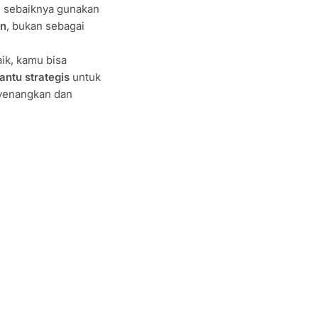
u, sebaiknya gunakan
an
, bukan sebagai
aik, kamu bisa
bantu strategis
untuk
yenangkan dan