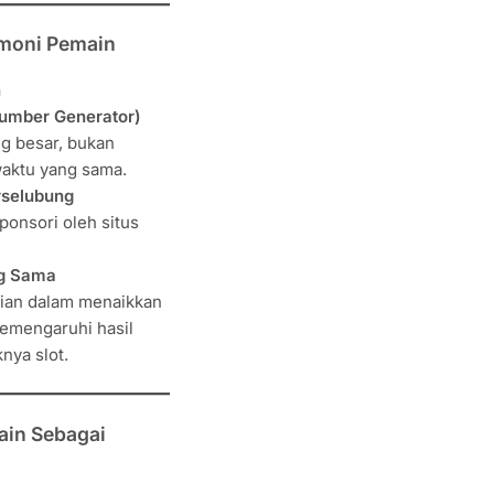
imoni Pemain
n
mber Generator)
g besar, bukan
waktu yang sama.
rselubung
onsori oleh situs
ng Sama
nian dalam menaikkan
memengaruhi hasil
nya slot.
ain Sebagai