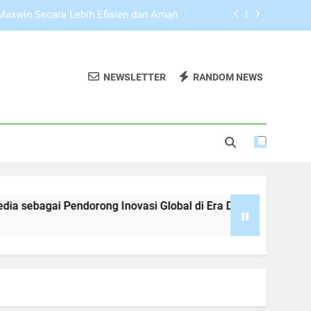
axwin Secara Lebih Efisien dan Aman
endorong Inovasi Global di Era Digital
g Stabilitas Platform Digital Tiara4D
NEWSLETTER
RANDOM NEWS
es LAE138 Link Alternatif Tanpa Ribet
itas Lokal, Termasuk Kegiatan, Acara, Dan Layanan.
axwin Secara Lebih Efisien dan Aman
endorong Inovasi Global di Era Digital
g Stabilitas Platform Digital Tiara4D
endorong Inovasi Global di Era Digital
Peran Teknologi
5 Months Ago