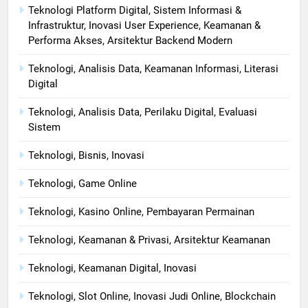
Teknologi Platform Digital, Sistem Informasi &
Infrastruktur, Inovasi User Experience, Keamanan &
Performa Akses, Arsitektur Backend Modern
Teknologi, Analisis Data, Keamanan Informasi, Literasi
Digital
Teknologi, Analisis Data, Perilaku Digital, Evaluasi
Sistem
Teknologi, Bisnis, Inovasi
Teknologi, Game Online
Teknologi, Kasino Online, Pembayaran Permainan
Teknologi, Keamanan & Privasi, Arsitektur Keamanan
Teknologi, Keamanan Digital, Inovasi
Teknologi, Slot Online, Inovasi Judi Online, Blockchain