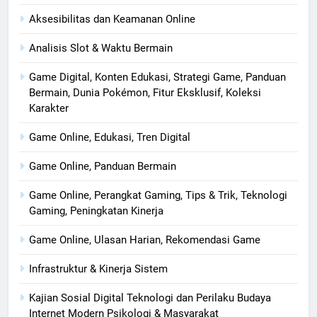
Aksesibilitas dan Keamanan Online
Analisis Slot & Waktu Bermain
Game Digital, Konten Edukasi, Strategi Game, Panduan
Bermain, Dunia Pokémon, Fitur Eksklusif, Koleksi
Karakter
Game Online, Edukasi, Tren Digital
Game Online, Panduan Bermain
Game Online, Perangkat Gaming, Tips & Trik, Teknologi
Gaming, Peningkatan Kinerja
Game Online, Ulasan Harian, Rekomendasi Game
Infrastruktur & Kinerja Sistem
Kajian Sosial Digital Teknologi dan Perilaku Budaya
Internet Modern Psikologi & Masyarakat