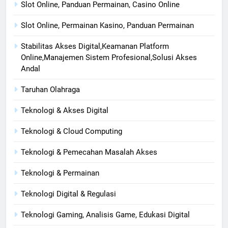
Slot Online, Panduan Permainan, Casino Online
Slot Online, Permainan Kasino, Panduan Permainan
Stabilitas Akses Digital,Keamanan Platform
Online,Manajemen Sistem Profesional,Solusi Akses
Andal
Taruhan Olahraga
Teknologi & Akses Digital
Teknologi & Cloud Computing
Teknologi & Pemecahan Masalah Akses
Teknologi & Permainan
Teknologi Digital & Regulasi
Teknologi Gaming, Analisis Game, Edukasi Digital