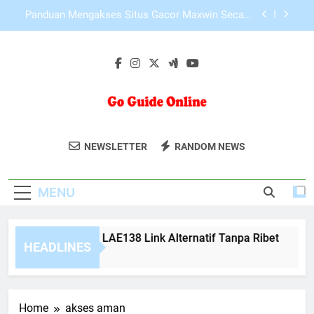
Skip
Panduan Mengakses Situs Gacor Maxwin Secara
to
Lebih Efisien dan Aman
content
Teknologi Media sebagai Pendorong Inovasi
Global di Era Digital
Peran Teknologi Cloud dalam Mendukung
Stabilitas Platform Digital Tiara4D
Panduan Akses LAE138 Link Alternatif Tanpa
Ribet
Go Guide
Go Guide Online Menyajikan Panduan
Panduan Mengakses Situs Gacor Maxwin Secara
NEWSLETTER
RANDOM NEWS
Lebih Efisien dan Aman
Online
Dan Informasi Terbaru Untuk Komunitas
Teknologi Media sebagai Pendorong Inovasi
Lokal, Termasuk Kegiatan, Acara, Dan
Global di Era Digital
MENU
Layanan.
Peran Teknologi Cloud dalam Mendukung
Stabilitas Platform Digital Tiara4D
Panduan Akses LAE138 Link Alternatif Tanpa Ribet
Pa
HEADLINES
3 Months Ago
3 M
Home
akses aman