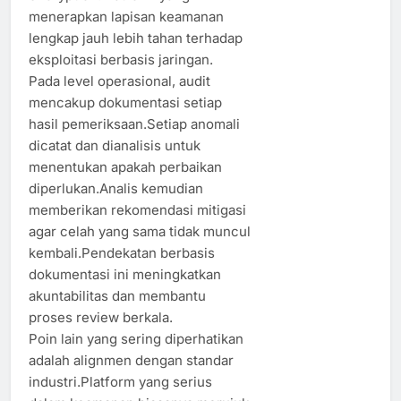
menerapkan lapisan keamanan
lengkap jauh lebih tahan terhadap
eksploitasi berbasis jaringan.
Pada level operasional, audit
mencakup dokumentasi setiap
hasil pemeriksaan.Setiap anomali
dicatat dan dianalisis untuk
menentukan apakah perbaikan
diperlukan.Analis kemudian
memberikan rekomendasi mitigasi
agar celah yang sama tidak muncul
kembali.Pendekatan berbasis
dokumentasi ini meningkatkan
akuntabilitas dan membantu
proses review berkala.
Poin lain yang sering diperhatikan
adalah alignmen dengan standar
industri.Platform yang serius