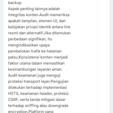
backup.
Aspek penting lainnya adalah
integritas konten.Audit memeriksa
apakah tampilan, elemen UI, dan
kebijakan privasi identik antara link
resmi dan alternatif.Jika ditemukan
perbedaan signifikan, itu
mengindikasikan upaya
pembelokan trafik ke halaman
palsu.Konsistensi konten menjadi
faktor utama dalam memastikan
kesinambungan layanan aman.
Audit keamanan juga menguji
proteksi transport layer.Pengujian
dilakukan terhadap implementasi
HSTS, keamanan header, proteksi
CSRF, serta tanda mitigasi dasar
terhadap sniffing atau downgrade
encryption.Platform yang