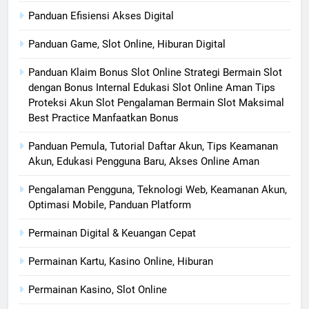
Panduan Efisiensi Akses Digital
Panduan Game, Slot Online, Hiburan Digital
Panduan Klaim Bonus Slot Online Strategi Bermain Slot
dengan Bonus Internal Edukasi Slot Online Aman Tips
Proteksi Akun Slot Pengalaman Bermain Slot Maksimal
Best Practice Manfaatkan Bonus
Panduan Pemula, Tutorial Daftar Akun, Tips Keamanan
Akun, Edukasi Pengguna Baru, Akses Online Aman
Pengalaman Pengguna, Teknologi Web, Keamanan Akun,
Optimasi Mobile, Panduan Platform
Permainan Digital & Keuangan Cepat
Permainan Kartu, Kasino Online, Hiburan
Permainan Kasino, Slot Online