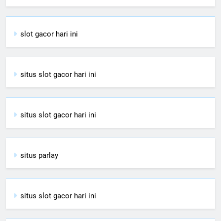
slot gacor hari ini
situs slot gacor hari ini
situs slot gacor hari ini
situs parlay
situs slot gacor hari ini