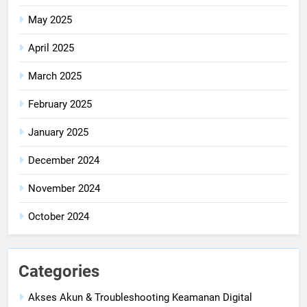
May 2025
April 2025
March 2025
February 2025
January 2025
December 2024
November 2024
October 2024
Categories
Akses Akun & Troubleshooting Keamanan Digital