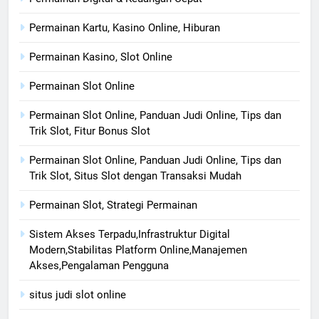
Permainan Kartu, Kasino Online, Hiburan
Permainan Kasino, Slot Online
Permainan Slot Online
Permainan Slot Online, Panduan Judi Online, Tips dan
Trik Slot, Fitur Bonus Slot
Permainan Slot Online, Panduan Judi Online, Tips dan
Trik Slot, Situs Slot dengan Transaksi Mudah
Permainan Slot, Strategi Permainan
Sistem Akses Terpadu,Infrastruktur Digital
Modern,Stabilitas Platform Online,Manajemen
Akses,Pengalaman Pengguna
situs judi slot online