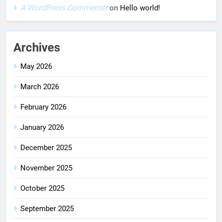
A WordPress Commenter
on
Hello world!
Archives
May 2026
March 2026
February 2026
January 2026
December 2025
November 2025
October 2025
September 2025