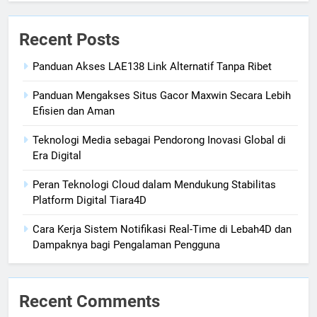
Recent Posts
Panduan Akses LAE138 Link Alternatif Tanpa Ribet
Panduan Mengakses Situs Gacor Maxwin Secara Lebih
Efisien dan Aman
Teknologi Media sebagai Pendorong Inovasi Global di
Era Digital
Peran Teknologi Cloud dalam Mendukung Stabilitas
Platform Digital Tiara4D
Cara Kerja Sistem Notifikasi Real-Time di Lebah4D dan
Dampaknya bagi Pengalaman Pengguna
Recent Comments