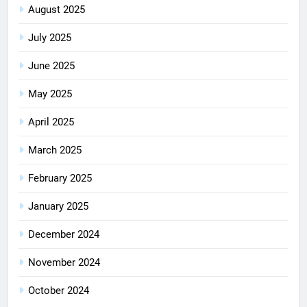
August 2025
July 2025
June 2025
May 2025
April 2025
March 2025
February 2025
January 2025
December 2024
November 2024
October 2024