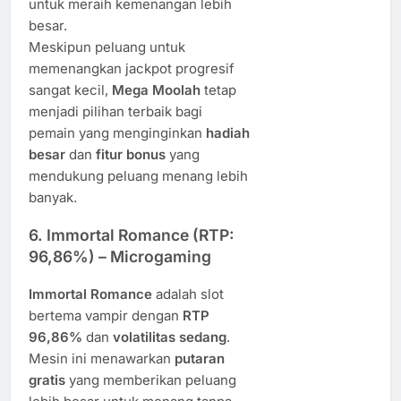
untuk meraih kemenangan lebih
besar.
Meskipun peluang untuk
memenangkan jackpot progresif
sangat kecil,
Mega Moolah
tetap
menjadi pilihan terbaik bagi
pemain yang menginginkan
hadiah
besar
dan
fitur bonus
yang
mendukung peluang menang lebih
banyak.
6.
Immortal Romance (RTP:
96,86%) – Microgaming
Immortal Romance
adalah slot
bertema vampir dengan
RTP
96,86%
dan
volatilitas sedang
.
Mesin ini menawarkan
putaran
gratis
yang memberikan peluang