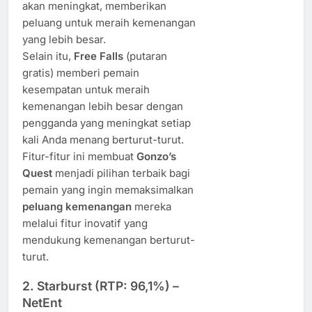
akan meningkat, memberikan
peluang untuk meraih kemenangan
yang lebih besar.
Selain itu,
Free Falls
(putaran
gratis) memberi pemain
kesempatan untuk meraih
kemenangan lebih besar dengan
pengganda yang meningkat setiap
kali Anda menang berturut-turut.
Fitur-fitur ini membuat
Gonzo’s
Quest
menjadi pilihan terbaik bagi
pemain yang ingin memaksimalkan
peluang kemenangan
mereka
melalui fitur inovatif yang
mendukung kemenangan berturut-
turut.
2.
Starburst (RTP: 96,1%) –
NetEnt