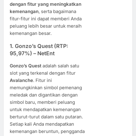
dengan fitur yang meningkatkan
kemenangan
, serta bagaimana
fitur-fitur ini dapat memberi Anda
peluang lebih besar untuk meraih
kemenangan besar.
1.
Gonzo’s Quest (RTP:
95,97%) – NetEnt
Gonzo’s Quest
adalah salah satu
slot yang terkenal dengan fitur
Avalanche
. Fitur ini
memungkinkan simbol pemenang
meledak dan digantikan dengan
simbol baru, memberi peluang
untuk mendapatkan kemenangan
berturut-turut dalam satu putaran.
Setiap kali Anda mendapatkan
kemenangan beruntun, pengganda