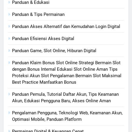
Panduan & Edukasi
Panduan & Tips Permainan
Panduan Akses Alternatif dan Kemudahan Login Digital
Panduan Efisiensi Akses Digital
Panduan Game, Slot Online, Hiburan Digital
Panduan Klaim Bonus Slot Online Strategi Bermain Slot
dengan Bonus Internal Edukasi Slot Online Aman Tips
Proteksi Akun Slot Pengalaman Bermain Slot Maksimal
Best Practice Manfaatkan Bonus
Panduan Pemula, Tutorial Daftar Akun, Tips Keamanan
Akun, Edukasi Pengguna Baru, Akses Online Aman
Pengalaman Pengguna, Teknologi Web, Keamanan Akun,
Optimasi Mobile, Panduan Platform
Permainan Digital & Keuangan Cepat