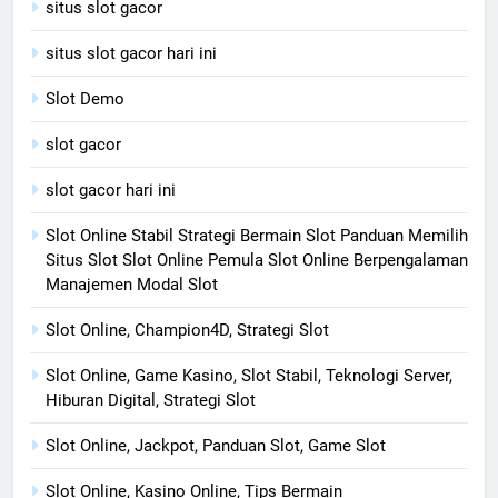
situs slot gacor
situs slot gacor hari ini
Slot Demo
slot gacor
slot gacor hari ini
Slot Online Stabil Strategi Bermain Slot Panduan Memilih
Situs Slot Slot Online Pemula Slot Online Berpengalaman
Manajemen Modal Slot
Slot Online, Champion4D, Strategi Slot
Slot Online, Game Kasino, Slot Stabil, Teknologi Server,
Hiburan Digital, Strategi Slot
Slot Online, Jackpot, Panduan Slot, Game Slot
Slot Online, Kasino Online, Tips Bermain