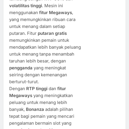
volatilitas tinggi
. Mesin ini
menggunakan
fitur Megaways
,
yang memungkinkan ribuan cara
untuk menang dalam setiap
putaran. Fitur
putaran gratis
memungkinkan pemain untuk
mendapatkan lebih banyak peluang
untuk menang tanpa menambah
taruhan lebih besar, dengan
pengganda
yang meningkat
seiring dengan kemenangan
berturut-turut.
Dengan
RTP tinggi
dan
fitur
Megaways
yang meningkatkan
peluang untuk menang lebih
banyak,
Bonanza
adalah pilihan
tepat bagi pemain yang mencari
pengalaman bermain slot yang