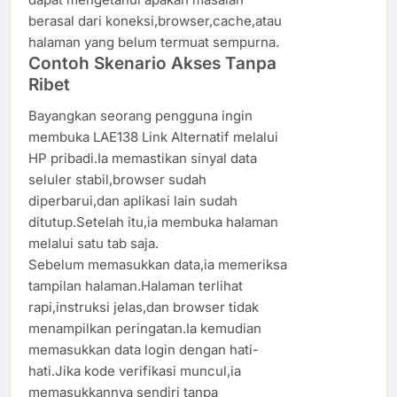
berasal dari koneksi,browser,cache,atau
halaman yang belum termuat sempurna.
Contoh Skenario Akses Tanpa
Ribet
Bayangkan seorang pengguna ingin
membuka LAE138 Link Alternatif melalui
HP pribadi.Ia memastikan sinyal data
seluler stabil,browser sudah
diperbarui,dan aplikasi lain sudah
ditutup.Setelah itu,ia membuka halaman
melalui satu tab saja.
Sebelum memasukkan data,ia memeriksa
tampilan halaman.Halaman terlihat
rapi,instruksi jelas,dan browser tidak
menampilkan peringatan.Ia kemudian
memasukkan data login dengan hati-
hati.Jika kode verifikasi muncul,ia
memasukkannya sendiri tanpa