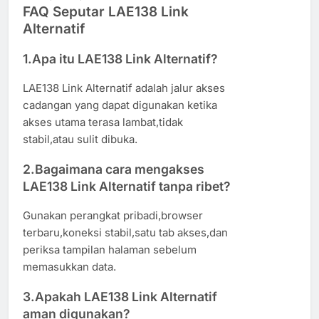
FAQ Seputar LAE138 Link
Alternatif
1.Apa itu LAE138 Link Alternatif?
LAE138 Link Alternatif adalah jalur akses
cadangan yang dapat digunakan ketika
akses utama terasa lambat,tidak
stabil,atau sulit dibuka.
2.Bagaimana cara mengakses
LAE138 Link Alternatif tanpa ribet?
Gunakan perangkat pribadi,browser
terbaru,koneksi stabil,satu tab akses,dan
periksa tampilan halaman sebelum
memasukkan data.
3.Apakah LAE138 Link Alternatif
aman digunakan?