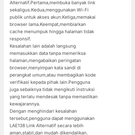
Alternatif.Pertama,membuka banyak link
sekaligus.Kedua,menggunakan Wi-Fi
publik untuk akses akun.Ketiga,memakai
browser lama.Keempat,membiarkan
cache menumpuk hingga halaman tidak
responsif.
Kesalahan lain adalah langsung
memasukkan data tanpa memeriksa
halaman,mengabaikan peringatan
browser,menyimpan kata sandi di
perangkat umum,atau membagikan kode
verifikasi kepada pihak lain.Pengguna
juga sebaiknya tidak mengikuti instruksi
yang terlalu mendesak tanpa memastikan
kewajarannya.
Dengan menghindari kesalahan
tersebut,pengguna dapat menggunakan
LAE138 Link Alternatif secara lebih
aman,stabil,dan mudah dikendalikan.