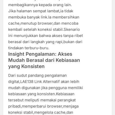
membagikannya kepada orang lain.
Jika halaman sempat lambat,ia tidak
membuka banyak link.Ia membersihkan
cache,menutup browser,dan mencoba
kembali setelah koneksi stabil.Skenario
ini menunjukkan bahwa akses tanpa ribet
berasal dari langkah yang rapi,bukan dari
tindakan terburu-buru.
Insight Pengalaman: Akses
Mudah Berasal dari Kebiasaan
yang Konsisten
Dari sudut pandang pengalaman
digital,LAE138 Link Alternatif akan lebih
mudah digunakan jika pengguna memiliki
kebiasaan yang konsisten.Kebiasaan
tersebut meliputi memakai perangkat
pribadi,memperbarui browser,menjaga
koneksi stabil,mengelola cache,dan