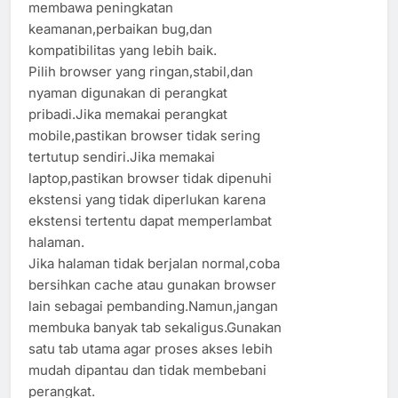
membawa peningkatan
keamanan,perbaikan bug,dan
kompatibilitas yang lebih baik.
Pilih browser yang ringan,stabil,dan
nyaman digunakan di perangkat
pribadi.Jika memakai perangkat
mobile,pastikan browser tidak sering
tertutup sendiri.Jika memakai
laptop,pastikan browser tidak dipenuhi
ekstensi yang tidak diperlukan karena
ekstensi tertentu dapat memperlambat
halaman.
Jika halaman tidak berjalan normal,coba
bersihkan cache atau gunakan browser
lain sebagai pembanding.Namun,jangan
membuka banyak tab sekaligus.Gunakan
satu tab utama agar proses akses lebih
mudah dipantau dan tidak membebani
perangkat.