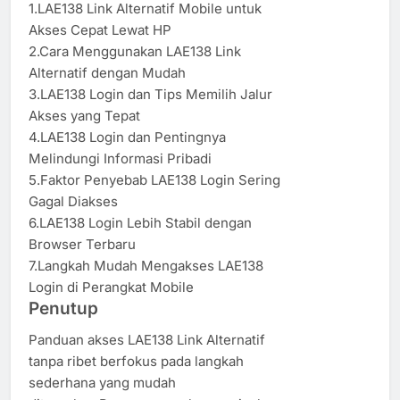
1.LAE138 Link Alternatif Mobile untuk
Akses Cepat Lewat HP
2.Cara Menggunakan LAE138 Link
Alternatif dengan Mudah
3.LAE138 Login dan Tips Memilih Jalur
Akses yang Tepat
4.LAE138 Login dan Pentingnya
Melindungi Informasi Pribadi
5.Faktor Penyebab LAE138 Login Sering
Gagal Diakses
6.LAE138 Login Lebih Stabil dengan
Browser Terbaru
7.Langkah Mudah Mengakses LAE138
Login di Perangkat Mobile
Penutup
Panduan akses LAE138 Link Alternatif
tanpa ribet berfokus pada langkah
sederhana yang mudah