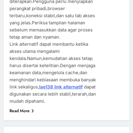
diterapkan.Pengguna perlu menyiapkan
perangkat pribadi,browser
terbaru,koneksi stabil,dan satu tab akses
yang jelas.Periksa tampilan halaman
sebelum memasukkan data agar proses
tetap aman dan nyaman.
Link alternatif dapat membantu ketika
akses utama mengalami
kendala.Namun,kemudahan akses tetap
harus disertai ketelitian.Dengan menjaga
keamanan data,mengelola cache,dan
menghindari kebiasaan membuka banyak
link sekaligus,
lae138 link alternatif
dapat
digunakan secara lebih stabil,terarah,dan
mudah dipahami.
Read More