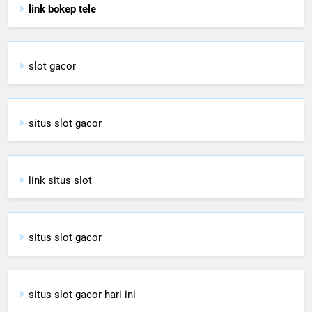
link bokep tele
slot gacor
situs slot gacor
link situs slot
situs slot gacor
situs slot gacor hari ini