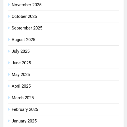
November 2025
October 2025
September 2025
August 2025
July 2025
June 2025
May 2025
April 2025
March 2025
February 2025
January 2025