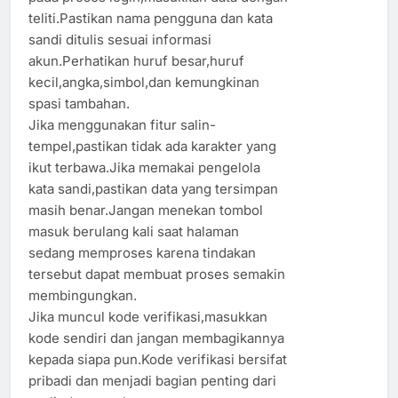
teliti.Pastikan nama pengguna dan kata
sandi ditulis sesuai informasi
akun.Perhatikan huruf besar,huruf
kecil,angka,simbol,dan kemungkinan
spasi tambahan.
Jika menggunakan fitur salin-
tempel,pastikan tidak ada karakter yang
ikut terbawa.Jika memakai pengelola
kata sandi,pastikan data yang tersimpan
masih benar.Jangan menekan tombol
masuk berulang kali saat halaman
sedang memproses karena tindakan
tersebut dapat membuat proses semakin
membingungkan.
Jika muncul kode verifikasi,masukkan
kode sendiri dan jangan membagikannya
kepada siapa pun.Kode verifikasi bersifat
pribadi dan menjadi bagian penting dari