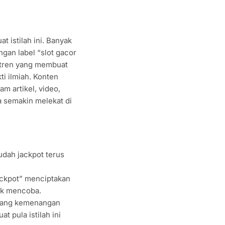
 istilah ini. Banyak
an label “slot gacor
 tren yang membuat
ti ilmiah. Konten
am artikel, video,
a semakin melekat di
udah jackpot terus
ckpot” menciptakan
uk mencoba.
ntang kemenangan
t pula istilah ini