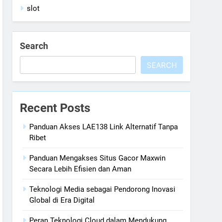
slot
Search
SEARCH
Recent Posts
Panduan Akses LAE138 Link Alternatif Tanpa
Ribet
Panduan Mengakses Situs Gacor Maxwin
Secara Lebih Efisien dan Aman
Teknologi Media sebagai Pendorong Inovasi
Global di Era Digital
Peran Teknologi Cloud dalam Mendukung