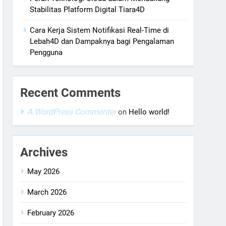
Stabilitas Platform Digital Tiara4D
Cara Kerja Sistem Notifikasi Real-Time di
Lebah4D dan Dampaknya bagi Pengalaman
Pengguna
Recent Comments
A WordPress Commenter
on
Hello world!
Archives
May 2026
March 2026
February 2026