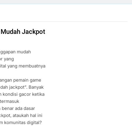
t Mudah Jackpot
anggapan mudah
or yang
gital yang membuatnya
langan pemain game
udah jackpot”. Banyak
kondisi gacor ketika
 termasuk
 benar ada dasar
pot, ataukah hal ini
m komunitas digital?