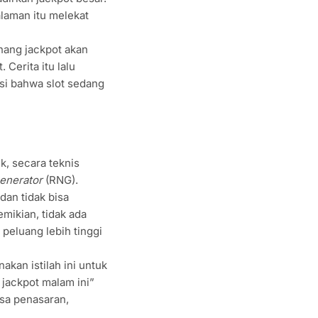
laman itu melekat
ang jackpot akan
Cerita itu lalu
si bahwa slot sedang
k, secara teknis
enerator
(RNG).
dan tidak bisa
emikian, tidak ada
peluang lebih tinggi
akan istilah ini untuk
 jackpot malam ini”
sa penasaran,