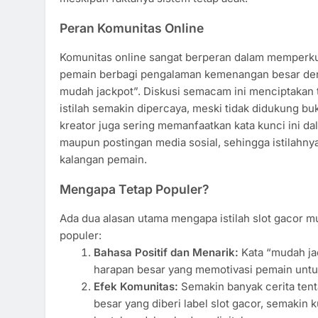
Peran Komunitas Online
Komunitas online sangat berperan dalam memperkuat
pemain berbagi pengalaman kemenangan besar deng
mudah jackpot”. Diskusi semacam ini menciptakan
istilah semakin dipercaya, meski tidak didukung buk
kreator juga sering memanfaatkan kata kunci ini dal
maupun postingan media sosial, sehingga istilahny
kalangan pemain.
Mengapa Tetap Populer?
Ada dua alasan utama mengapa istilah slot gacor m
populer:
Bahasa Positif dan Menarik:
Kata “mudah ja
harapan besar yang memotivasi pemain unt
Efek Komunitas:
Semakin banyak cerita te
besar yang diberi label slot gacor, semakin kua