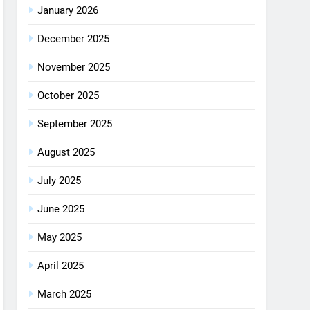
January 2026
December 2025
November 2025
October 2025
September 2025
August 2025
July 2025
June 2025
May 2025
April 2025
March 2025