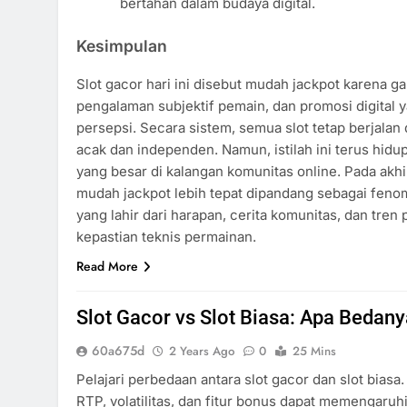
bertahan dalam budaya digital.
Kesimpulan
Slot gacor hari ini disebut mudah jackpot karena ga
pengalaman subjektif pemain, dan promosi digital
persepsi. Secara sistem, semua slot tetap berjala
acak dan independen. Namun, istilah ini terus hidu
yang besar di kalangan komunitas online. Pada akhi
mudah jackpot lebih tepat dipandang sebagai feno
yang lahir dari harapan, cerita komunitas, dan tren
kepastian teknis permainan.
Read More
Slot Gacor vs Slot Biasa: Apa Bedan
60a675d
2 Years Ago
0
25 Mins
Pelajari perbedaan antara slot gacor dan slot bia
RTP, volatilitas, dan fitur bonus dapat memengaru