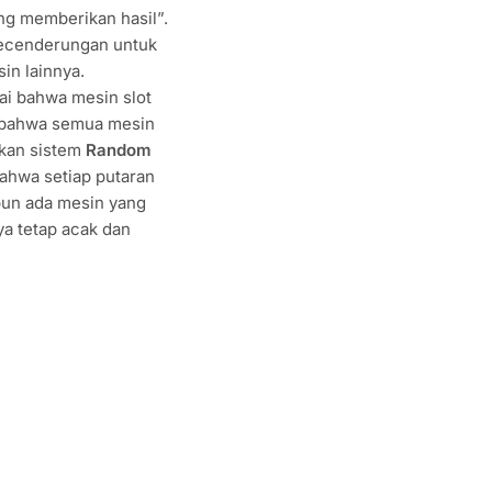
ing memberikan hasil”.
kecenderungan untuk
in lainnya.
i bahwa mesin slot
t bahwa semua mesin
rkan sistem
Random
bahwa setiap putaran
ipun ada mesin yang
ya tetap acak dan