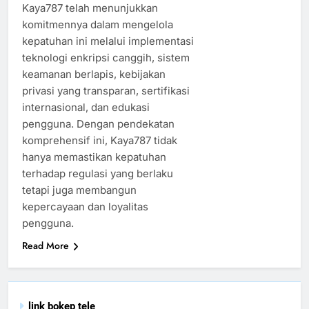
Kaya787 telah menunjukkan
komitmennya dalam mengelola
kepatuhan ini melalui implementasi
teknologi enkripsi canggih, sistem
keamanan berlapis, kebijakan
privasi yang transparan, sertifikasi
internasional, dan edukasi
pengguna. Dengan pendekatan
komprehensif ini, Kaya787 tidak
hanya memastikan kepatuhan
terhadap regulasi yang berlaku
tetapi juga membangun
kepercayaan dan loyalitas
pengguna.
Read More
link bokep tele