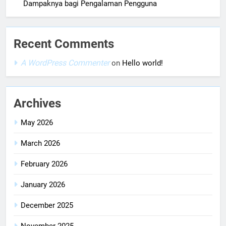
Dampaknya bagi Pengalaman Pengguna
Recent Comments
A WordPress Commenter
on
Hello world!
Archives
May 2026
March 2026
February 2026
January 2026
December 2025
November 2025