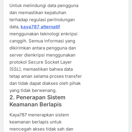
Untuk melindungi data pengguna
dan memastikan kepatuhan
terhadap regulasi perlindungan
data,
kaya787 alternatif
menggunakan teknologi enkripsi
canggih. Semua informasi yang
dikirimkan antara pengguna dan
server dienkripsi menggunakan
protokol Secure Socket Layer
(SSL), memastikan bahwa data
tetap aman selama proses transfer
dan tidak dapat diakses oleh pihak
yang tidak berwenang.
2. Penerapan Sistem
Keamanan Berlapis
Kaya787 menerapkan sistem
keamanan berlapis untuk
mencegah akses tidak sah dan