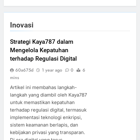
Inovasi
Strategi Kaya787 dalam
Mengelola Kepatuhan
terhadap Regulasi Digital
60a675d
1 year ago
0
6
mins
Artikel ini membahas langkah-
langkah yang diambil oleh Kaya787
untuk memastikan kepatuhan
terhadap regulasi digital, termasuk
implementasi teknologi enkripsi,
sistem keamanan berlapis, dan
kebijakan privasi yang transparan.
Di era digital yang terus