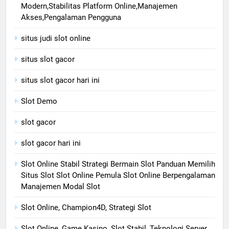
Modern,Stabilitas Platform Online,Manajemen
Akses,Pengalaman Pengguna
situs judi slot online
situs slot gacor
situs slot gacor hari ini
Slot Demo
slot gacor
slot gacor hari ini
Slot Online Stabil Strategi Bermain Slot Panduan Memilih
Situs Slot Slot Online Pemula Slot Online Berpengalaman
Manajemen Modal Slot
Slot Online, Champion4D, Strategi Slot
Slot Online, Game Kasino, Slot Stabil, Teknologi Server,