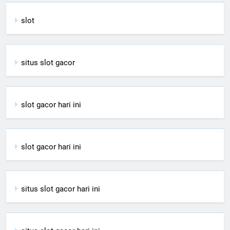
slot
situs slot gacor
slot gacor hari ini
slot gacor hari ini
situs slot gacor hari ini