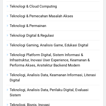
Teknologi & Cloud Computing
Teknologi & Pemecahan Masalah Akses
Teknologi & Permainan
Teknologi Digital & Regulasi
Teknologi Gaming, Analisis Game, Edukasi Digital
Teknologi Platform Digital, Sistem Informasi &
Infrastruktur, Inovasi User Experience, Keamanan &
Performa Akses, Arsitektur Backend Modern
Teknologi, Analisis Data, Keamanan Informasi, Literasi
Digital
Teknologi, Analisis Data, Perilaku Digital, Evaluasi
Sistem
Teknologi, Bisnis, Inovasi