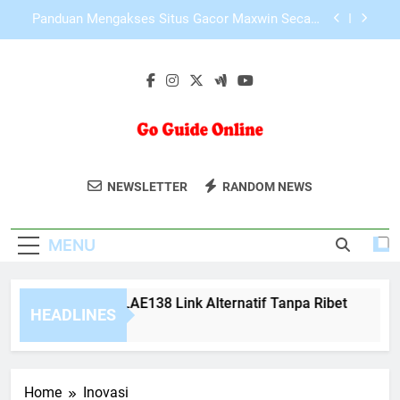
Lebih Efisien dan Aman
Skip
Teknologi Media sebagai Pendorong Inovasi
to
Global di Era Digital
content
Peran Teknologi Cloud dalam Mendukung
Stabilitas Platform Digital Tiara4D
Panduan Akses LAE138 Link Alternatif Tanpa
Ribet
Panduan Mengakses Situs Gacor Maxwin Secara
Lebih Efisien dan Aman
Go Guide
Go Guide Online Menyajikan Panduan
Teknologi Media sebagai Pendorong Inovasi
NEWSLETTER
RANDOM NEWS
Online
Dan Informasi Terbaru Untuk Komunitas
Global di Era Digital
Lokal, Termasuk Kegiatan, Acara, Dan
Peran Teknologi Cloud dalam Mendukung
Stabilitas Platform Digital Tiara4D
MENU
Layanan.
Panduan Akses LAE138 Link Alternatif Tanpa Ribet
Pand
HEADLINES
3 Months Ago
3 Mon
Home
Inovasi