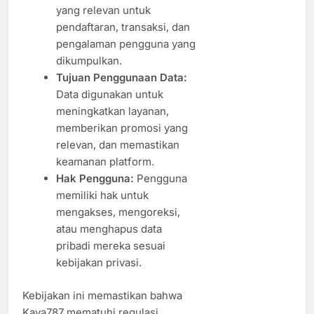
yang relevan untuk
pendaftaran, transaksi, dan
pengalaman pengguna yang
dikumpulkan.
Tujuan Penggunaan Data:
Data digunakan untuk
meningkatkan layanan,
memberikan promosi yang
relevan, dan memastikan
keamanan platform.
Hak Pengguna:
Pengguna
memiliki hak untuk
mengakses, mengoreksi,
atau menghapus data
pribadi mereka sesuai
kebijakan privasi.
Kebijakan ini memastikan bahwa
Kaya787 mematuhi regulasi