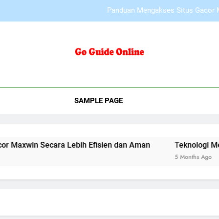
Panduan Mengakses Situs Gacor M
Teknologi Media sebagai P
Peran Teknologi Cloud dalam Mendukun
Guide Online
Panduan Aks
Online Menyajikan Panduan Dan Informasi Terbaru Untuk Komun
Panduan Mengakses Situs Gacor M
SAMPLE PAGE
Teknologi Media sebagai P
Peran Teknologi Cloud dalam Mendukun
cara Lebih Efisien dan Aman
Teknologi Media sebagai P
5 Months Ago