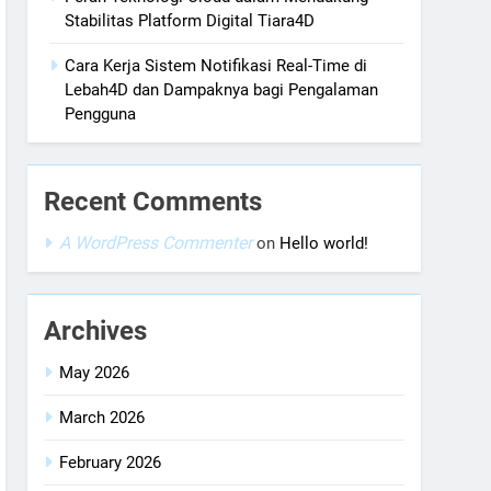
Stabilitas Platform Digital Tiara4D
Cara Kerja Sistem Notifikasi Real-Time di
Lebah4D dan Dampaknya bagi Pengalaman
Pengguna
Recent Comments
A WordPress Commenter
on
Hello world!
Archives
May 2026
March 2026
February 2026