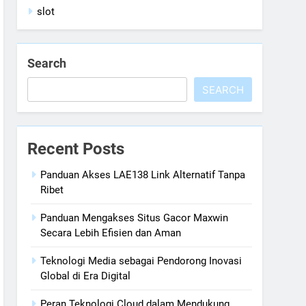
slot
Search
SEARCH
Recent Posts
Panduan Akses LAE138 Link Alternatif Tanpa
Ribet
Panduan Mengakses Situs Gacor Maxwin
Secara Lebih Efisien dan Aman
Teknologi Media sebagai Pendorong Inovasi
Global di Era Digital
Peran Teknologi Cloud dalam Mendukung