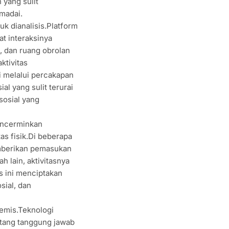
 yang sulit
emadai.
uk dianalisis.Platform
at interaksinya
g, dan ruang obrolan
ktivitas
 melalui percakapan
al yang sulit terurai
sosial yang
mencerminkan
tas fisik.Di beberapa
emberikan pemasukan
h lain, aktivitasnya
s ini menciptakan
sial, dan
demis.Teknologi
tang tanggung jawab