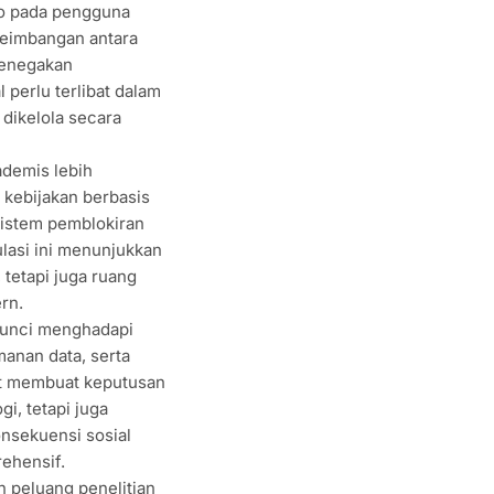
iko pada pengguna
seimbangan antara
penegakan
 perlu terlibat dalam
 dikelola secara
ademis lebih
kebijakan berbasis
sistem pemblokiran
lasi ini menunjukkan
 tetapi juga ruang
rn.
i kunci menghadapi
manan data, serta
at membuat keputusan
i, tetapi juga
onsekuensi sosial
ehensif.
n peluang penelitian