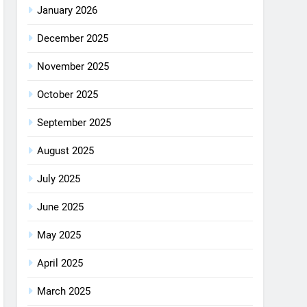
January 2026
December 2025
November 2025
October 2025
September 2025
August 2025
July 2025
June 2025
May 2025
April 2025
March 2025