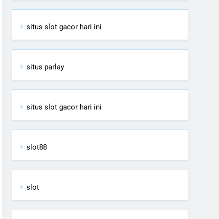
situs slot gacor hari ini
situs parlay
situs slot gacor hari ini
slot88
slot