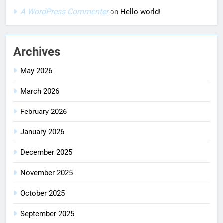
A WordPress Commenter
on
Hello world!
Archives
May 2026
March 2026
February 2026
January 2026
December 2025
November 2025
October 2025
September 2025