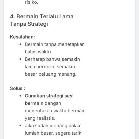
risiko.
4. Bermain Terlalu Lama
Tanpa Strategi
Kesalahan:
Bermain tanpa menetapkan
batas waktu.
Berharap bahwa semakin
lama bermain, semakin
besar peluang menang.
Solusi:
Gunakan strategi sesi
bermain
dengan
menentukan waktu bermain
yang realistis.
Jika sudah menang dalam
jumlah besar, segera tarik