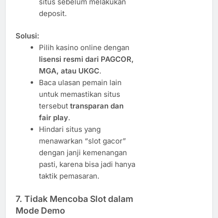
situs sebelum melakukan
deposit.
Solusi:
Pilih kasino online dengan
lisensi resmi dari PAGCOR,
MGA, atau UKGC
.
Baca ulasan pemain lain
untuk memastikan situs
tersebut
transparan dan
fair play
.
Hindari situs yang
menawarkan “slot gacor”
dengan janji kemenangan
pasti, karena bisa jadi hanya
taktik pemasaran.
7. Tidak Mencoba Slot dalam
Mode Demo