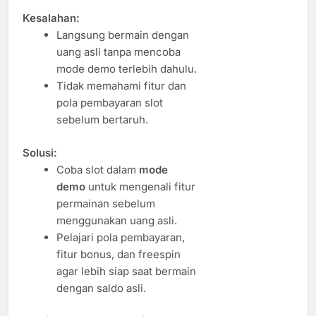
Kesalahan:
Langsung bermain dengan
uang asli tanpa mencoba
mode demo terlebih dahulu.
Tidak memahami fitur dan
pola pembayaran slot
sebelum bertaruh.
Solusi:
Coba slot dalam
mode
demo
untuk mengenali fitur
permainan sebelum
menggunakan uang asli.
Pelajari pola pembayaran,
fitur bonus, dan freespin
agar lebih siap saat bermain
dengan saldo asli.