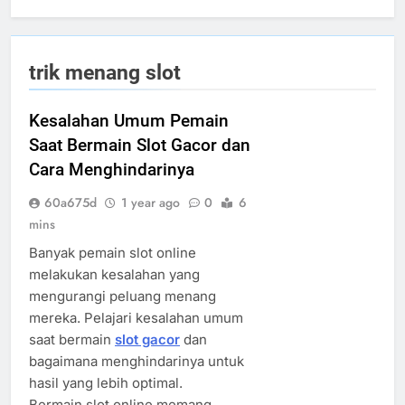
trik menang slot
Kesalahan Umum Pemain
Saat Bermain Slot Gacor dan
Cara Menghindarinya
60a675d
1 year ago
0
6
mins
Banyak pemain slot online
melakukan kesalahan yang
mengurangi peluang menang
mereka. Pelajari kesalahan umum
saat bermain
slot gacor
dan
bagaimana menghindarinya untuk
hasil yang lebih optimal.
Bermain slot online memang