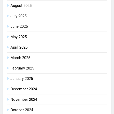
August 2025
July 2025
June 2025
May 2025
April 2025
March 2025
February 2025
January 2025
December 2024
November 2024
October 2024