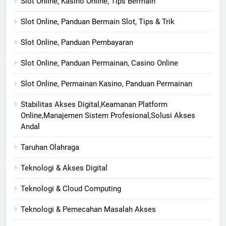
Slot Online, Kasino Online, Tips Bermain
Slot Online, Panduan Bermain Slot, Tips & Trik
Slot Online, Panduan Pembayaran
Slot Online, Panduan Permainan, Casino Online
Slot Online, Permainan Kasino, Panduan Permainan
Stabilitas Akses Digital,Keamanan Platform
Online,Manajemen Sistem Profesional,Solusi Akses
Andal
Taruhan Olahraga
Teknologi & Akses Digital
Teknologi & Cloud Computing
Teknologi & Pemecahan Masalah Akses