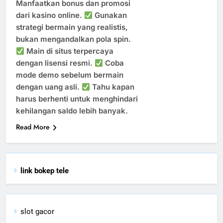
Manfaatkan bonus dan promosi
dari kasino online.
Gunakan
strategi bermain yang realistis,
bukan mengandalkan pola spin.
Main di situs terpercaya
dengan lisensi resmi.
Coba
mode demo sebelum bermain
dengan uang asli.
Tahu kapan
harus berhenti untuk menghindari
kehilangan saldo lebih banyak.
Read More
link bokep tele
slot gacor