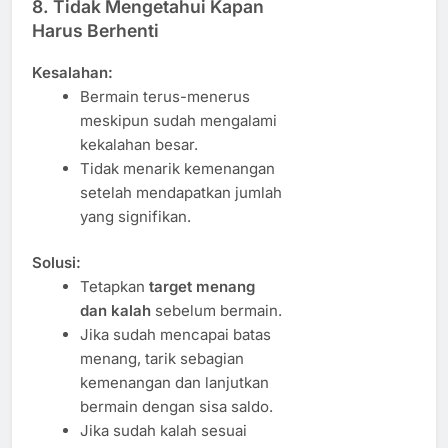
8. Tidak Mengetahui Kapan
Harus Berhenti
Kesalahan:
Bermain terus-menerus
meskipun sudah mengalami
kekalahan besar.
Tidak menarik kemenangan
setelah mendapatkan jumlah
yang signifikan.
Solusi:
Tetapkan
target menang
dan kalah
sebelum bermain.
Jika sudah mencapai batas
menang, tarik sebagian
kemenangan dan lanjutkan
bermain dengan sisa saldo.
Jika sudah kalah sesuai