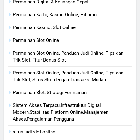
Permainan Digital & Keuangan Cepat
Permainan Kartu, Kasino Online, Hiburan
Permainan Kasino, Slot Online
Permainan Slot Online
Permainan Slot Online, Panduan Judi Online, Tips dan
Trik Slot, Fitur Bonus Slot
Permainan Slot Online, Panduan Judi Online, Tips dan
Trik Slot, Situs Slot dengan Transaksi Mudah
Permainan Slot, Strategi Permainan
Sistem Akses Terpadu,Infrastruktur Digital
Modern,Stabilitas Platform Online,Manajemen
Akses,Pengalaman Pengguna
situs judi slot online