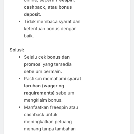
cashback, atau bonus
deposit
.
Tidak membaca syarat dan
ketentuan bonus dengan
baik.
Solusi:
Selalu cek
bonus dan
promosi
yang tersedia
sebelum bermain.
Pastikan memahami
syarat
taruhan (wagering
requirements)
sebelum
mengklaim bonus.
Manfaatkan freespin atau
cashback untuk
meningkatkan peluang
menang tanpa tambahan