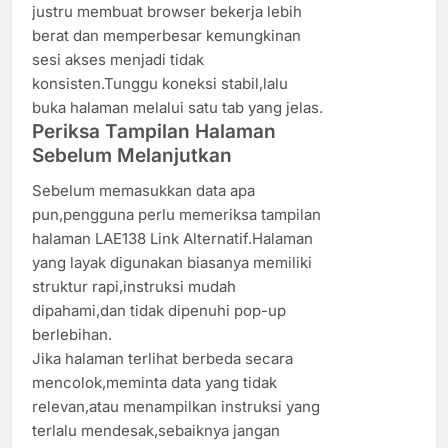
justru membuat browser bekerja lebih
berat dan memperbesar kemungkinan
sesi akses menjadi tidak
konsisten.Tunggu koneksi stabil,lalu
buka halaman melalui satu tab yang jelas.
Periksa Tampilan Halaman
Sebelum Melanjutkan
Sebelum memasukkan data apa
pun,pengguna perlu memeriksa tampilan
halaman LAE138 Link Alternatif.Halaman
yang layak digunakan biasanya memiliki
struktur rapi,instruksi mudah
dipahami,dan tidak dipenuhi pop-up
berlebihan.
Jika halaman terlihat berbeda secara
mencolok,meminta data yang tidak
relevan,atau menampilkan instruksi yang
terlalu mendesak,sebaiknya jangan