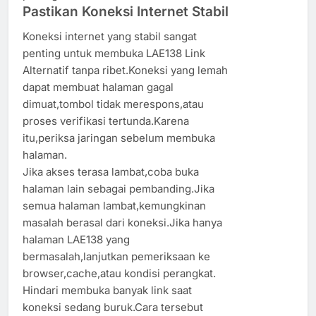
Pastikan Koneksi Internet Stabil
Koneksi internet yang stabil sangat
penting untuk membuka LAE138 Link
Alternatif tanpa ribet.Koneksi yang lemah
dapat membuat halaman gagal
dimuat,tombol tidak merespons,atau
proses verifikasi tertunda.Karena
itu,periksa jaringan sebelum membuka
halaman.
Jika akses terasa lambat,coba buka
halaman lain sebagai pembanding.Jika
semua halaman lambat,kemungkinan
masalah berasal dari koneksi.Jika hanya
halaman LAE138 yang
bermasalah,lanjutkan pemeriksaan ke
browser,cache,atau kondisi perangkat.
Hindari membuka banyak link saat
koneksi sedang buruk.Cara tersebut