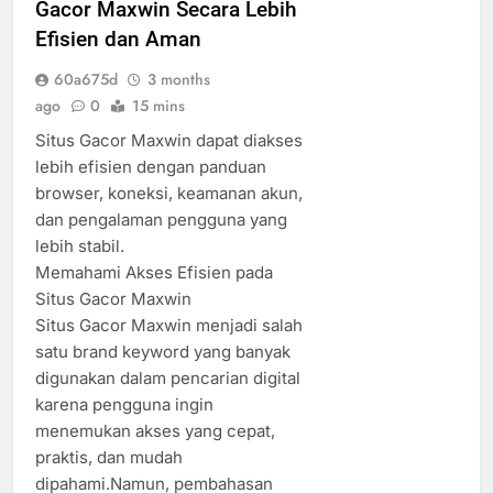
Gacor Maxwin Secara Lebih
Efisien dan Aman
60a675d
3 months
ago
0
15 mins
Situs Gacor Maxwin dapat diakses
lebih efisien dengan panduan
browser, koneksi, keamanan akun,
dan pengalaman pengguna yang
lebih stabil.
Memahami Akses Efisien pada
Situs Gacor Maxwin
Situs Gacor Maxwin menjadi salah
satu brand keyword yang banyak
digunakan dalam pencarian digital
karena pengguna ingin
menemukan akses yang cepat,
praktis, dan mudah
dipahami.Namun, pembahasan