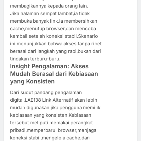
membagikannya kepada orang lain.
Jika halaman sempat lambat,ia tidak
membuka banyak link.Ia membersihkan
cache,menutup browser,dan mencoba
kembali setelah koneksi stabil.Skenario
ini menunjukkan bahwa akses tanpa ribet
berasal dari langkah yang rapi,bukan dari
tindakan terburu-buru.
Insight Pengalaman: Akses
Mudah Berasal dari Kebiasaan
yang Konsisten
Dari sudut pandang pengalaman
digital,LAE138 Link Alternatif akan lebih
mudah digunakan jika pengguna memiliki
kebiasaan yang konsisten.Kebiasaan
tersebut meliputi memakai perangkat
pribadi,memperbarui browser,menjaga
koneksi stabil,mengelola cache,dan