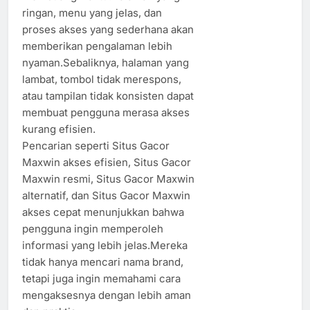
ringan, menu yang jelas, dan
proses akses yang sederhana akan
memberikan pengalaman lebih
nyaman.Sebaliknya, halaman yang
lambat, tombol tidak merespons,
atau tampilan tidak konsisten dapat
membuat pengguna merasa akses
kurang efisien.
Pencarian seperti Situs Gacor
Maxwin akses efisien, Situs Gacor
Maxwin resmi, Situs Gacor Maxwin
alternatif, dan Situs Gacor Maxwin
akses cepat menunjukkan bahwa
pengguna ingin memperoleh
informasi yang lebih jelas.Mereka
tidak hanya mencari nama brand,
tetapi juga ingin memahami cara
mengaksesnya dengan lebih aman