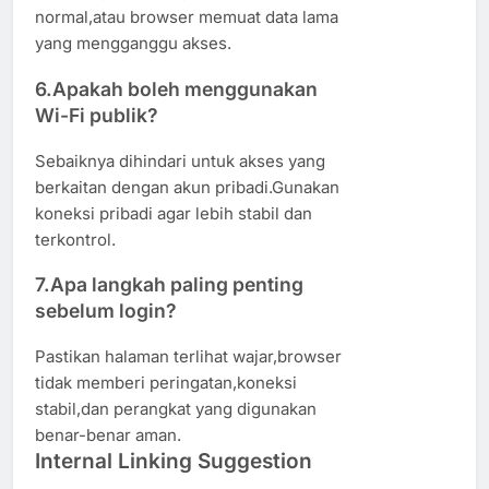
normal,atau browser memuat data lama
yang mengganggu akses.
6.Apakah boleh menggunakan
Wi-Fi publik?
Sebaiknya dihindari untuk akses yang
berkaitan dengan akun pribadi.Gunakan
koneksi pribadi agar lebih stabil dan
terkontrol.
7.Apa langkah paling penting
sebelum login?
Pastikan halaman terlihat wajar,browser
tidak memberi peringatan,koneksi
stabil,dan perangkat yang digunakan
benar-benar aman.
Internal Linking Suggestion