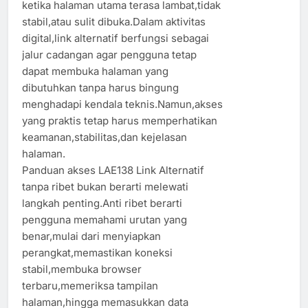
ketika halaman utama terasa lambat,tidak
stabil,atau sulit dibuka.Dalam aktivitas
digital,link alternatif berfungsi sebagai
jalur cadangan agar pengguna tetap
dapat membuka halaman yang
dibutuhkan tanpa harus bingung
menghadapi kendala teknis.Namun,akses
yang praktis tetap harus memperhatikan
keamanan,stabilitas,dan kejelasan
halaman.
Panduan akses LAE138 Link Alternatif
tanpa ribet bukan berarti melewati
langkah penting.Anti ribet berarti
pengguna memahami urutan yang
benar,mulai dari menyiapkan
perangkat,memastikan koneksi
stabil,membuka browser
terbaru,memeriksa tampilan
halaman,hingga memasukkan data