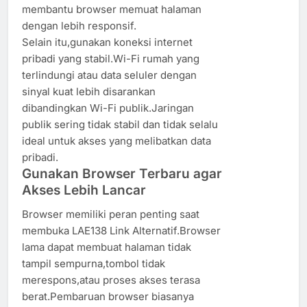
membantu browser memuat halaman
dengan lebih responsif.
Selain itu,gunakan koneksi internet
pribadi yang stabil.Wi-Fi rumah yang
terlindungi atau data seluler dengan
sinyal kuat lebih disarankan
dibandingkan Wi-Fi publik.Jaringan
publik sering tidak stabil dan tidak selalu
ideal untuk akses yang melibatkan data
pribadi.
Gunakan Browser Terbaru agar
Akses Lebih Lancar
Browser memiliki peran penting saat
membuka LAE138 Link Alternatif.Browser
lama dapat membuat halaman tidak
tampil sempurna,tombol tidak
merespons,atau proses akses terasa
berat.Pembaruan browser biasanya