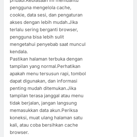
pribadi.Kebiasaan ini membantu
pengguna mengelola cache,
cookie, data sesi, dan pengaturan
akses dengan lebih mudah.Jika
terlalu sering berganti browser,
pengguna bisa lebih sulit
mengetahui penyebab saat muncul
kendala.
Pastikan halaman terbuka dengan
tampilan yang normal.Perhatikan
apakah menu tersusun rapi, tombol
dapat digunakan, dan informasi
penting mudah ditemukan.Jika
tampilan terasa janggal atau menu
tidak berjalan, jangan langsung
memasukkan data akun.Periksa
koneksi, muat ulang halaman satu
kali, atau coba bersihkan cache
browser.