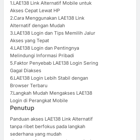
1.LAE138 Link Alternatif Mobile untuk
Akses Cepat Lewat HP
2.Cara Menggunakan LAE138 Link
Alternatif dengan Mudah
3.LAE138 Login dan Tips Memilih Jalur
Akses yang Tepat
4.LAE138 Login dan Pentingnya
Melindungi Informasi Pribadi
5.Faktor Penyebab LAE138 Login Sering
Gagal Diakses
6.LAE138 Login Lebih Stabil dengan
Browser Terbaru
7.Langkah Mudah Mengakses LAE138
Login di Perangkat Mobile
Penutup
Panduan akses LAE138 Link Alternatif
tanpa ribet berfokus pada langkah
sederhana yang mudah