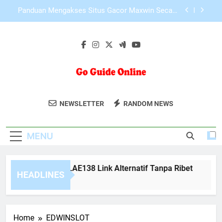
Skip
Teknologi Media sebagai Pendorong Inovasi
to
Global di Era Digital
content
Peran Teknologi Cloud dalam Mendukung
Stabilitas Platform Digital Tiara4D
Panduan Akses LAE138 Link Alternatif Tanpa
Ribet
Panduan Mengakses Situs Gacor Maxwin Secara
Lebih Efisien dan Aman
Go Guide
Go Guide Online Menyajikan Panduan
Teknologi Media sebagai Pendorong Inovasi
NEWSLETTER
RANDOM NEWS
Global di Era Digital
Online
Dan Informasi Terbaru Untuk Komunitas
Peran Teknologi Cloud dalam Mendukung
Lokal, Termasuk Kegiatan, Acara, Dan
Stabilitas Platform Digital Tiara4D
MENU
Layanan.
Panduan Akses LAE138 Link Alternatif Tanpa Ribet
Pand
HEADLINES
3 Months Ago
3 Mon
Home
EDWINSLOT