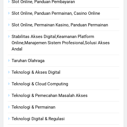
Slot Online, Panduan Pembayaran
Slot Online, Panduan Permainan, Casino Online
Slot Online, Permainan Kasino, Panduan Permainan
Stabilitas Akses Digital,Keamanan Platform
Online,Manajemen Sistem Profesional,Solusi Akses
Andal
Taruhan Olahraga
Teknologi & Akses Digital
Teknologi & Cloud Computing
Teknologi & Pemecahan Masalah Akses
Teknologi & Permainan
Teknologi Digital & Regulasi