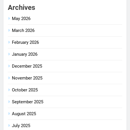
Archives
May 2026
March 2026
February 2026
January 2026
December 2025
November 2025
October 2025
September 2025
August 2025
July 2025