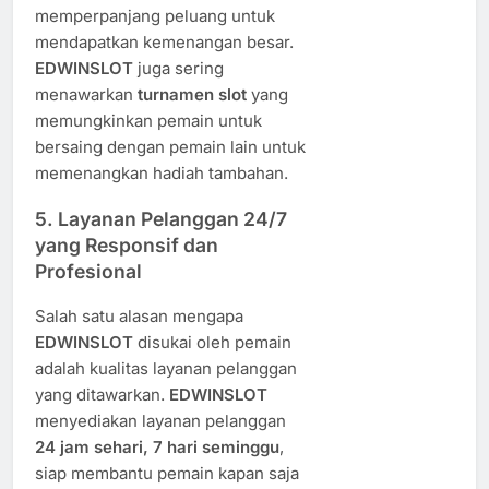
memperpanjang peluang untuk
mendapatkan kemenangan besar.
EDWINSLOT
juga sering
menawarkan
turnamen slot
yang
memungkinkan pemain untuk
bersaing dengan pemain lain untuk
memenangkan hadiah tambahan.
5.
Layanan Pelanggan 24/7
yang Responsif dan
Profesional
Salah satu alasan mengapa
EDWINSLOT
disukai oleh pemain
adalah kualitas layanan pelanggan
yang ditawarkan.
EDWINSLOT
menyediakan layanan pelanggan
24 jam sehari, 7 hari seminggu
,
siap membantu pemain kapan saja