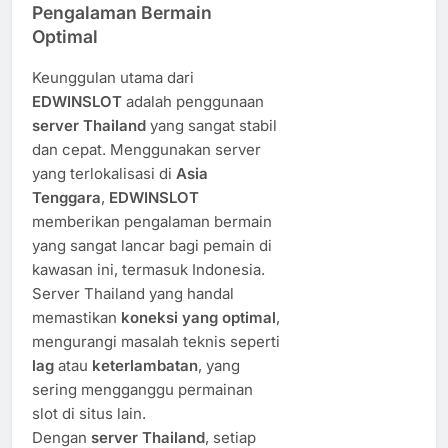
Pengalaman Bermain
Optimal
Keunggulan utama dari
EDWINSLOT
adalah penggunaan
server Thailand
yang sangat stabil
dan cepat. Menggunakan server
yang terlokalisasi di
Asia
Tenggara
,
EDWINSLOT
memberikan pengalaman bermain
yang sangat lancar bagi pemain di
kawasan ini, termasuk Indonesia.
Server Thailand yang handal
memastikan
koneksi yang optimal
,
mengurangi masalah teknis seperti
lag
atau
keterlambatan
, yang
sering mengganggu permainan
slot di situs lain.
Dengan
server Thailand
, setiap