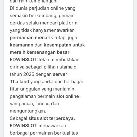
dan raih kemenangan!
Di dunia perjudian online yang
semakin berkembang, pemain
cerdas selalu mencari platform
yang tidak hanya menawarkan
permainan menarik
tetapi juga
keamanan
dan
kesempatan untuk
meraih kemenangan besar
.
EDWINSLOT
telah membuktikan
dirinya sebagai pilihan utama di
tahun 2025 dengan
server
Thailand
yang andal dan berbagai
fitur unggulan yang menjamin
pengalaman bermain
slot online
yang aman, lancar, dan
menguntungkan.
Sebagai
situs slot terpercaya
,
EDWINSLOT
menawarkan
berbagai permainan berkualitas