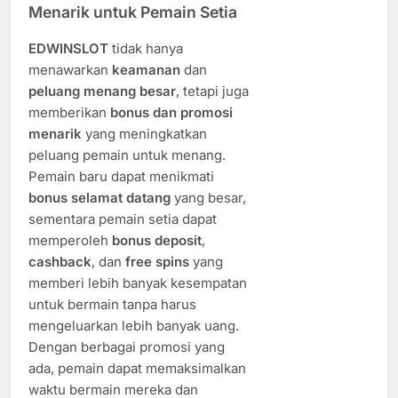
Menarik untuk Pemain Setia
EDWINSLOT
tidak hanya
menawarkan
keamanan
dan
peluang menang besar
, tetapi juga
memberikan
bonus dan promosi
menarik
yang meningkatkan
peluang pemain untuk menang.
Pemain baru dapat menikmati
bonus selamat datang
yang besar,
sementara pemain setia dapat
memperoleh
bonus deposit
,
cashback
, dan
free spins
yang
memberi lebih banyak kesempatan
untuk bermain tanpa harus
mengeluarkan lebih banyak uang.
Dengan berbagai promosi yang
ada, pemain dapat memaksimalkan
waktu bermain mereka dan