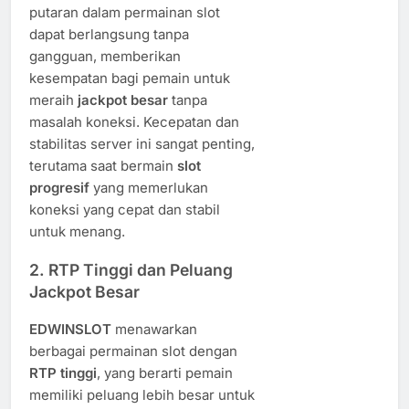
putaran dalam permainan slot
dapat berlangsung tanpa
gangguan, memberikan
kesempatan bagi pemain untuk
meraih
jackpot besar
tanpa
masalah koneksi. Kecepatan dan
stabilitas server ini sangat penting,
terutama saat bermain
slot
progresif
yang memerlukan
koneksi yang cepat dan stabil
untuk menang.
2.
RTP Tinggi dan Peluang
Jackpot Besar
EDWINSLOT
menawarkan
berbagai permainan slot dengan
RTP tinggi
, yang berarti pemain
memiliki peluang lebih besar untuk