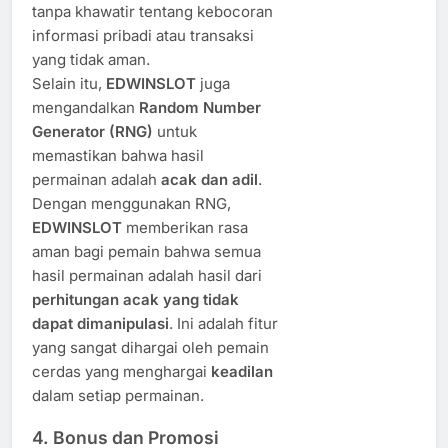
tanpa khawatir tentang kebocoran
informasi pribadi atau transaksi
yang tidak aman.
Selain itu,
EDWINSLOT
juga
mengandalkan
Random Number
Generator (RNG)
untuk
memastikan bahwa hasil
permainan adalah
acak dan adil
.
Dengan menggunakan RNG,
EDWINSLOT
memberikan rasa
aman bagi pemain bahwa semua
hasil permainan adalah hasil dari
perhitungan acak yang tidak
dapat dimanipulasi
. Ini adalah fitur
yang sangat dihargai oleh pemain
cerdas yang menghargai
keadilan
dalam setiap permainan.
4.
Bonus dan Promosi