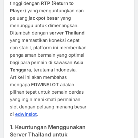
tinggi dengan
RTP (Return to
Player)
yang menguntungkan dan
peluang
jackpot besar
yang
menunggu untuk dimenangkan.
Ditambah dengan
server Thailand
yang memastikan koneksi cepat
dan stabil, platform ini memberikan
pengalaman bermain yang optimal
bagi para pemain di kawasan
Asia
Tenggara
, terutama Indonesia.
Artikel ini akan membahas
mengapa
EDWINSLOT
adalah
pilihan tepat untuk pemain cerdas
yang ingin menikmati permainan
slot dengan peluang menang besar
di
edwinslot
.
1.
Keuntungan Menggunakan
Server Thailand untuk