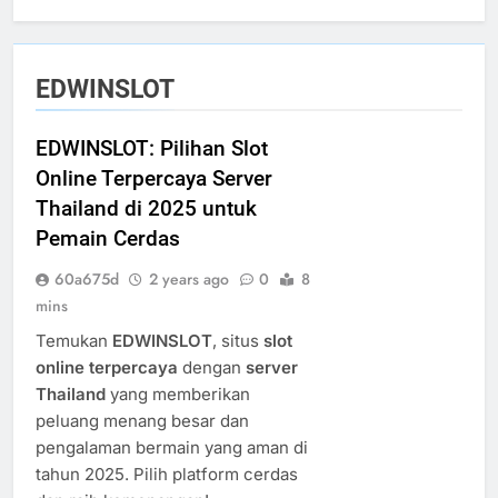
EDWINSLOT
EDWINSLOT: Pilihan Slot
Online Terpercaya Server
Thailand di 2025 untuk
Pemain Cerdas
60a675d
2 years ago
0
8
mins
Temukan
EDWINSLOT
, situs
slot
online terpercaya
dengan
server
Thailand
yang memberikan
peluang menang besar dan
pengalaman bermain yang aman di
tahun 2025. Pilih platform cerdas