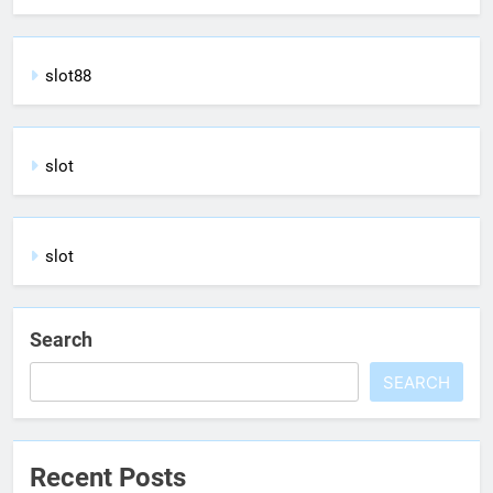
slot88
slot
slot
Search
SEARCH
Recent Posts